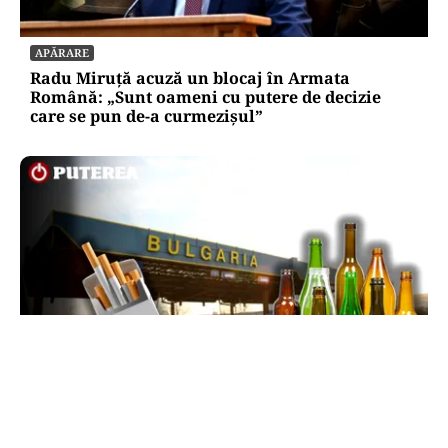
APĂRARE
Radu Miruță acuză un blocaj în Armata
Română: „Sunt oameni cu putere de decizie
care se pun de-a curmezișul”
LIFESTYLE
Reguli noi la vamă: Câte țigări și cât alcool mai
poți aduce din Bulgaria cu sacoșa