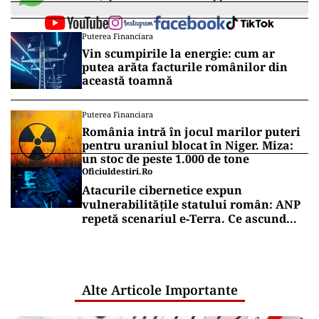
Puterea Financiara
Vin scumpirile la energie: cum ar
putea arăta facturile românilor din
această toamnă
Puterea Financiara
România intră în jocul marilor puteri
pentru uraniul blocat în Niger. Miza:
un stoc de peste 1.000 de tone
Oficiuldestiri.ro
Atacurile cibernetice expun
vulnerabilitățile statului român: ANP
repetă scenariul e‑Terra. Ce ascund
comunicările oficiale și cine răspunde
pentru mentenanța IT a instituțiilor
publice
Alte Articole Importante