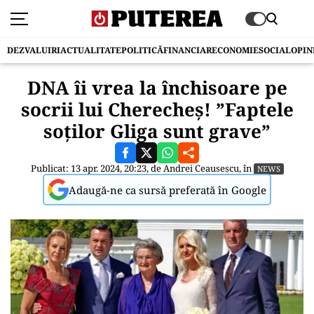
DEZVALUIRI
ACTUALITATE
POLITICĂ
FINANCIAR
ECONOMIE
SOCIAL
OPIN
DNA îi vrea la închisoare pe
socrii lui Cherecheș! ”Faptele
soților Gliga sunt grave”
Publicat: 13 apr. 2024, 20:23, de
Andrei Ceausescu
, în
NEWS
Adaugă-ne ca sursă preferată în Google