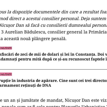
pus la dispoziție documentele din care a rezultat foar
mod direct a acestui consilier personal. Deja suntem 
Nicușor Dan să facă cu consilierii dumnealui person
3 Aurelian Bădulescu, consilier general la Primăria 
la această nouă plângere penală.
UALITATE
fiscări de zeci de mii de dolari și lei în Constanța. Doi
damnați pentru mită după ce și-au recunoscut faptele 
UALITATE
upție în industria de apărare. Cine sunt cei trei directo
 armament reținuți de DNA
e un an și jumătate de mandat, Nicușor Dan este viz
 penale cum ar fi cele pentru Planurile Urbanistice