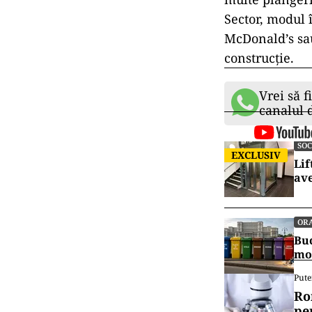
Sector, modul 
McDonald’s sau 
construcție.
Vrei să f
canalul
SOC
EXCLUSIV
Lif
ave
OR
Buc
mo
Pute
Ro
pe