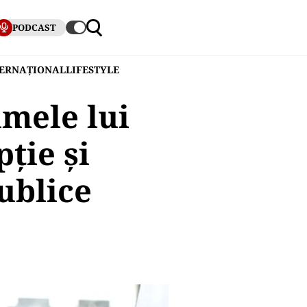
PODCAST
TERNAȚIONAL
LIFESTYLE
mele lui
ție și
ublice