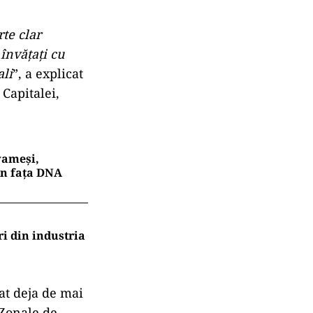
te clar
învățați cu
ali
”, a explicat
Capitalei,
 vameși,
în fața DNA
ri din industria
at deja de mai
 Zonale de