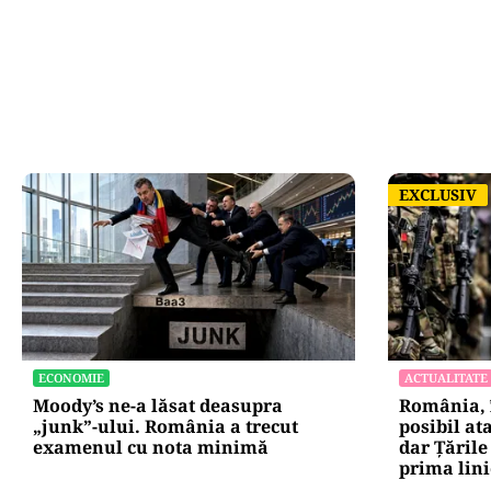
EXCLUSIV
EXCLUSIV
ECONOMIE
ACTUALITATE
Moody’s ne-a lăsat deasupra
România, î
„junk”-ului. România a trecut
posibil ata
examenul cu nota minimă
dar Țările
prima lini