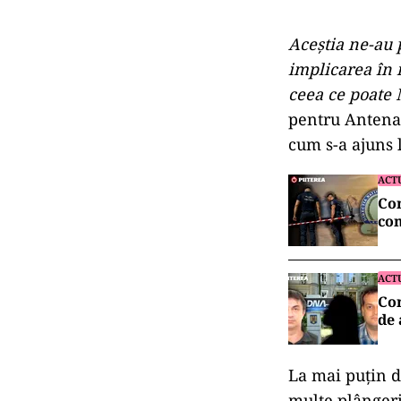
Aceștia ne-au 
implicarea în 
ceea ce poate 
pentru Antena 
cum s-a ajuns 
ACT
Con
con
ACT
Cor
de
La mai puțin d
multe plângeri