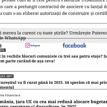
în care a prelungit contractul de asociere cu lanțul 
cum s-au eliberat autorizații de construire şi certif
ii mereu la curent cu toate știrile? Urmărește Puterea
 de WhatsApp
IAL
t în vechile blocuri comuniste cu trei sau patru etaje? 
m parte curând de așa ceva!
AȘUL MEU
ureștiul va fi curat până în 2033. Să sperăm că mai pr
mentul
rea Financiara
mânia, țara UE cu cea mai redusă alocare bugetar
ntru cercetare și dezvoltare, în 2025