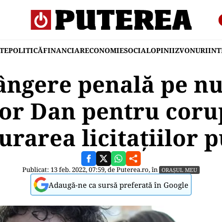
TE
POLITICĂ
FINANCIAR
ECONOMIE
SOCIAL
OPINII
ZVONURI
IN
ângere penală pe nu
or Dan pentru corup
urarea licitațiilor p
Publicat: 13 feb. 2022, 07:59, de
Puterea.ro
, în
ORAȘUL MEU
Adaugă-ne ca sursă preferată în Google