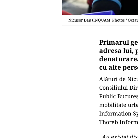
Nicusor Dan (INQUAM_Photos / Octa
Primarul ge
adresa lui, 
denaturarea 
cu alte pers
Alături de Nic
Consiliului Di
Public Bucureșt
mobilitate urb
Information Sy
Thoreb Inform
„
Au existat dis