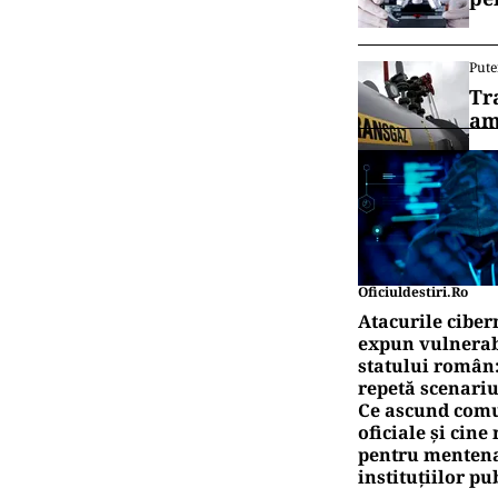
Pute
Tr
am
Oficiuldestiri.ro
Atacurile ciber
expun vulnerabi
statului român
repetă scenariu
Ce ascund comu
oficiale și cin
pentru mentena
instituțiilor pu