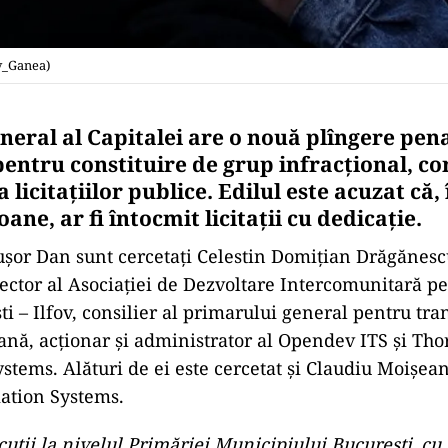
v_Ganea)
neral al Capitalei are o nouă plîngere pen
pentru constituire de grup infracțional, co
licitațiilor publice. Edilul este acuzat că
oane, ar fi întocmit licitații cu dedicație.
ușor Dan sunt cercetați Celestin Domițian Drăgănes
rector al Asociației de Dezvoltare Intercomunitară p
i – Ilfov, consilier al primarului general pentru tran
ană, acționar și administrator al Opendev ITS și Tho
stems. Alături de ei este cercetat și Claudiu Moișea
ation Systems.
cuții la nivelul Primăriei Municipiului București, cu 