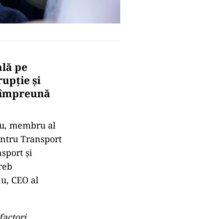
ală pe
rupție și
, împreună
cu, membru al
entru Transport
sport și
reb
nu, CEO al
factori