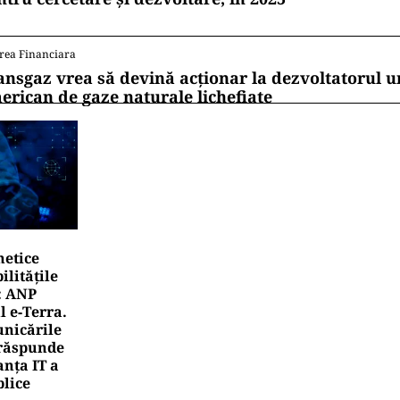
rea Financiara
ansgaz vrea să devină acționar la dezvoltatorul u
erican de gaze naturale lichefiate
netice
litățile
: ANP
l e‑Terra.
nicările
e răspunde
nța IT a
blice