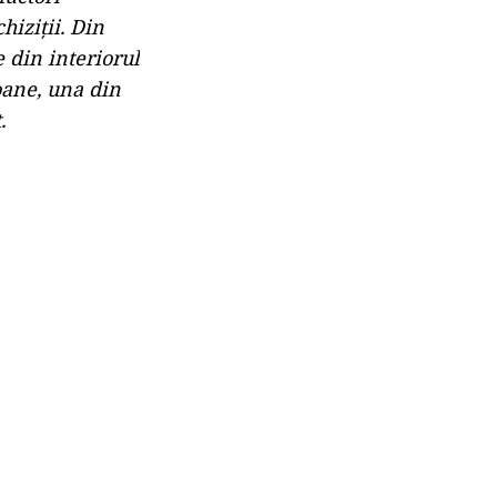
hiziții. Din
e din interiorul
oane, una din
.