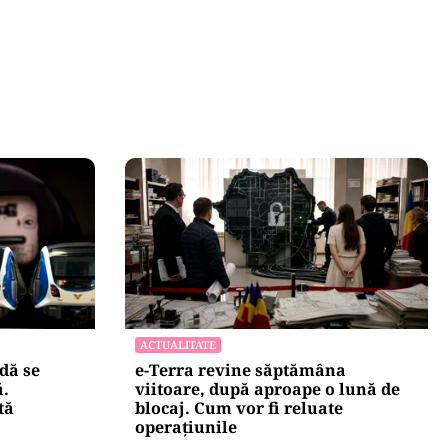
ACTUALITATE
dă se
e-Terra revine săptămâna
ă.
viitoare, după aproape o lună de
tă
blocaj. Cum vor fi reluate
operațiunile