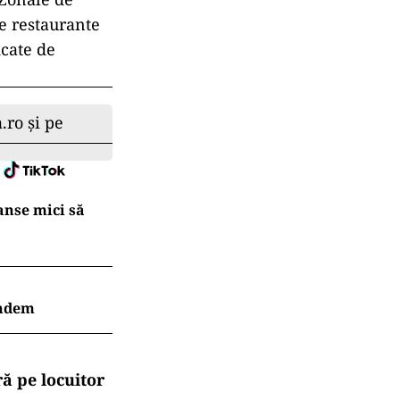
de restaurante
icate de
.ro și pe
Șanse mici să
indem
ă pe locuitor