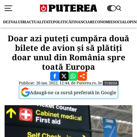
DEZVALUIRI
ACTUALITATE
POLITICĂ
FINANCIAR
ECONOMIE
SOCIAL
OPIN
Doar azi puteți cumpăra două
bilete de avion și să plătiți
doar unul din România spre
toată Europa
Publicat: 26 ian. 2022, 12:44, de
Puterea.ro
, în
TURISM
Adaugă-ne ca sursă preferată în Google