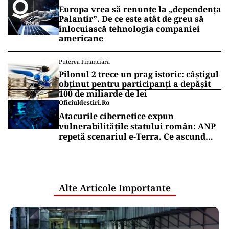
Europa vrea să renunțe la „dependența
Palantir”. De ce este atât de greu să
înlocuiască tehnologia companiei
americane
Puterea Financiara
Pilonul 2 trece un prag istoric: câștigul
obținut pentru participanți a depășit
100 de miliarde de lei
Oficiuldestiri.ro
Atacurile cibernetice expun
vulnerabilitățile statului român: ANP
repetă scenariul e‑Terra. Ce ascund
comunicările oficiale și cine răspunde
pentru mentenanța IT a instituțiilor
publice
Alte Articole Importante