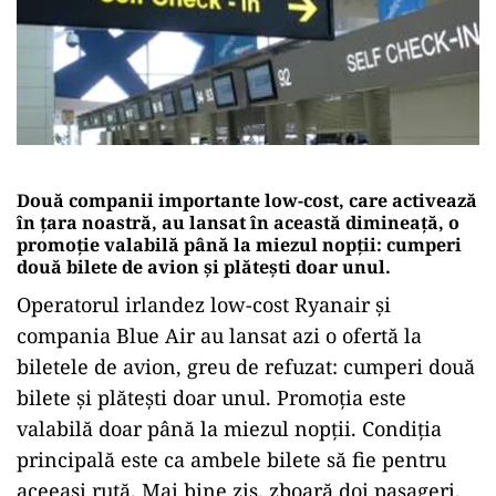
Două companii importante low-cost, care activează
în țara noastră, au lansat în această dimineață, o
promoție valabilă până la miezul nopții: cumperi
două bilete de avion și plătești doar unul.
Operatorul irlandez low-cost Ryanair și
compania Blue Air au lansat azi o ofertă la
biletele de avion, greu de refuzat: cumperi două
bilete și plătești doar unul. Promoția este
valabilă doar până la miezul nopții. Condiția
principală este ca ambele bilete să fie pentru
aceeași rută. Mai bine zis, zboară doi pasageri,