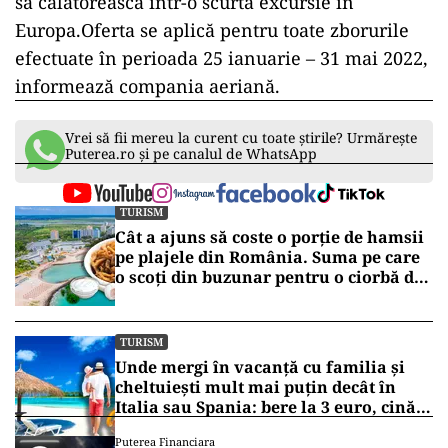
să călătorească într-o scurtă excursie în
Europa.Oferta se aplică pentru toate zborurile
efectuate în perioada 25 ianuarie – 31 mai 2022,
informează compania aeriană.
Vrei să fii mereu la curent cu toate știrile? Urmărește
Puterea.ro și pe canalul de WhatsApp
TURISM
Cât a ajuns să coste o porție de hamsii
pe plajele din România. Suma pe care
o scoți din buzunar pentru o ciorbă de
pește sau saramură de crap la Eforie
Nord
TURISM
Unde mergi în vacanță cu familia și
cheltuiești mult mai puțin decât în
Italia sau Spania: bere la 3 euro, cină
completă sub 100 de euro
Puterea Financiara