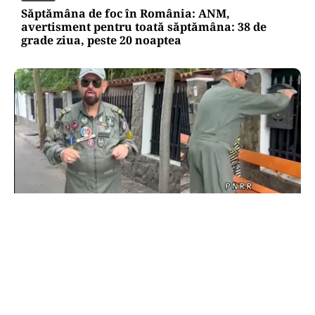
Săptămâna de foc în România: ANM,
avertisment pentru toată săptămâna: 38 de
grade ziua, peste 20 noaptea
POLITICĂ
Cristian Popescu Piedone, în uniformă militară
pe TikTok: „S-a întors boomerangul, gata de
luptă”