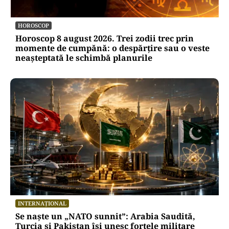
HOROSCOP
Horoscop 8 august 2026. Trei zodii trec prin
momente de cumpănă: o despărțire sau o veste
neașteptată le schimbă planurile
INTERNAȚIONAL
Se naște un „NATO sunnit”: Arabia Saudită,
Turcia și Pakistan își unesc forțele militare