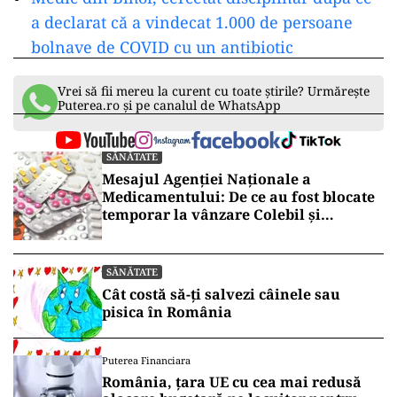
a declarat că a vindecat 1.000 de persoane
bolnave de COVID cu un antibiotic
Vrei să fii mereu la curent cu toate știrile? Urmărește
Puterea.ro și pe canalul de WhatsApp
SĂNĂTATE
Mesajul Agenției Naționale a
Medicamentului: De ce au fost blocate
temporar la vânzare Colebil și
Panzcebil
SĂNĂTATE
Cât costă să-ți salvezi câinele sau
pisica în România
Puterea Financiara
România, țara UE cu cea mai redusă