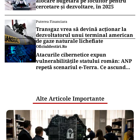
alocare bugetară pe locuitor pentru
cercetare și dezvoltare, în 2025
Puterea Financiara
Transgaz vrea să devină acționar la
dezvoltatorul unui terminal american
de gaze naturale lichefiate
Oficiuldestiri.ro
Atacurile cibernetice expun
vulnerabilitățile statului român: ANP
repetă scenariul e‑Terra. Ce ascund
comunicările oficiale și cine răspunde
pentru mentenanța IT a instituțiilor
publice
Alte Articole Importante