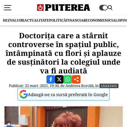
DEZVALUIRI
ACTUALITATE
POLITICĂ
FINANCIAR
ECONOMIE
SOCIAL
OPIN
Doctorița care a stârnit
controverse în spațiul public,
întâmpinată cu flori și aplauze
de susținători la colegiul unde
va fi audiată
Publicat: 22 mart. 2021, 19:30, de
Andreea Borcilă
, în
SĂNĂTATE
Adaugă-ne ca sursă preferată în Google