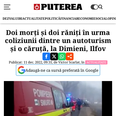
DEZVALUIRI
ACTUALITATE
POLITICĂ
FINANCIAR
ECONOMIE
SOCIAL
OPIN
Doi morţi şi doi răniţi în urma
coliziunii dintre un autoturism
şi o căruţă, la Dimieni, Ilfov
Publicat: 11 dec. 2022, 09:31, de
Victor Scarlat
, în
ACTUALITATE
Adaugă-ne ca sursă preferată în Google