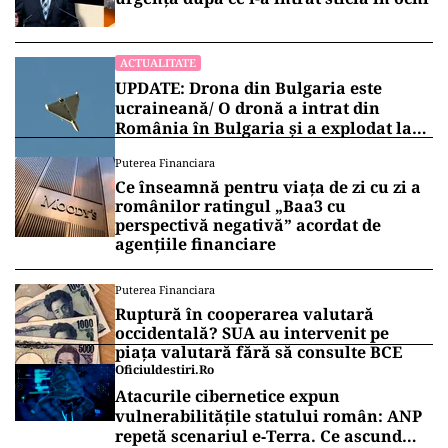
ACTUALITATE
UPDATE: Drona din Bulgaria este
ucraineană/ O dronă a intrat din
România în Bulgaria şi a explodat la
100 de metri de graniţă
Puterea Financiara
Ce înseamnă pentru viața de zi cu zi a
românilor ratingul „Baa3 cu
perspectivă negativă” acordat de
agențiile financiare
Puterea Financiara
Ruptură în cooperarea valutară
occidentală? SUA au intervenit pe
piața valutară fără să consulte BCE
Oficiuldestiri.ro
Atacurile cibernetice expun
vulnerabilitățile statului român: ANP
repetă scenariul e‑Terra. Ce ascund