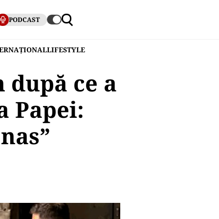
PODCAST
TERNAȚIONAL
LIFESTYLE
n după ce a
a Papei:
 nas”