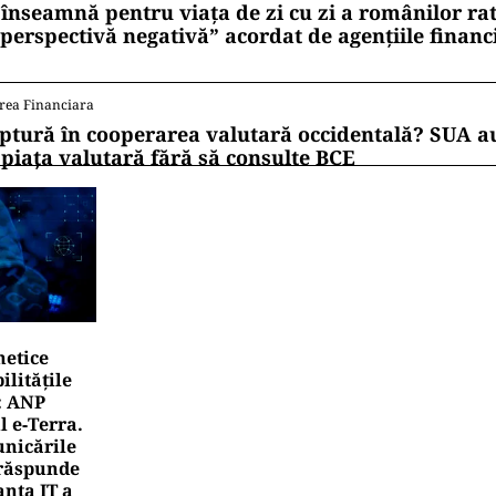
 înseamnă pentru viața de zi cu zi a românilor ra
 perspectivă negativă” acordat de agențiile financ
rea Financiara
ptură în cooperarea valutară occidentală? SUA au
 piața valutară fără să consulte BCE
netice
litățile
: ANP
l e‑Terra.
nicările
e răspunde
nța IT a