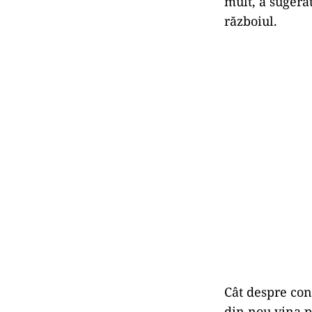
mult, a sugera
războiul.
Cât despre con
din nou vina p