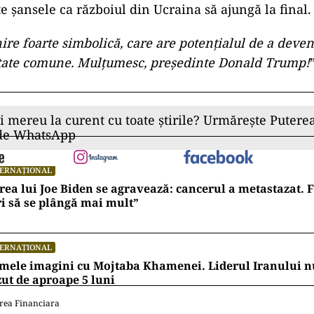
e șansele ca războiul din Ucraina să ajungă la final.
nire foarte simbolică, care are potențialul de a deven
tate comune. Mulțumesc, președinte Donald Trump!
ii mereu la curent cu toate știrile? Urmărește Puterea
 de WhatsApp
TERNAȚIONAL
rea lui Joe Biden se agravează: cancerul a metastazat. F
i să se plângă mai mult”
TERNAȚIONAL
mele imagini cu Mojtaba Khamenei. Liderul Iranului nu
ut de aproape 5 luni
rea Financiara