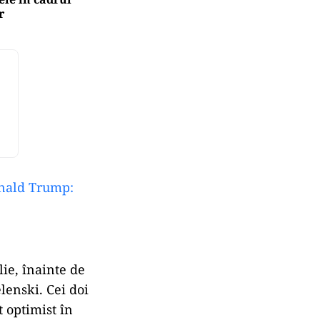
r
onald Trump:
lie, înainte de
lenski. Cei doi
t optimist în