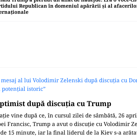
tidului Republican în domeniul apărării și al afacerilo
ernaționale
 mesaj al lui Volodimir Zelenski după discuția cu D
 potențial istoric”
optimist după discuția cu Trump
ție vine după ce, în cursul zilei de sâmbătă, 26 apri
pei Francisc, Trump a avut o discuție cu Volodimir Ze
de 15 minute, iar la final liderul de la Kiev s-a arăta