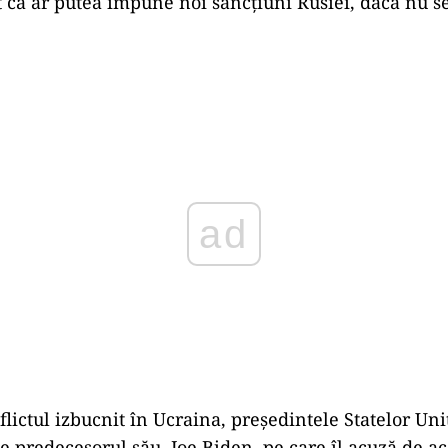
t că ar putea impune noi sancțiuni Rusiei, dacă nu s
Play
flictul izbucnit în Ucraina, președintele Statelor Uni
e predecesorul său, Joe Biden, pe care îl acuză de ac