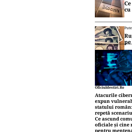
Ce
cu
Pute
Ru
pe
Oficiuldestiri.ro
Atacurile ciber
expun vulnerabi
statului român
repetă scenariu
Ce ascund comu
oficiale și cin
pentru mentena