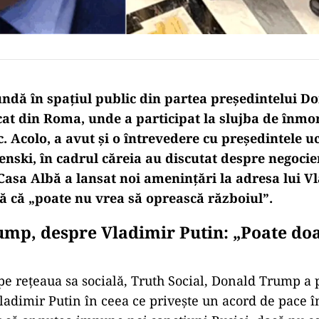
undă în spațiul public din partea președintelui 
cat din Roma, unde a participat la slujba de înm
. Acolo, a avut și o întrevedere cu președintele u
nski, în cadrul căreia au discutat despre negocier
Casa Albă a lansat noi amenințări la adresa lui V
ză că „poate nu vrea să oprească războiul”.
mp, despre Vladimir Putin: „Poate do
 pe rețeaua sa socială, Truth Social, Donald Trump a 
 Vladimir Putin în ceea ce privește un acord de pace 