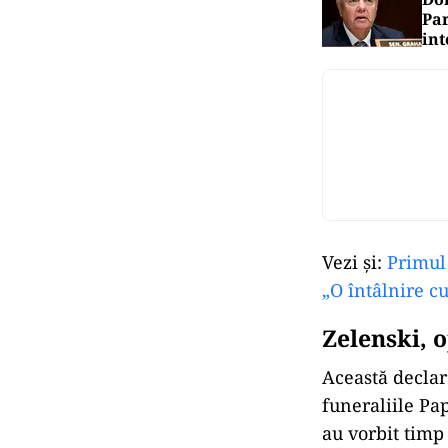
Par
int
Vezi și:
Primul
„O întâlnire cu
Zelenski, 
Această declara
funeraliile Pa
au vorbit timp 