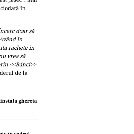
iciodată în
Încerc doar să
 Având în
ită rachete în
 nu vrea să
 prin <<Bănci>>
liderul de la
instala ghereta
eie în cadrul