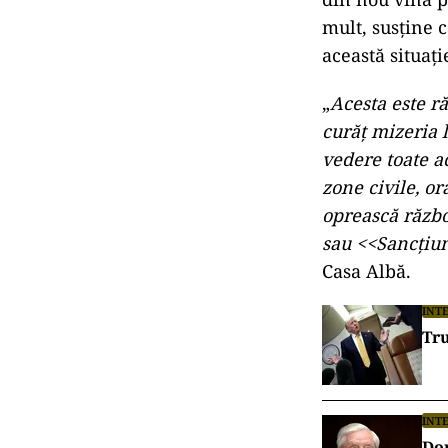
mult, susține c
această situați
„
Acesta este r
curăț mizeria 
vedere toate a
zone civile, or
oprească război
sau <<Sancțiu
Casa Albă.
INT
Tru
INT
Don