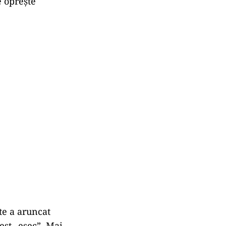
e oprește
te a aruncat
est „eșec”. Mai