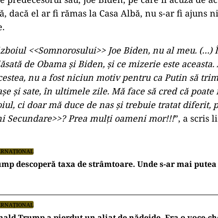
ă, dacă el ar fi rămas la Casa Albă, nu s-ar fi ajuns n
e.
ăzboiul <<Somnorosului>> Joe Biden, nu al meu. (…) 
lăsată de Obama și Biden, și ce mizerie este aceasta.
cestea, nu a fost niciun motiv pentru ca Putin să trim
așe și sate, în ultimele zile. Mă face să cred că poate
ul, ci doar mă duce de nas și trebuie tratat diferit,
ni Secundare>>? Prea mulți oameni mor!!!
”, a scris 
ERNAȚIONAL
mp descoperă taxa de strâmtoare. Unde s-ar mai putea 
ERNAȚIONAL
ald Trump a pierdut un aliat de nădejde. Era o voce-ch