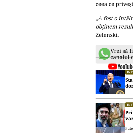
ceea ce priveșt
„
A fost o întâl
obținem rezul
Zelenski.
Vrei să f
canalul
IN
Sta
dor
IN
Pri
văz
Pute