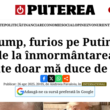
TE
POLITICĂ
FINANCIAR
ECONOMIE
SOCIAL
OPINII
ZVONURI
IN
mp, furios pe Puti
de la înmormântare
te doar mă duce de
Publicat: 26 apr. 2025, 20:05, de
Andreea Pavaloiu
, în
INTERNAȚIONAL
Adaugă-ne ca sursă preferată în Google