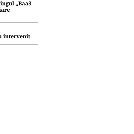
tingul „Baa3
iare
 intervenit