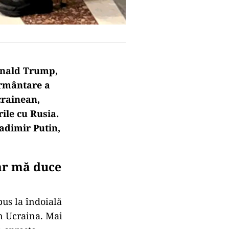
Donald Trump,
ormântare a
crainean,
ile cu Rusia.
ladimir Putin,
ar mă duce
pus la îndoială
în Ucraina. Mai