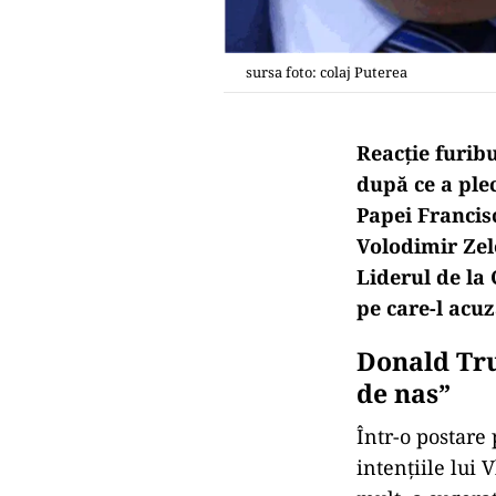
sursa foto: colaj Puterea
Reacție furib
după ce a ple
Papei Francisc
Volodimir Zele
Liderul de la 
pe care-l acu
Donald Tru
de nas”
Într-o postare
intențiile lui