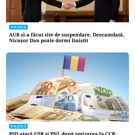
POLITICĂ
AUR și-a făcut site de suspendare. Deocamdată,
Nicușor Dan poate dormi liniștit
POLITICĂ
PSD atacă USR și PNL după sesizarea la CCR: