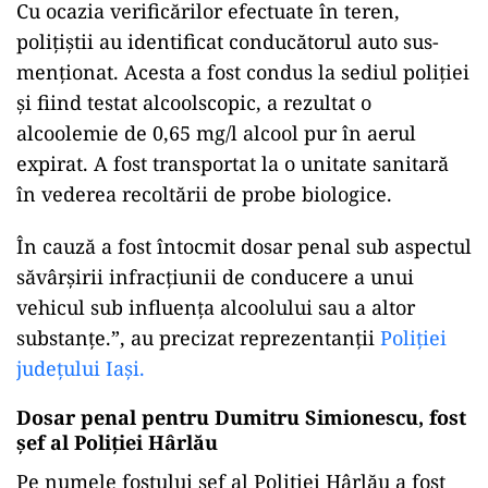
Cu ocazia verificărilor efectuate în teren,
polițiștii au identificat conducătorul auto sus-
menționat. Acesta a fost condus la sediul poliției
și fiind testat alcoolscopic, a rezultat o
alcoolemie de 0,65 mg/l alcool pur în aerul
expirat. A fost transportat la o unitate sanitară
în vederea recoltării de probe biologice.
În cauză a fost întocmit dosar penal sub aspectul
săvârșirii infracțiunii de conducere a unui
vehicul sub influența alcoolului sau a altor
substanțe.”, au precizat reprezentanţii
Poliţiei
judeţului Iaşi.
Dosar penal pentru Dumitru Simionescu, fost
şef al Poliţiei Hârlău
Pe numele fostului şef al Poliţiei Hârlău a fost