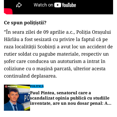
Ce spun polițiștii?
”În seara zilei de 09 aprilie a.c., Poliția Orașului
Hârlău a fost sesizată cu privire la faptul că pe
raza localității Scobinți a avut loc un accident de
rutier soldat cu pagube materiale, respectiv un
șofer care conducea un autoturism a intrat în
coliziune cu o mașină parcată, ulterior acesta
continuând deplasarea.
POLITICĂ
Paul Pintea, senatorul care a
scandalizat opinia publică cu studiile
inventate, are un nou dosar penal: A
fost prins la volan fără permis de
conducere