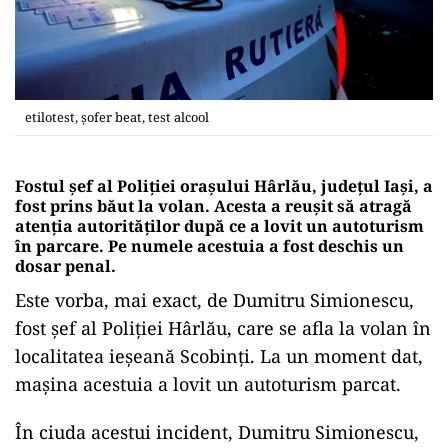
etilotest, șofer beat, test alcool
Fostul şef al Poliţiei oraşului Hârlău, judeţul Iaşi, a
fost prins băut la volan. Acesta a reușit să atragă
atenția autorităților după ce a lovit un autoturism
în parcare. Pe numele acestuia a fost deschis un
dosar penal.
Este vorba, mai exact, de Dumitru Simionescu,
fost şef al Poliţiei Hârlău, care se afla la volan în
localitatea ieşeană Scobinţi. La un moment dat,
maşina acestuia a lovit un autoturism parcat.
În ciuda acestui incident, Dumitru Simionescu,