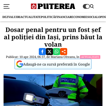
DEZVALUIRI
ACTUALITATE
POLITICĂ
FINANCIAR
ECONOMIE
SOCIAL
OPIN
Dosar penal pentru un fost șef
al poliției din Iași, prins băut la
volan
Publicat: 10 apr. 2024, 06:37, de
Mariana Olteanu
, în
ACTUALITATE
Adaugă-ne ca sursă preferată în Google