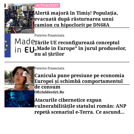
ACTUALITATE
Alertă majoră în Timiș! Populația,
evacuată după răsturnarea unui
camion cu hipoclorit pe DN68A
Puterea Financiara
Țările UE reconfigurează conceptul
„Made in Europe” în jurul produselor,
nu al țărilor
Puterea Financiara
Canicula pune presiune pe economia
Europei și schimbă comportamentul
de consum
Oficiuldestiri.ro
Atacurile cibernetice expun
vulnerabilitățile statului român: ANP
repetă scenariul e‑Terra. Ce ascund
comunicările oficiale și cine răspunde
pentru mentenanța IT a instituțiilor
publice