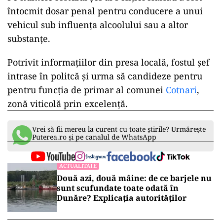
întocmit dosar penal pentru conducere a unui
vehicul sub influenţa alcoolului sau a altor
substanţe.
Potrivit informațiilor din presa locală, fostul șef
intrase în politcă și urma să candideze pentru
pentru funcția de primar al comunei
Cotnari
,
zonă viticolă prin excelență.
Vrei să fii mereu la curent cu toate știrile? Urmărește
Puterea.ro și pe canalul de WhatsApp
ACTUALITATE
Două azi, două mâine: de ce barjele nu
sunt scufundate toate odată în
Dunăre? Explicația autorităților