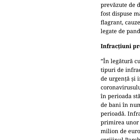
prevăzute de de
fost dispuse m
flagrant, cauze
legate de pan
Infracțiuni p
”În legătură c
tipuri de infra
de urgență și 
coronavirusulu
în perioada st
de bani în num
perioadă. Infr
primirea unor 
milion de euro
sprijinul Parch