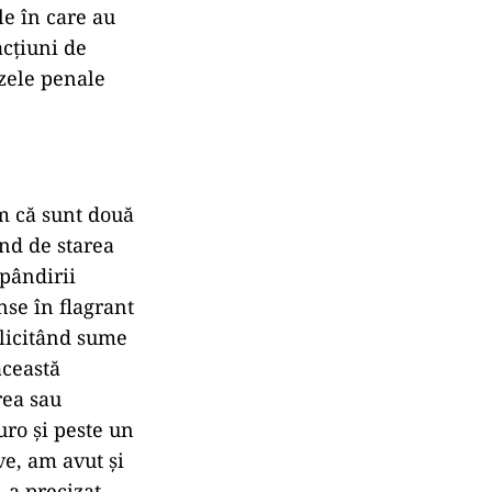
le în care au
acțiuni de
uzele penale
ăm că sunt două
ând de starea
spândirii
nse în flagrant
olicitând sume
această
rea sau
uro și peste un
ve, am avut și
, a precizat