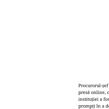
Procurorul-șef
presă online, c
instituției a f
prompți în a d