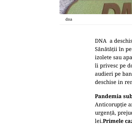
dna
DNA a deschis 
Sănătății în p
izolete sau apa
îi privesc pe 
audieri pe ban
deschise in re
Pandemia sub
Anticorupție a
urgență, preju
lei.
Primele ca