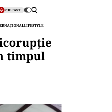
PODCAST
TERNAȚIONAL
LIFESTYLE
icorupție
in timpul