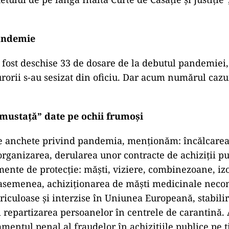
andemie
u fost deschise 33 de dosare de la debutul pandemiei,
rorii s-au sesizat din oficiu. Dar acum numărul cazur
 mustață” date pe ochii frumoși
de anchete privind pandemia, menționăm: încălcarea
organizarea, derularea unor contracte de achiziții pu
ente de protecție: măști, viziere, combinezoane, izol
 asemenea, achiziționarea de măști medicinale neco
riculoase și interzise în Uniunea Europeană, stabili
i repartizarea persoanelor în centrele de carantină
amentul penal al fraudelor în achizițiile publice pe t