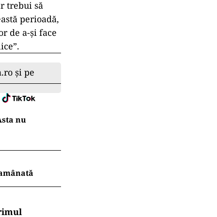
r trebui să
eastă perioadă,
or de a-și face
ice”.
.ro și pe
Asta nu
r amânată
rimul