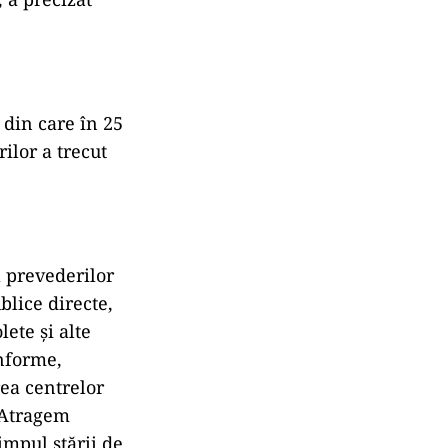
 din care în 25
ilor a trecut
 prevederilor
blice directe,
ete și alte
nforme,
rea centrelor
. Atragem
impul stării de