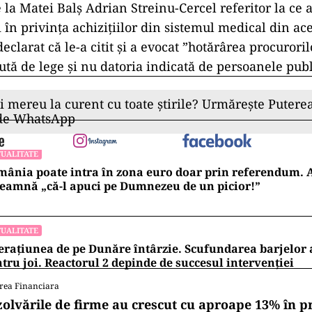
 la Matei Balș Adrian Streinu-Cercel referitor la ce a
 în privința achizițiilor din sistemul medical din ac
eclarat că le-a citit și a evocat ”hotărârea procuroril
ută de lege și nu datoria indicată de persoanele publ
ii mereu la curent cu toate știrile? Urmărește Puterea
 de WhatsApp
UALITATE
ânia poate intra în zona euro doar prin referendum. 
eamnă „că-l apuci pe Dumnezeu de un picior!”
UALITATE
rațiunea de pe Dunăre întârzie. Scufundarea barjelo
tru joi. Reactorul 2 depinde de succesul intervenției
rea Financiara
zolvările de firme au crescut cu aproape 13% în p