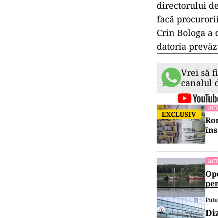
directorului de
facă procurorii
Crin Bologa a d
datoria prevăz
Vrei să f
canalul
ACT
EXCLUSIV
Rom
îns
ACT
Ope
pen
Pute
Di