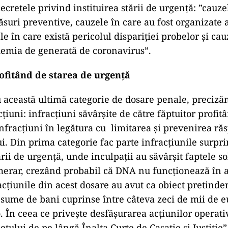
cretele privind instituirea stării de urgență: ”cauze
ăsuri preventive, cauzele în care au fost organizate 
le în care există pericolul dispariției probelor și ca
demia de generată de coronavirus”.
rofitând de starea de urgență
u această ultimă categorie de dosare penale, preciz
cțiuni: infracțiuni săvârșite de către făptuitor profit
infracțiuni în legătura cu limitarea și prevenirea ră
i. Din prima categorie fac parte infracțiunile surpri
ării de urgență, unde inculpații au săvârșit faptele s
erar, crezând probabil că DNA nu funcționează în 
acțiunile din acest dosare au avut ca obiect pretinde
sume de bani cuprinse între câteva zeci de mii de e
. În ceea ce privește desfășurarea acțiunilor operati
etului de pe lângă Înalta Curte de Casație și Justiție”