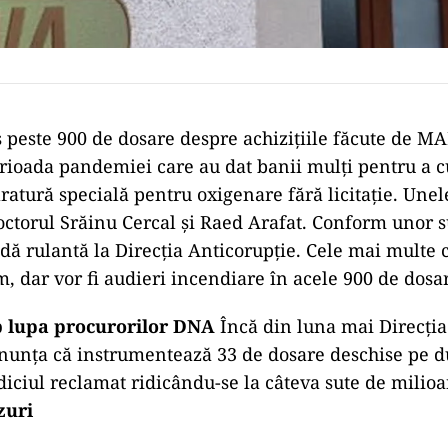
peste 900 de dosare despre achizițiile făcute de MAI
erioada pandemiei care au dat banii mulți pentru a 
ratură specială pentru oxigenare fără licitație. Unel
doctorul Srăinu Cercal și Raed Arafat. Conform unor s
dă rulantă la Direcția Anticorupție. Cele mai multe 
m, dar vor fi audieri incendiare în acele 900 de dosa
 lupa procurorilor DNA
Încă din luna mai Direcția
nunța că instrumentează 33 de dosare deschise pe du
diciul reclamat ridicându-se la câteva sute de milio
zuri