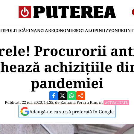
TE
POLITICĂ
FINANCIAR
ECONOMIE
SOCIAL
OPINII
ZVONURI
IN
rele! Procurorii ant
hează achizițiile d
pandemiei
Publicat: 22 iul. 2020, 14:35, de
Ramona Feraru Kim
, în
ACTUALITATE
Adaugă-ne ca sursă preferată în Google