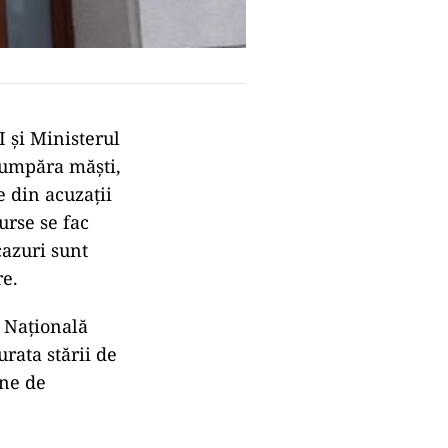
 și Ministerul
cumpăra măști,
e din acuzații
urse se fac
cazuri sunt
re.
 Națională
rata stării de
ane de