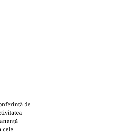
conferință de
tivitatea
rmanență
n cele