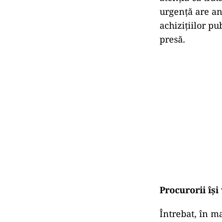
urgență are an
achizițiilor pu
presă.
Procurorii își
Întrebat, în ma