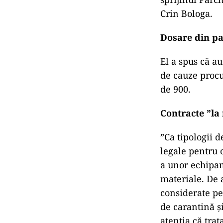
Crin Bologa.
Dosare din p
El a spus că a
de cauze procu
de 900.
Contracte ”la
”Ca tipologii 
legale pentru 
a unor echipam
materiale. De
considerate pe
de carantină ș
atenția că trat