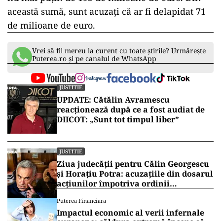
această sumă, sunt acuzați că ar fi delapidat 71
de milioane de euro.
Vrei să fii mereu la curent cu toate știrile? Urmărește
Puterea.ro și pe canalul de WhatsApp
JUSTITIE
UPDATE: Cătălin Avramescu
reacționează după ce a fost audiat de
DIICOT: „Sunt tot timpul liber”
JUSTITIE
Ziua judecății pentru Călin Georgescu
și Horațiu Potra: acuzațiile din dosarul
acțiunilor împotriva ordinii
constituționale, pe masa judecătorilor
Puterea Financiara
de la Înalta Curte
Impactul economic al verii infernale