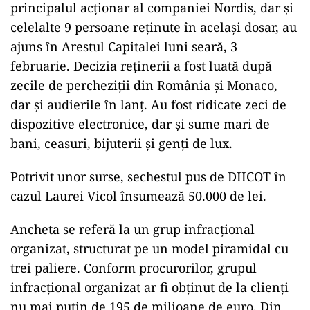
principalul acţionar al companiei Nordis, dar și
celelalte 9 persoane reținute în același dosar, au
ajuns în Arestul Capitalei luni seară, 3
februarie. Decizia reținerii a fost luată după
zecile de percheziții din România și Monaco,
dar și audierile în lanț. Au fost ridicate zeci de
dispozitive electronice, dar și sume mari de
bani, ceasuri, bijuterii și genți de lux.
Potrivit unor surse, sechestul pus de DIICOT în
cazul Laurei Vicol însumează 50.000 de lei.
Ancheta se referă la un grup infracțional
organizat, structurat pe un model piramidal cu
trei paliere. Conform procurorilor, grupul
infracțional organizat ar fi obținut de la clienți
nu mai puțin de 195 de milioane de euro. Din