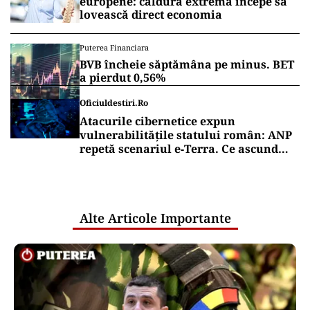
europene: căldura extremă începe să
lovească direct economia
Puterea Financiara
BVB încheie săptămâna pe minus. BET
a pierdut 0,56%
Oficiuldestiri.ro
Atacurile cibernetice expun
vulnerabilitățile statului român: ANP
repetă scenariul e‑Terra. Ce ascund
comunicările oficiale și cine răspunde
pentru mentenanța IT a instituțiilor
publice
Alte Articole Importante