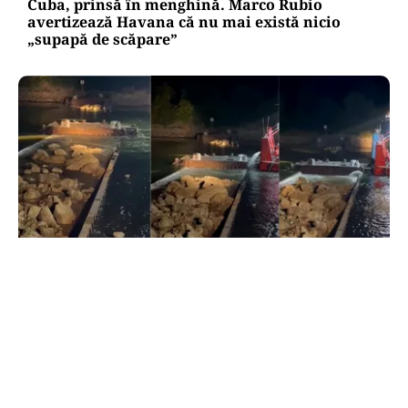
Cuba, prinsă în menghină. Marco Rubio
avertizează Havana că nu mai există nicio
„supapă de scăpare”
ACTUALITATE
Primele două barje, scufundate cu succes în
Dunăre. Radu Miruță: „Este o procedură lentă
pentru a se așeza cât mai bine”