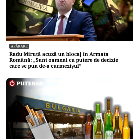
APĂRARE
Radu Miruță acuză un blocaj în Armata
Română: „Sunt oameni cu putere de decizie
care se pun de-a curmezișul”