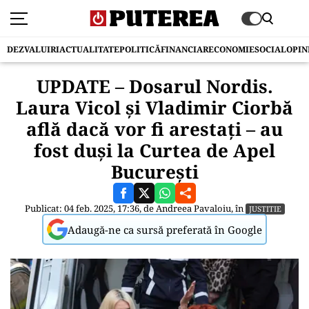
DEZVALUIRI
ACTUALITATE
POLITICĂ
FINANCIAR
ECONOMIE
SOCIAL
OPIN
UPDATE – Dosarul Nordis.
Laura Vicol și Vladimir Ciorbă
află dacă vor fi arestați – au
fost duși la Curtea de Apel
București
Publicat: 04 feb. 2025, 17:36, de
Andreea Pavaloiu
, în
JUSTITIE
Adaugă-ne ca sursă preferată în Google