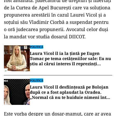
fost amânată. Judecătorul de drepturi și libertăți
de la Curtea de Apel București care va soluționa
propunerea arestării în cazul Laurei Vicol și a
soțului său Vladimir Ciorbă a suspendat pentru
o oră judecarea propunerii. Avocatul celor duși
la mandat vor studia dosarul DIICOT.
POLITICĂ
Laura Vicol îl ia la țintă pe Eugen
Tomac pe tema cetățeniilor sale: Eu nu
știu al cărui interes îl reprezinți
(VIDEO)
POLITICĂ
Laura Vicol îl desființează pe Bolojan
după ce a fost aplaudat la Oradea.
„Normal că nu te huiduie nimeni între
prosecco și note de plată cât un
salariu”
Este vorba despre un dosar-mamut, care ar avea