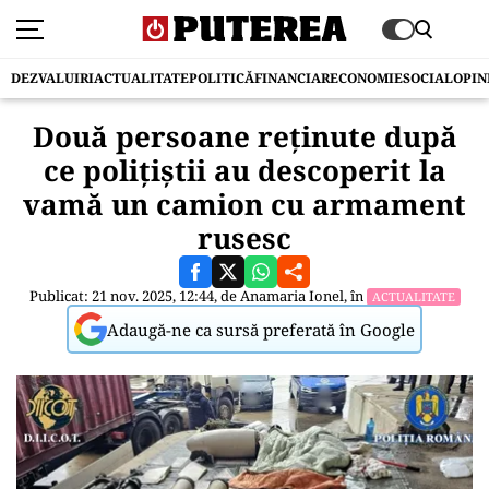
DEZVALUIRI
ACTUALITATE
POLITICĂ
FINANCIAR
ECONOMIE
SOCIAL
OPIN
Două persoane reţinute după
ce poliţiştii au descoperit la
vamă un camion cu armament
rusesc
Publicat: 21 nov. 2025, 12:44, de
Anamaria Ionel
, în
ACTUALITATE
Adaugă-ne ca sursă preferată în Google