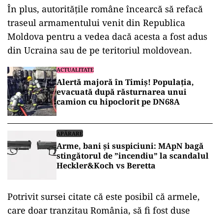
În plus, autoritățile române încearcă să refacă
traseul armamentului venit din Republica
Moldova pentru a vedea dacă acesta a fost adus
din Ucraina sau de pe teritoriul moldovean.
ACTUALITATE
Alertă majoră în Timiș! Populația,
evacuată după răsturnarea unui
camion cu hipoclorit pe DN68A
APĂRARE
Arme, bani și suspiciuni: MApN bagă
stingătorul de ”incendiu” la scandalul
Heckler&Koch vs Beretta
Potrivit sursei citate că este posibil că armele,
care doar tranzitau România, să fi fost duse