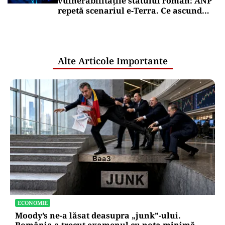
vulnerabilitățile statului român: ANP
repetă scenariul e‑Terra. Ce ascund
comunicările oficiale și cine răspunde
pentru mentenanța IT a instituțiilor
publice
Alte Articole Importante
ECONOMIE
Moody’s ne-a lăsat deasupra „junk”-ului.
România a trecut examenul cu nota minimă