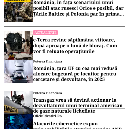
România, în fața scenariului unui
posibil atac rusesc! Orice e posibil, dar
Țările Baltice și Polonia par în prima
linie!
ACTUALITATE
e-Terra revine săptămâna viitoare,
după aproape o lună de blocaj. Cum
vor fi reluate operațiunile
Puterea Financiara
România, țara UE cu cea mai redusă
alocare bugetară pe locuitor pentru
cercetare și dezvoltare, în 2025
Puterea Financiara
Transgaz vrea să devină acționar la
dezvoltatorul unui terminal american
de gaze naturale lichefiate
Oficiuldestiri.ro
Atacurile cibernetice expun