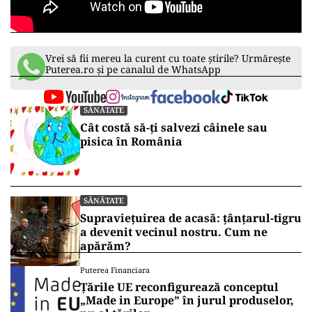
Vrei să fii mereu la curent cu toate știrile? Urmărește
Puterea.ro și pe canalul de WhatsApp
SĂNĂTATE
Cât costă să-ți salvezi câinele sau
pisica în România
SĂNĂTATE
Supraviețuirea de acasă: țânțarul-tigru
a devenit vecinul nostru. Cum ne
apărăm?
Puterea Financiara
Țările UE reconfigurează conceptul
„Made in Europe” în jurul produselor,