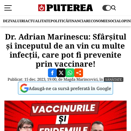
DEZVALUIRI
ACTUALITATE
POLITICĂ
FINANCIAR
ECONOMIE
SOCIAL
OPIN
Dr. Adrian Marinescu: Sfârșitul
și începutul de an vin cu multe
infecții, care pot fi prevenite
prin vaccinare!
Publicat: 15 dec. 2023, 19:00, de
Magda Marincovici
, în
SĂNĂTATE
Adaugă-ne ca sursă preferată în Google