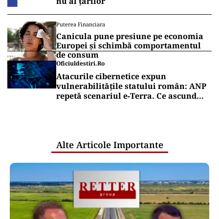
nu al țărilor
Puterea Financiara
Canicula pune presiune pe economia
Europei și schimbă comportamentul
de consum
Oficiuldestiri.ro
Atacurile cibernetice expun
vulnerabilitățile statului român: ANP
repetă scenariul e‑Terra. Ce ascund
comunicările oficiale și cine răspunde
pentru mentenanța IT a instituțiilor
publice
Alte Articole Importante