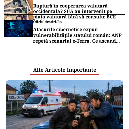
Ruptură în cooperarea valutară
occidentală? SUA au intervenit pe
piața valutară fără să consulte BCE
Oficiuldestiri.ro
Atacurile cibernetice expun
vulnerabilitățile statului român: ANP
repetă scenariul e‑Terra. Ce ascund
comunicările oficiale și cine răspunde
pentru mentenanța IT a instituțiilor
publice
Alte Articole Importante