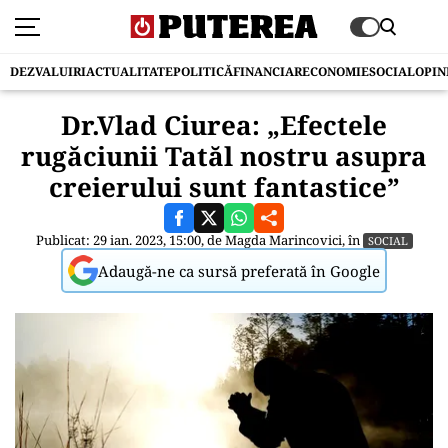
DEZVALUIRI
ACTUALITATE
POLITICĂ
FINANCIAR
ECONOMIE
SOCIAL
OPIN
Dr.Vlad Ciurea: „Efectele
rugăciunii Tatăl nostru asupra
creierului sunt fantastice”
Publicat: 29 ian. 2023, 15:00, de
Magda Marincovici
, în
SOCIAL
Adaugă-ne ca sursă preferată în Google