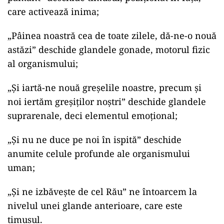
care activează inima;
„Pâinea noastră cea de toate zilele, dă-ne-o nouă
astăzi” deschide glandele gonade, motorul fizic
al organismului;
„Şi iartă-ne nouă greşelile noastre, precum şi
noi iertăm greşiţilor noştri” deschide glandele
suprarenale, deci elementul emoțional;
„Şi nu ne duce pe noi în ispită” deschide
anumite celule profunde ale organismului
uman;
„Şi ne izbăveşte de cel Rău” ne întoarcem la
nivelul unei glande anterioare, care este
timusul.