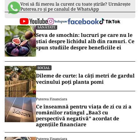
Vrei să fii mereu la curent cu toate știrile? Urmărește
Puterea.ro și pe canalul de WhatsApp
SĂNĂTATE
Seva de smochin: lucruri pe care nu le
știai despre lichidul alb din ramuri. Ce
spun studiile despre beneficiile ei
SOCIAL
Dileme de curte: la câți metri de gardul
vecinului poți planta pomi
Puterea Financiara
Ce înseamnă pentru viața de zi cu zi a
românilor ratingul „Baa3 cu
perspectivă negativă” acordat de
agențiile financiare
Puterea Financiara