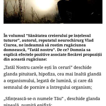
În volumul ”Sănătatea creierului pe înțelesul
tuturor”, autorul, reputatul neurochirurg Vlad
Ciurea, ne îndeamnă să rostim rugăciunea
domnească, ”Tatăl nostru”. De ce? Domnia sa
explică efectele pozitive asociate fiecărei propoziții
din această rugăciune:
„Tatăl Nostru carele eşti în ceruri” deschide
glanda pituitară, hipofiza, cea mai înaltă glandă
a organismului, legată de lumină, și care dă
semnalul de pornire a întregului organism;
„Sfințească-se-n numele Tău” , deschide glanda
pineală, numită epifiză;