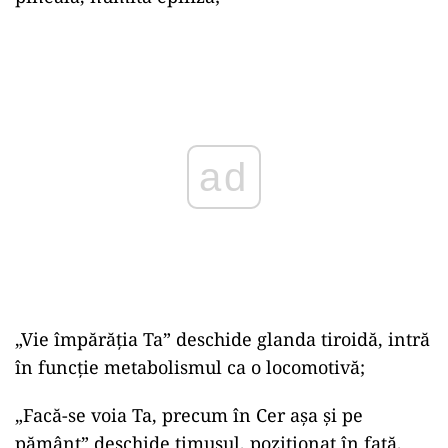
Play
„Vie împărăţia Ta” deschide glanda tiroidă, intră
în funcție metabolismul ca o locomotivă;
„Facă-se voia Ta, precum în Cer aşa şi pe
pământ” deschide timusul, poziționat în faţă,