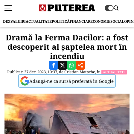
DEZVALUIRI
ACTUALITATE
POLITICĂ
FINANCIAR
ECONOMIE
SOCIAL
OPIN
Dramă la Ferma Dacilor: a fost
descoperit al șaptelea mort în
incendiu
Publicat: 27 dec. 2023, 10:37, de
Cristian Matache
, în
ACTUALITATE
Adaugă-ne ca sursă preferată în Google