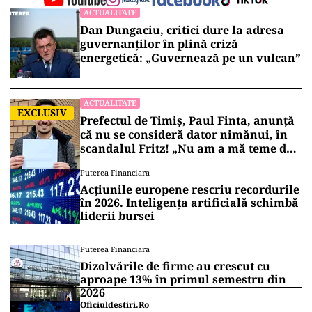
ACTUALITATE
Dan Dungaciu, critici dure la adresa
guvernanților în plină criză
energetică: „Guvernează pe un vulcan”
ACTUALITATE
EXCLUSIV
Prefectul de Timiș, Paul Finta, anunță
că nu se consideră dator nimănui, în
scandalul Fritz! „Nu am a mă teme de
nimic!”
Puterea Financiara
Acțiunile europene rescriu recordurile
în 2026. Inteligența artificială schimbă
liderii bursei
Puterea Financiara
Dizolvările de firme au crescut cu
aproape 13% în primul semestru din
2026
Oficiuldestiri.ro