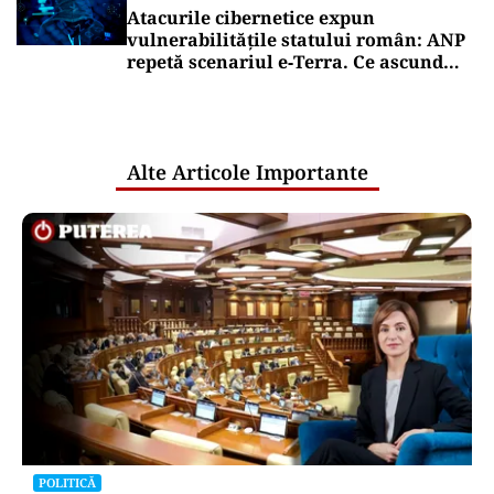
Atacurile cibernetice expun
vulnerabilitățile statului român: ANP
repetă scenariul e‑Terra. Ce ascund
comunicările oficiale și cine răspunde
pentru mentenanța IT a instituțiilor
publice
Alte Articole Importante
POLITICĂ