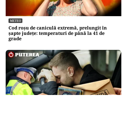
METEO
Cod roșu de caniculă extremă, prelungit în
șapte județe: temperaturi de până la 41 de
grade
ACTUALITATE
Ce sumă a încercat să dea șpagă un șofer