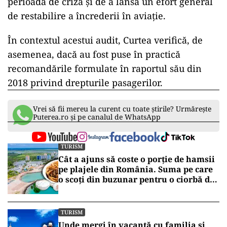
perioadă de criză și de a lansa un efort general
de restabilire a încrederii în aviație.
În contextul acestui audit, Curtea verifică, de
asemenea, dacă au fost puse în practică
recomandările formulate în raportul său din
2018 privind drepturile pasagerilor.
Vrei să fii mereu la curent cu toate știrile? Urmărește
Puterea.ro și pe canalul de WhatsApp
TURISM
Cât a ajuns să coste o porție de hamsii
pe plajele din România. Suma pe care
o scoți din buzunar pentru o ciorbă de
pește sau saramură de crap la Eforie
Nord
TURISM
Unde mergi în vacanță cu familia și