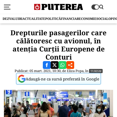
DEZVALUIRI
ACTUALITATE
POLITICĂ
FINANCIAR
ECONOMIE
SOCIAL
OPIN
Drepturile pasagerilor care
călătoresc cu avionul, în
atenția Curții Europene de
Conturi
Publicat: 05 mart. 2021, 10:30, de
Eliza Popa
, în
TURISM
Adaugă-ne ca sursă preferată în Google