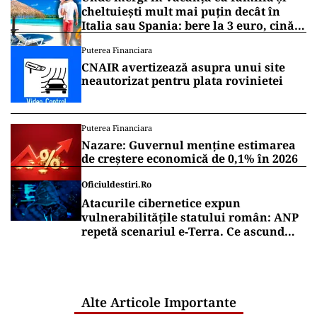
cheltuiești mult mai puțin decât în
Italia sau Spania: bere la 3 euro, cină
completă sub 100 de euro
Puterea Financiara
CNAIR avertizează asupra unui site
neautorizat pentru plata rovinietei
Puterea Financiara
Nazare: Guvernul menține estimarea
de creștere economică de 0,1% în 2026
Oficiuldestiri.ro
Atacurile cibernetice expun
vulnerabilitățile statului român: ANP
repetă scenariul e‑Terra. Ce ascund
comunicările oficiale și cine răspunde
pentru mentenanța IT a instituțiilor
publice
Alte Articole Importante