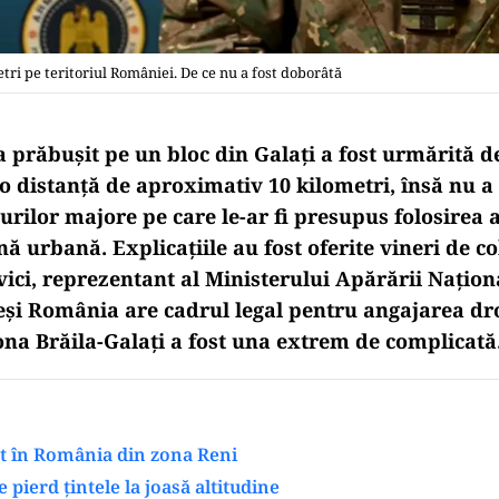
tri pe teritoriul României. De ce nu a fost doborâtă
a prăbușit pe un bloc din Galați a fost urmărită d
o distanță de aproximativ 10 kilometri, însă nu a
curilor majore pe care le-ar fi presupus folosire
onă urbană. Explicațiile au fost oferite vineri de c
ici, reprezentant al Ministerului Apărării Naționa
deși România are cadrul legal pentru angajarea dr
zona Brăila-Galați a fost una extrem de complicată
at în România din zona Reni
 pierd țintele la joasă altitudine