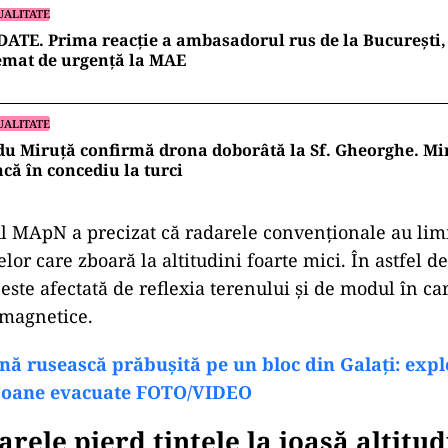
UALITATE
ATE. Prima reacție a ambasadorul rus de la București, 
emat de urgență la MAE
UALITATE
u Miruță confirmă drona doborâtă la Sf. Gheorghe. Min
ncă în concediu la turci
 MApN a precizat că radarele convenționale au limi
lor care zboară la altitudini foarte mici. În astfel de 
este afectată de reflexia terenului și de modul în ca
omagnetice.
nă rusească prăbușită pe un bloc din Galați: expl
rsoane evacuate FOTO/VIDEO
arele pierd țintele la joasă altitu