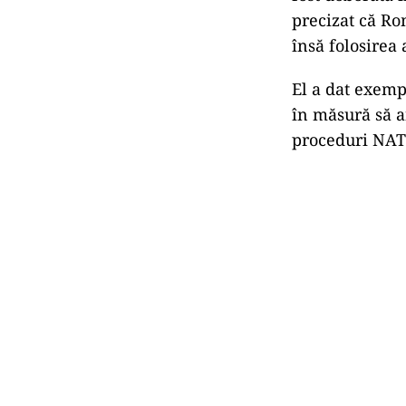
precizat că Ro
însă folosirea
El a dat exempl
în măsură să an
proceduri NAT