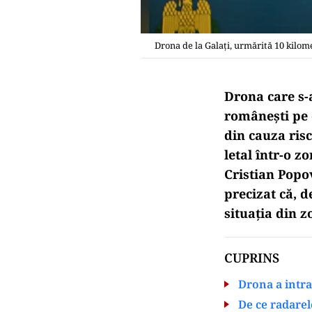
Drona de la Galați, urmărită 10 kilome
Drona care s-
românești pe 
din cauza ris
letal într-o z
Cristian Popov
precizat că, 
situația din 
CUPRINS
Drona a intr
De ce radarele