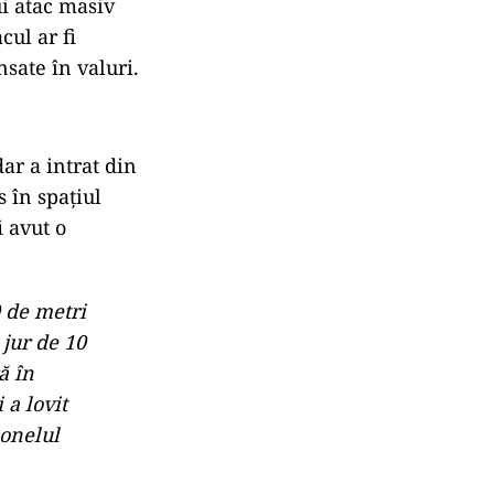
ui atac masiv
cul ar fi
nsate în valuri.
ar a intrat din
s în spațiul
i avut o
0 de metri
 jur de 10
ă în
 a lovit
lonelul