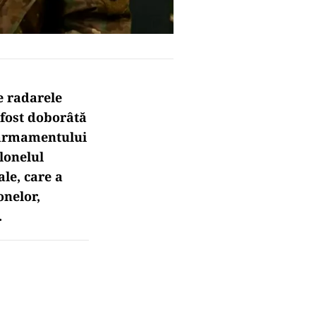
e radarele
 fost doborâtă
a armamentului
olonelul
le, care a
onelor,
.