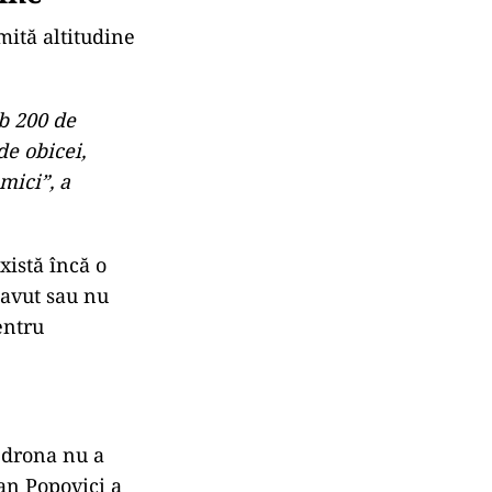
mită altitudine
ub 200 de
de obicei,
mici”, a
xistă încă o
 avut sau nu
entru
 drona nu a
ian Popovici a