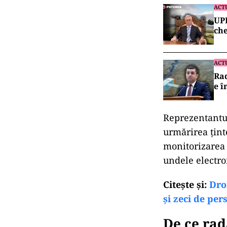
ACT
UPD
ch
ACT
Rad
e î
Reprezentantul
urmărirea ținte
monitorizarea 
undele electr
Citeşte şi:
Dro
și zeci de pe
De ce rad