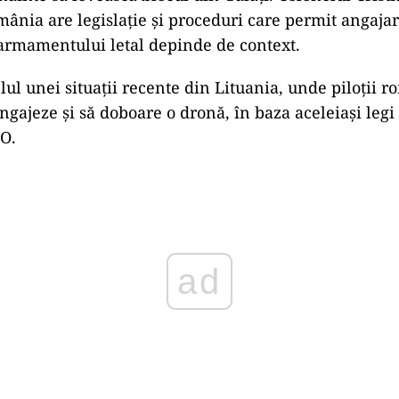
mânia are legislație și proceduri care permit angaja
 armamentului letal depinde de context.
ul unei situații recente din Lituania, unde piloții r
gajeze și să doboare o dronă, în baza aceleiași legi 
O.
ad