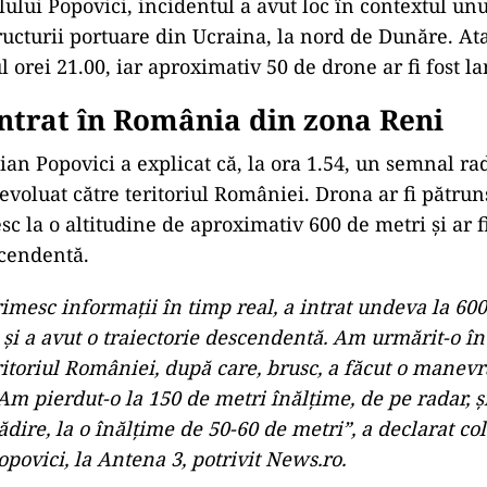
lului Popovici, incidentul a avut loc în contextul un
ructurii portuare din Ucraina, la nord de Dunăre. Ata
l orei 21.00, iar aproximativ 50 de drone ar fi fost la
ntrat în România din zona Reni
ian Popovici a explicat că, la ora 1.54, un semnal rad
evoluat către teritoriul României. Drona ar fi pătrun
c la o altitudine de aproximativ 600 de metri și ar f
scendentă.
imesc informații în timp real, a intrat undeva la 60
 și a avut o traiectorie descendentă. Am urmărit-o în
itoriul României, după care, brusc, a făcut o manevr
Am pierdut-o la 150 de metri înălțime, de pe radar, și
ădire, la o înălțime de 50-60 de metri”, a declarat co
opovici, la Antena 3, potrivit News.ro.