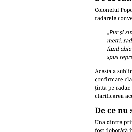
Colonelul Popov
radarele conve
„Pur și si
metri, rad
fiind obie
spus repr
Acesta a sublin
confirmare cla
ținta pe radar
clarificarea ac
De ce nu 
Una dintre pri
fost doborâtă î