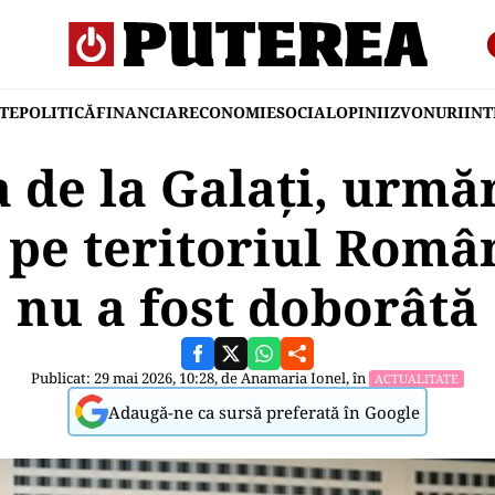
TE
POLITICĂ
FINANCIAR
ECONOMIE
SOCIAL
OPINII
ZVONURI
IN
 de la Galați, urmăr
 pe teritoriul Român
nu a fost doborâtă
Publicat: 29 mai 2026, 10:28, de
Anamaria Ionel
, în
ACTUALITATE
Adaugă-ne ca sursă preferată în Google