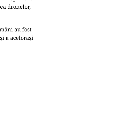
rea dronelor,
omâni au fost
și a acelorași