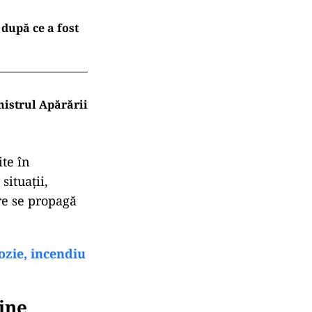
după ce a fost
istrul Apărării
te în
situații,
re se propagă
ozie, incendiu
dine