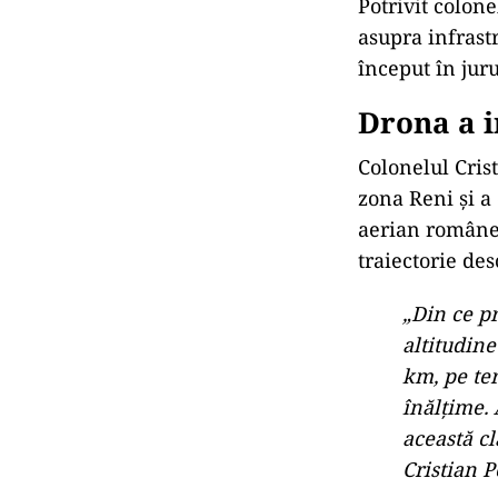
Potrivit colone
asupra infrast
început în juru
Drona a i
Colonelul Crist
zona Reni și a 
aerian românes
traiectorie de
„Din ce pr
altitudine
km, pe ter
înălțime. 
această cl
Cristian P