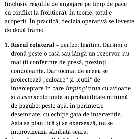
(inclusiv regulile de angajare pe timp de pace
cu conflict la frontieră). În teorie, totul e
acoperit. În practică, decizia operativă se lovește
de două frâne:
Riscul colateral
– perfect legitim. Dărâmi o
dronă peste o casă sau lângă un rezervor, nu
mai ții conferințe de presă, prezinți
condoleanțe. Dar tocmai de aceea se
proiectează „culoare” și „cutii” de
interceptare în care
împingi
ținta cu avioane
și
o cazi
acolo unde ai probabilitate minimă
de pagube: peste apă, în perimetre
desemnate, cu echipe gata de intervenție.
Asta se planifică și se exersează, nu se
improvizează sâmbătă seara.