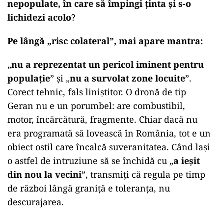
nepopulate, în care să împingi ținta și s-o
lichidezi acolo
?
Pe lângă „risc colateral”, mai apare mantra:
„
nu a reprezentat un pericol iminent pentru
populație
” și „
nu a survolat zone locuite
”.
Corect tehnic, fals liniștitor. O dronă de tip
Geran nu e un porumbel: are combustibil,
motor, încărcătură, fragmente. Chiar dacă nu
era programată să lovească în România, tot e un
obiect ostil care încalcă suveranitatea. Când lași
o astfel de intruziune să se închidă cu „
a ieșit
din nou la vecini
”, transmiți că regula pe timp
de război lângă graniță e toleranța, nu
descurajarea.