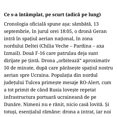
Ce s-a întâmplat, pe scurt (adică pe lung)
Cronologia oficială spune așa: sâmbătă, 13
septembrie, în jurul orei 18:05, o dronă Geran
intră în spațiul aerian național, în zona
nordului Deltei (Chilia Veche – Pardina – axa
Izmail). Două F-16 care patrulau deja sunt
dirijate pe țintă. Drona „orbitează” aproximativ
50 de minute, după care părăsește spațiul nostru
aerian spre Ucraina. Populația din nordul
județului Tulcea primește mesaje RO-Alert, cum
a tot primit de când Rusia lovește repetat
infrastructura portuară ucraineană de pe
Dunăre. Nimeni nu e rănit, nicio casă lovită. Și
totuși, esențialul rămâne: drona a intrat, iar noi