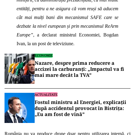
entități, pentru a ne asigura că vom reuși să aducem
cât mai mulți bani din mecanismul SAFE care se
dezbate la nivel european și prin mecanismul ReArm
Europe”
, a declarat ministrul Economiei, Bogdan
Ivan, la un post de televiziune.
ECONOMIE
Nazare, despre prima reducere a
accizei la carburanți: „Impactul va fi
mai mare decât la TVA”
ACTUALITATE
Fostul ministru al Energiei, explicații
după accidentul provocat în Bistrița:
„Eu am fost de vină”
România nu va produce drone doar pentru utilizarea internă, ci