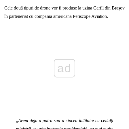
Cele două tipuri de drone vor fi produse la uzina Carfil din Brașov
în parteneriat cu compania americană Periscope Aviation.
Play
„
Avem deja a patra sau a cincea întâlnire cu ceilalți
miniștrii, cu administrația prezidențială, cu mai multe