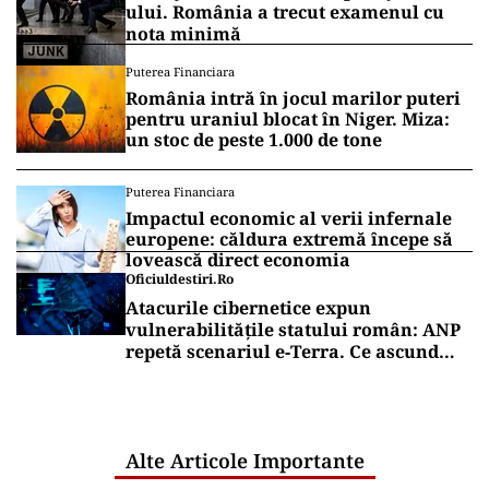
ului. România a trecut examenul cu
nota minimă
Puterea Financiara
România intră în jocul marilor puteri
pentru uraniul blocat în Niger. Miza:
un stoc de peste 1.000 de tone
Puterea Financiara
Impactul economic al verii infernale
europene: căldura extremă începe să
lovească direct economia
Oficiuldestiri.ro
Atacurile cibernetice expun
vulnerabilitățile statului român: ANP
repetă scenariul e‑Terra. Ce ascund
comunicările oficiale și cine răspunde
pentru mentenanța IT a instituțiilor
publice
Alte Articole Importante