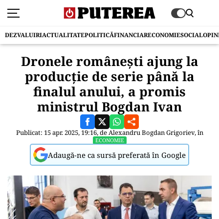
DEZVALUIRI
ACTUALITATE
POLITICĂ
FINANCIAR
ECONOMIE
SOCIAL
OPIN
Dronele românești ajung la
producție de serie până la
finalul anului, a promis
ministrul Bogdan Ivan
Publicat: 15 apr. 2025, 19:16, de
Alexandru Bogdan Grigoriev
, în
ECONOMIE
Adaugă-ne ca sursă preferată în Google