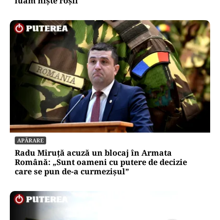
luăm niște roșii
APĂRARE
Radu Miruță acuză un blocaj în Armata
Română: „Sunt oameni cu putere de decizie
care se pun de-a curmezișul”