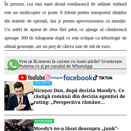
În prezent, cea mai mare dronă românească de utilitate militară
este un multicopter ce poate fi folosit pentru transportul răniților
din teatrele de operații, dar și pentru aprovizionarea cu muniție.
Un astfel de aparat de zbor fără pilot, ce ajunge să cântărească
aproape 300 de kilograme după ce este echipat cu tehnologie de
ultimă generație, are un preț de câteva sute de mii de euro.
Vrei să fii mereu la curent cu toate știrile? Urmărește
Puterea.ro și pe canalul de WhatsApp
POLITICĂ
Nicușor Dan, după decizia Moody’s. Ce
câștigă românii din decizia agenției de
rating: „Perspectiva rămâne
rezervată”
ECONOMIE
Moody’s ne-a lăsat deasupra „junk”-