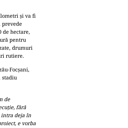
lometri şi va fi
l prevede
0 de hectare,
tură pentru
izate, drumuri
ri rutiere.
zău-Focşani,
 stadiu
km de
ecuţie, fără
intra deja în
roiect, e vorba