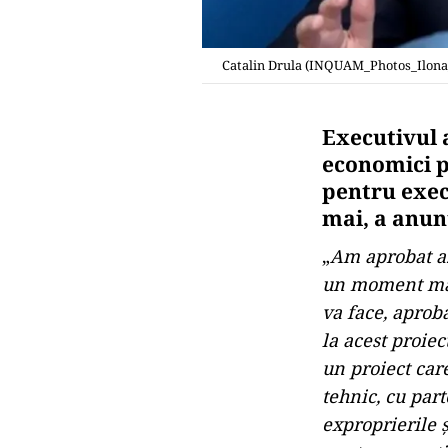
Catalin Drula (INQUAM_Photos_Ilona
Executivul 
economici p
pentru execu
mai, a anun
„
Am aprobat az
un moment mare
va face, aprob
la acest proiec
un proiect care
tehnic, cu part
exproprierile ş