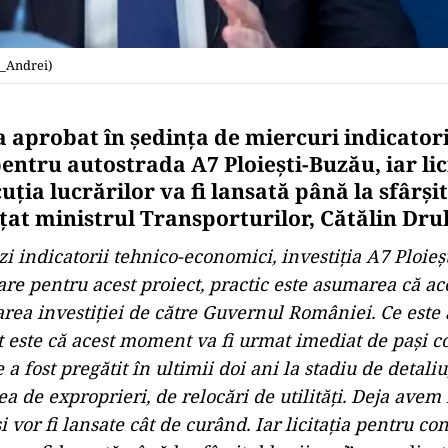
_Andrei)
a aprobat în şedinţa de miercuri indicatori
entru autostrada A7 Ploieşti-Buzău, iar lic
ţia lucrărilor va fi lansată până la sfârşit
ţat ministrul Transporturilor, Cătălin Drul
i indicatorii tehnico-economici, investiţia A7 Ploieş
 pentru acest proiect, practic este asumarea că ace
area investiţiei de către Guvernul României. Ce este 
t este că acest moment va fi urmat imediat de paşi co
 a fost pregătit în ultimii doi ani la stadiu de detaliu
ea de exproprieri, de relocări de utilităţi. Deja avem 
i vor fi lansate cât de curând. Iar licitaţia pentru con