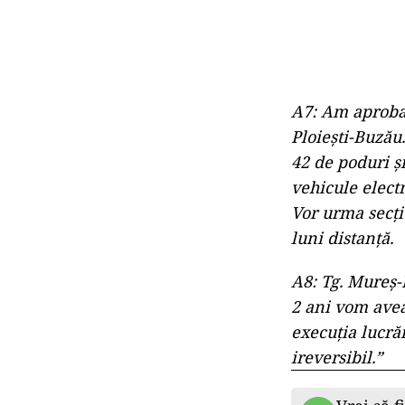
A7: Am aprobat
Ploiești-Buzău.
42 de poduri și
vehicule electr
Vor urma secți
luni distanță.
A8: Tg. Mureș-I
2 ani vom avea 
execuția lucră
ireversibil.”