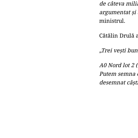
de câteva mili
argumentat şi 
ministrul.
Cătălin Drulă 
„Trei vești bun
A0 Nord lot 2 (
Putem semna co
desemnat câști