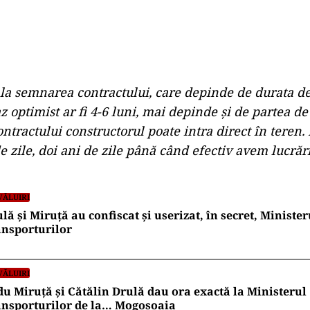
 la semnarea contractului, care depinde de durata de
caz optimist ar fi 4-6 luni, mai depinde şi de partea de
ntractului constructorul poate intra direct în teren
e zile, doi ani de zile până când efectiv avem lucrăr
VĂLUIRI
lă și Miruță au confiscat și userizat, în secret, Minister
nsporturilor
VĂLUIRI
u Miruță și Cătălin Drulă dau ora exactă la Ministerul
ansporturilor de la… Mogoșoaia