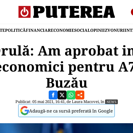
TE
POLITICĂ
FINANCIAR
ECONOMIE
SOCIAL
OPINII
ZVONURI
IN
Drulă: Am aprobat in
economici pentru A7 
Buzău
Publicat: 05 mai 2021, 16:41, de
Laura Macovei
, în
NEWS
Adaugă-ne ca sursă preferată în Google