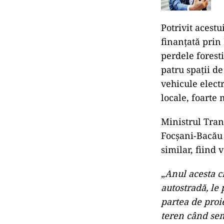
Potrivit acestu
finanţată prin
perdele foresti
patru spaţii d
vehicule elect
locale, foarte 
Ministrul Tran
Focşani-Bacău 
similar, fiind 
„
Anul acesta c
autostradă, le 
partea de proi
teren când sem