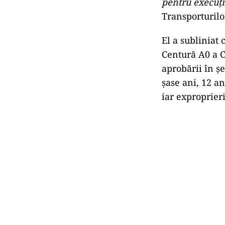
pentru execuţie
Transporturilor
El a subliniat
Centură A0 a C
aprobării în şe
şase ani, 12 an
iar exproprieri