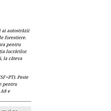
ai autostrăzii
e forestiere.
ura pentru
ia lucrărilor.
, la câteva
(SF+PT). Peste
ie pentru
 A8 e