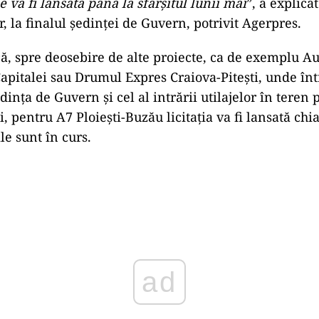
 va fi lansată până la sfârşitul lunii mai
”, a explica
, la finalul şedinţei de Guvern, potrivit Agerpres.
 că, spre deosebire de alte proiecte, ca de exemplu A
apitalei sau Drumul Expres Craiova-Piteşti, unde î
dinţa de Guvern şi cel al intrării utilajelor în teren 
i, pentru A7 Ploieşti-Buzău licitaţia va fi lansată chi
le sunt în curs.
Play