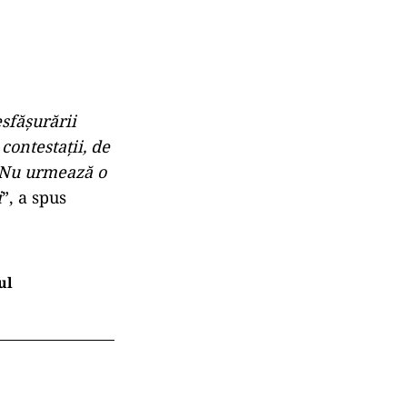
sfăşurării
 contestaţii, de
. Nu urmează o
i
”, a spus
ul