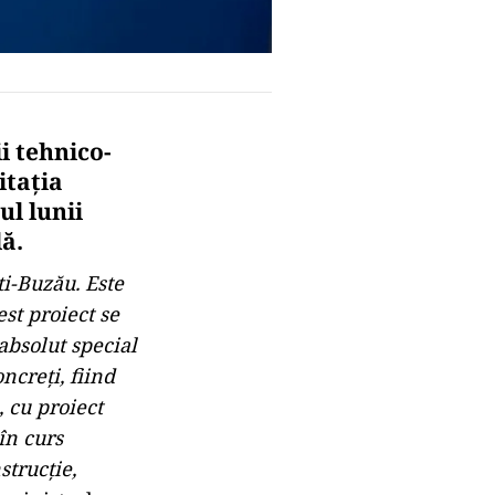
i tehnico-
itaţia
ul lunii
ă.
ti-Buzău. Este
st proiect se
absolut special
ncreţi, fiind
, cu proiect
în curs
strucţie,