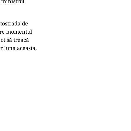
t ministrul
utostrada de
ntre momentul
pot să treacă
ar luna aceasta,