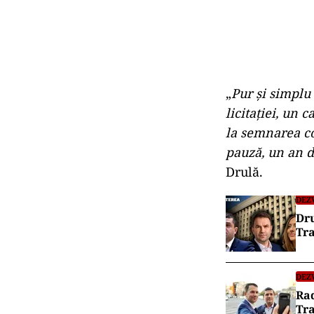
„
Pur şi simplu
licitaţiei, un 
la semnarea co
pauză, un an d
Drulă.
DEZ
Dru
Tra
DEZ
Rad
Tr