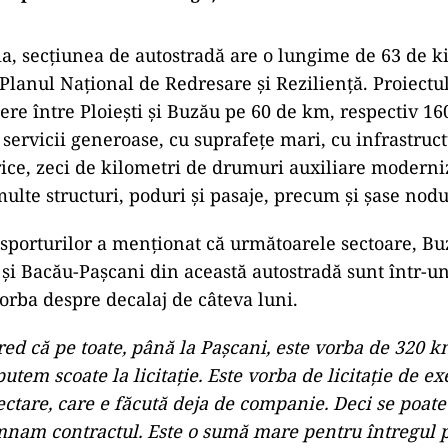
ia, secţiunea de autostradă are o lungime de 63 de ki
 Planul Naţional de Redresare şi Rezilienţă. Proiectu
ere între Ploieşti şi Buzău pe 60 de km, respectiv 16
e servicii generoase, cu suprafeţe mari, cu infrastruc
rice, zeci de kilometri de drumuri auxiliare modern
multe structuri, poduri şi pasaje, precum şi şase nodu
sporturilor a menţionat că următoarele sectoare, Bu
şi Bacău-Paşcani din această autostradă sunt într-un
vorba despre decalaj de câteva luni.
red că pe toate, până la Paşcani, este vorba de 320 
putem scoate la licitaţie. Este vorba de licitaţie de ex
ectare, care e făcută deja de companie. Deci se poate 
nam contractul. Este o sumă mare pentru întregul p