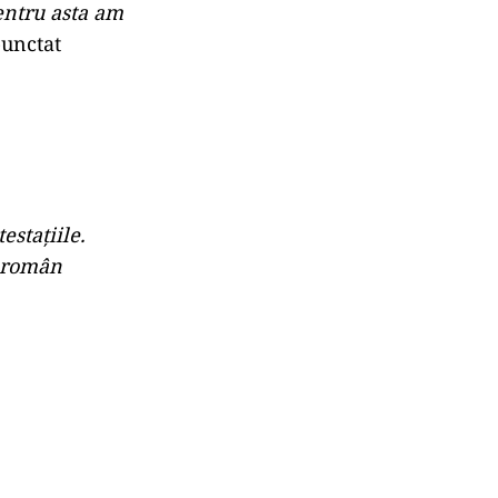
entru asta am
punctat
estațiile.
l român