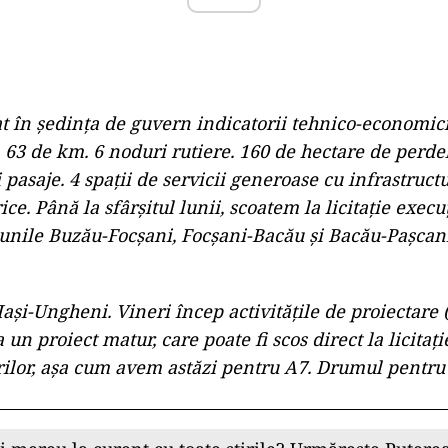
 în ședința de guvern indicatorii tehnico-economici 
 63 de km. 6 noduri rutiere. 160 de hectare de perdel
 pasaje. 4 spații de servicii generoase cu infrastruct
ice. Până la sfârșitul lunii, scoatem la licitație execuț
unile Buzău-Focșani, Focșani-Bacău și Bacău-Pașcani
ași-Ungheni. Vineri încep activitățile de proiectare 
un proiect matur, care poate fi scos direct la licitaț
rilor, așa cum avem astăzi pentru A7. Drumul pentru