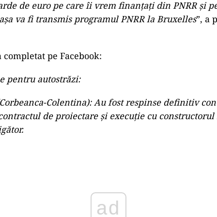
arde de euro pe care îi vrem finanţaţi din PNRR şi p
aşa va fi transmis programul PNRR la Bruxelles
”, a 
a completat pe Facebook:
e pentru autostrăzi:
Corbeanca-Colentina): Au fost respinse definitiv cont
ntractul de proiectare și execuție cu constructoru
gător.
ad