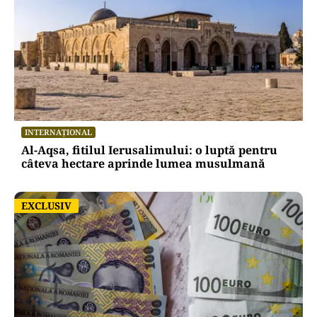
INTERNAȚIONAL
Al-Aqsa, fitilul Ierusalimului: o luptă pentru
câteva hectare aprinde lumea musulmană
EXCLUSIV
EXCLUSIV