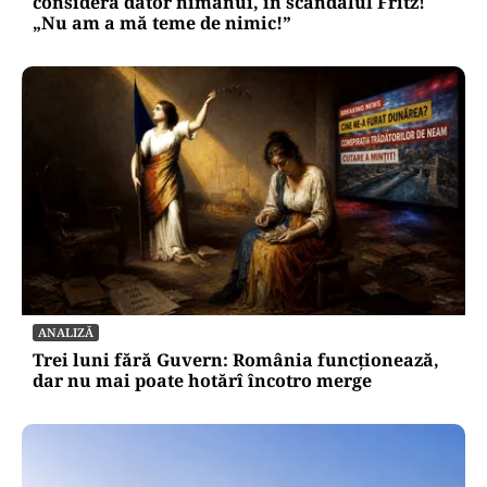
consideră dator nimănui, în scandalul Fritz!
„Nu am a mă teme de nimic!”
ANALIZĂ
Trei luni fără Guvern: România funcționează,
dar nu mai poate hotărî încotro merge