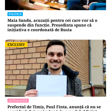
POLITICĂ
Maia Sandu, acuzații pentru cei care vor să o
suspende din funcție. Președinta spune că
inițiativa e coordonată de Rusia
EXCLUSIV
EXCLUSIV
ACTUALITATE
Prefectul de Timiș, Paul Finta, anunță că nu se