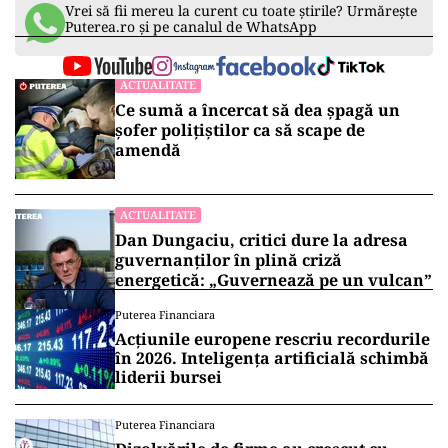
Vrei să fii mereu la curent cu toate știrile? Urmărește
Puterea.ro și pe canalul de WhatsApp
ACTUALITATE
Ce sumă a încercat să dea șpagă un
șofer polițiștilor ca să scape de
amendă
ACTUALITATE
Dan Dungaciu, critici dure la adresa
guvernanților în plină criză
energetică: „Guvernează pe un vulcan”
Puterea Financiara
Acțiunile europene rescriu recordurile
în 2026. Inteligența artificială schimbă
liderii bursei
Puterea Financiara