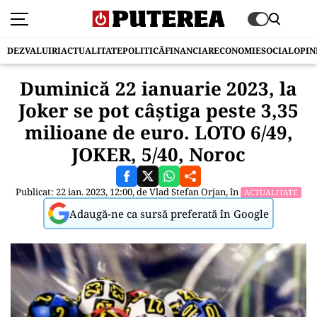
DEZVALUIRI
ACTUALITATE
POLITICĂ
FINANCIAR
ECONOMIE
SOCIAL
OPIN
Duminică 22 ianuarie 2023, la
Joker se pot câștiga peste 3,35
milioane de euro. LOTO 6/49,
JOKER, 5/40, Noroc
Publicat: 22 ian. 2023, 12:00, de
Vlad Stefan Orjan
, în
ACTUALITATE
Adaugă-ne ca sursă preferată în Google