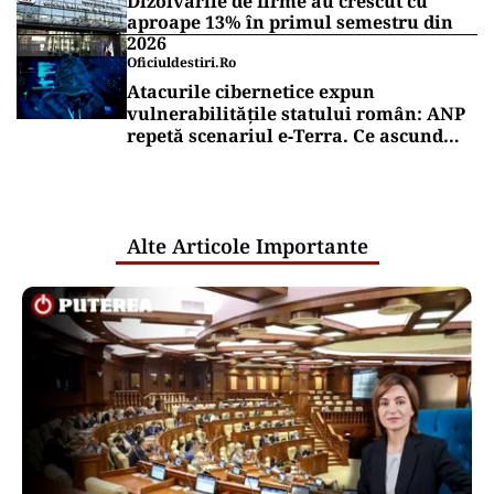
Dizolvările de firme au crescut cu
aproape 13% în primul semestru din
2026
Oficiuldestiri.ro
Atacurile cibernetice expun
vulnerabilitățile statului român: ANP
repetă scenariul e‑Terra. Ce ascund
comunicările oficiale și cine răspunde
pentru mentenanța IT a instituțiilor
publice
Alte Articole Importante