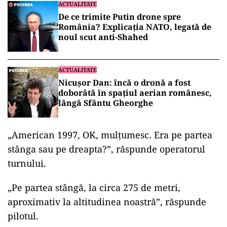
ACTUALITATE
De ce trimite Putin drone spre
România? Explicația NATO, legată de
noul scut anti-Shahed
ACTUALITATE
Nicușor Dan: încă o dronă a fost
doborâtă în spațiul aerian românesc,
lângă Sfântu Gheorghe
„American 1997, OK, mulţumesc. Era pe partea
stânga sau pe dreapta?”, răspunde operatorul
turnului.
„Pe partea stângă, la circa 275 de metri,
aproximativ la altitudinea noastră”, răspunde
pilotul.