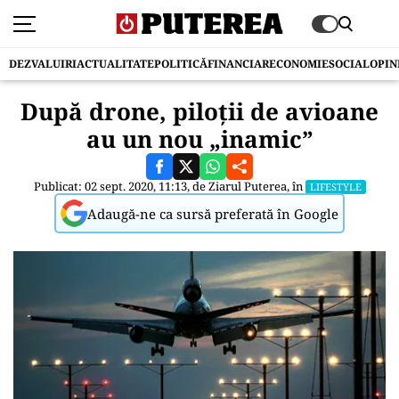
DEZVALUIRI
ACTUALITATE
POLITICĂ
FINANCIAR
ECONOMIE
SOCIAL
OPIN
După drone, piloții de avioane
au un nou „inamic”
Publicat: 02 sept. 2020, 11:13, de
Ziarul Puterea
, în
LIFESTYLE
Adaugă-ne ca sursă preferată în Google