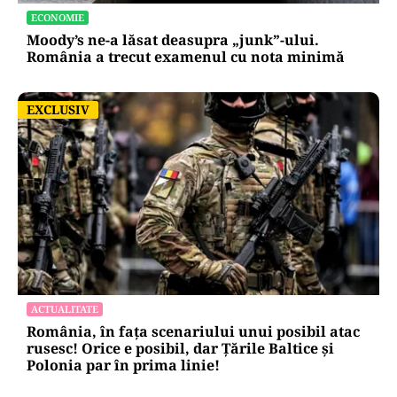
ECONOMIE
Moody’s ne-a lăsat deasupra „junk”-ului.
România a trecut examenul cu nota minimă
EXCLUSIV
EXCLUSIV
ACTUALITATE
România, în fața scenariului unui posibil atac
rusesc! Orice e posibil, dar Țările Baltice și
Polonia par în prima linie!