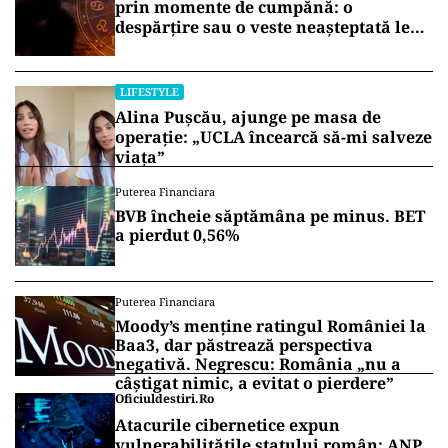
prin momente de cumpănă: o
despărțire sau o veste neașteptată le
schimbă planurile
LIFESTYLE
Alina Pușcău, ajunge pe masa de
operație: „UCLA încearcă să-mi salveze
viața”
Puterea Financiara
BVB încheie săptămâna pe minus. BET
a pierdut 0,56%
Puterea Financiara
Moody’s menține ratingul României la
Baa3, dar păstrează perspectiva
negativă. Negrescu: România „nu a
câștigat nimic, a evitat o pierdere”
Oficiuldestiri.ro
Atacurile cibernetice expun
vulnerabilitățile statului român: ANP