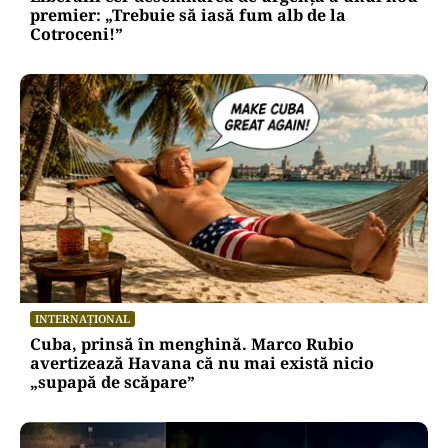
premier: „Trebuie să iasă fum alb de la
Cotroceni!”
INTERNAȚIONAL
Cuba, prinsă în menghină. Marco Rubio
avertizează Havana că nu mai există nicio
„supapă de scăpare”