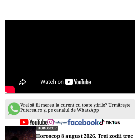
Vrei să fii mereu la curent cu toate știrile? Urmărește
Puterea.ro și pe canalul de WhatsApp
HOROSCOP
Horoscop 8 august 2026. Trei zodii trec