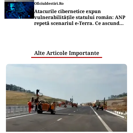
Oficiuldestiri.ro
Atacurile cibernetice expun
vulnerabilitățile statului român: ANP
repetă scenariul e‑Terra. Ce ascund
comunicările oficiale și cine răspunde
pentru mentenanța IT a instituțiilor
publice
Alte Articole Importante