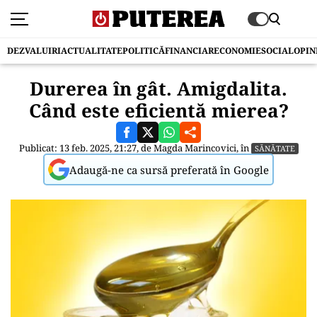
DEZVALUIRI
ACTUALITATE
POLITICĂ
FINANCIAR
ECONOMIE
SOCIAL
OPIN
Durerea în gât. Amigdalita.
Când este eficientă mierea?
Publicat: 13 feb. 2025, 21:27, de
Magda Marincovici
, în
SĂNĂTATE
Adaugă-ne ca sursă preferată în Google