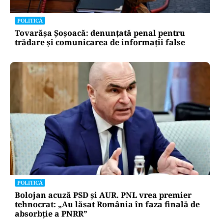
POLITICĂ
Tovarășa Șoșoacă: denunțată penal pentru
trădare și comunicarea de informații false
POLITICĂ
Bolojan acuză PSD și AUR. PNL vrea premier
tehnocrat: „Au lăsat România în faza finală de
absorbţie a PNRR”