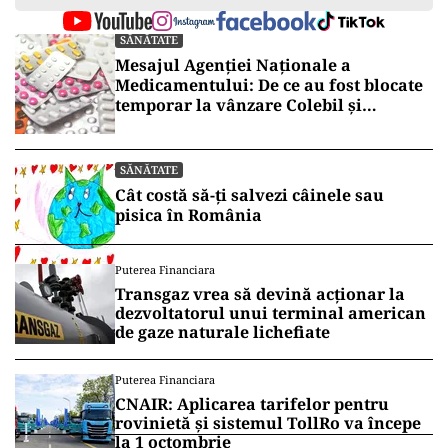
SĂNĂTATE
Mesajul Agenției Naționale a
Medicamentului: De ce au fost blocate
temporar la vânzare Colebil și
Panzcebil
SĂNĂTATE
Cât costă să-ți salvezi câinele sau
pisica în România
Puterea Financiara
Transgaz vrea să devină acționar la
dezvoltatorul unui terminal american
de gaze naturale lichefiate
Puterea Financiara
CNAIR: Aplicarea tarifelor pentru
rovinietă și sistemul TollRo va începe
la 1 octombrie