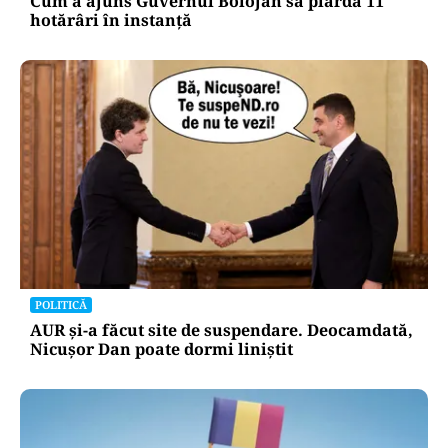
Cum a ajuns Guvernul Bolojan să piardă 11
hotărâri în instanță
POLITICĂ
AUR și-a făcut site de suspendare. Deocamdată,
Nicușor Dan poate dormi liniștit