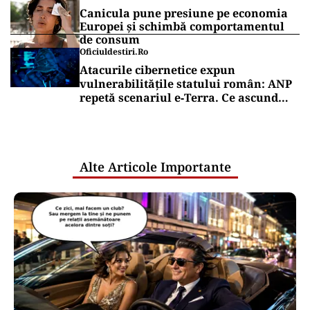
Canicula pune presiune pe economia
Europei și schimbă comportamentul
de consum
Oficiuldestiri.ro
Atacurile cibernetice expun
vulnerabilitățile statului român: ANP
repetă scenariul e‑Terra. Ce ascund
comunicările oficiale și cine răspunde
pentru mentenanța IT a instituțiilor
publice
Alte Articole Importante