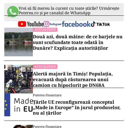
Vrei să fii mereu la curent cu toate știrile? Urmărește
Puterea.ro și pe canalul de WhatsApp
ACTUALITATE
Două azi, două mâine: de ce barjele nu
sunt scufundate toate odată în
Dunăre? Explicația autorităților
ACTUALITATE
Alertă majoră în Timiș! Populația,
evacuată după răsturnarea unui
camion cu hipoclorit pe DN68A
Puterea Financiara
Țările UE reconfigurează conceptul
„Made in Europe” în jurul produselor,
nu al țărilor
Puterea Financiara