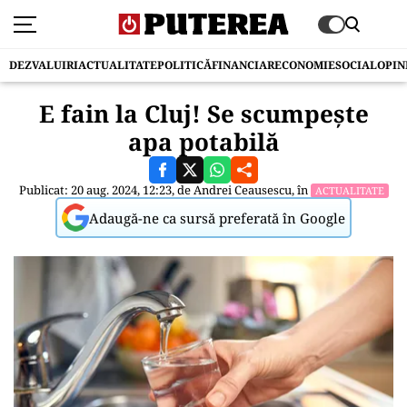
DEZVALUIRI
ACTUALITATE
POLITICĂ
FINANCIAR
ECONOMIE
SOCIAL
OPIN
E fain la Cluj! Se scumpește
apa potabilă
Publicat: 20 aug. 2024, 12:23, de
Andrei Ceausescu
, în
ACTUALITATE
Adaugă-ne ca sursă preferată în Google