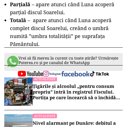
Parțială
– apare atunci când Luna acoperă
parțial discul Soarelui.
Totală
– apare atunci când Luna acoperă
complet discul Soarelui, creând o umbră
numită ”umbra totalității” pe suprafața
Pământului.
Vrei să fii mereu la curent cu toate știrile? Urmărește
Puterea.ro și pe canalul de WhatsApp
ACTUALITATE
Țigările și alcoolul „pentru consum
propriu” intră în registrul Fiscului.
Portița pe care încearcă să o închidă
statul
ACTUALITATE
Nivel alarmant pe Dunăre: debitul a