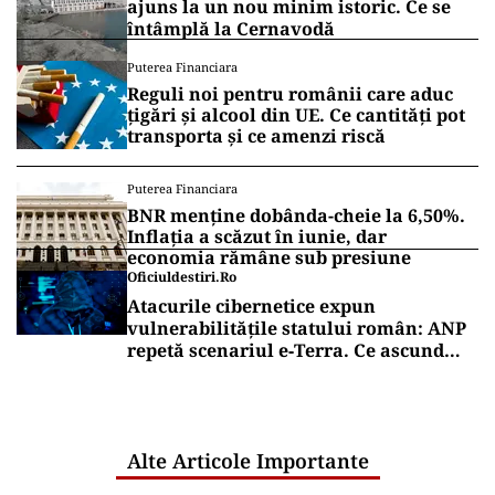
ajuns la un nou minim istoric. Ce se
întâmplă la Cernavodă
Puterea Financiara
Reguli noi pentru românii care aduc
țigări și alcool din UE. Ce cantități pot
transporta și ce amenzi riscă
Puterea Financiara
BNR menține dobânda-cheie la 6,50%.
Inflația a scăzut în iunie, dar
economia rămâne sub presiune
Oficiuldestiri.ro
Atacurile cibernetice expun
vulnerabilitățile statului român: ANP
repetă scenariul e‑Terra. Ce ascund
comunicările oficiale și cine răspunde
pentru mentenanța IT a instituțiilor
publice
Alte Articole Importante