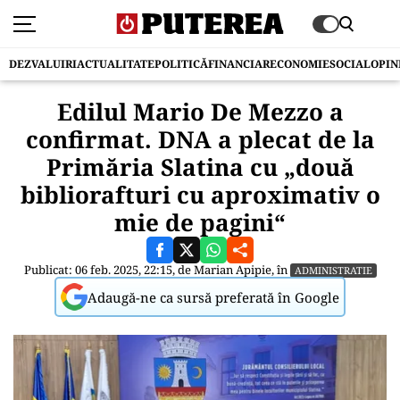
DEZVALUIRI
ACTUALITATE
POLITICĂ
FINANCIAR
ECONOMIE
SOCIAL
OPIN
Edilul Mario De Mezzo a
confirmat. DNA a plecat de la
Primăria Slatina cu „două
bibliorafturi cu aproximativ o
mie de pagini“
Publicat: 06 feb. 2025, 22:15, de
Marian Apipie
, în
ADMINISTRATIE
Adaugă-ne ca sursă preferată în Google