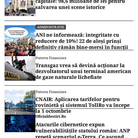
capitale: 98,6 milioane de lei pentru
salvarea unei scene istorice
ADMINISTRATIE
ANI ne informează: integritate cu
reducere de 10%! 22 de aleși prinși
definitiv rămân bine-mersi în funcții
Puterea Financiara
Transgaz vrea să devină acționar la
dezvoltatorul unui terminal american
de gaze naturale lichefiate
Puterea Financiara
CNAIR: Aplicarea tarifelor pentru
rovinietă și sistemul TollRo va începe
la 1 octombrie
Oficiuldestiri.ro
Atacurile cibernetice expun
vulnerabilitățile statului român: ANP
repetă scenariul e‑Terra. Ce ascund