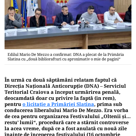
Edilul Mario De Mezzo a confirmat: DNA a plecat de la Primăria
Slatina cu „două bibliorafturi cu aproximativ o mie de pagini“
În urmă cu două săptămâni relatam faptul că
Direcția Națională Anticorupție (DNA) – Serviciul
Teritorial Craiova a început urmărirea penală,
deocamdată doar cu privire la faptă (in rem),
pentru
o licitație a Primăriei Slatina
, prima sub
conducerea liberalului Mario De Mezzo. Era vorba
de cea pentru organizarea Festivalului „Oltenii și…
restu’ lumii“, procedură care a stârnit controverse
la acea vreme, după ce a fost anulată cu nouă zile
înainte de începerea festivalului (16 octombrie