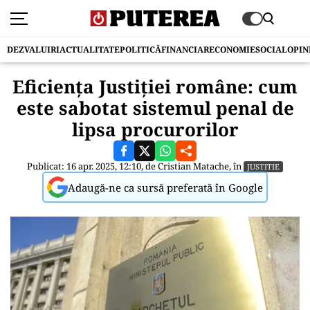
DEZVALUIRI
ACTUALITATE
POLITICĂ
FINANCIAR
ECONOMIE
SOCIAL
OPIN
Eficiența Justiției române: cum
este sabotat sistemul penal de
lipsa procurorilor
Publicat: 16 apr. 2025, 12:10, de
Cristian Matache
, în
JUSTITIE
Adaugă-ne ca sursă preferată în Google