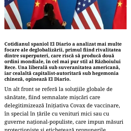
Cotidianul spaniol El Diario a analizat mai multe
focare ale deglobalizării, primul fiind rivalitatea
dintre superputeri, care riscă să producă două
ordini mondiale, în cel mai pur stil al Războiului
Rece. Una liberală sub suveranitatea americană,
iar cealaltă capitalist-autoritară sub hegemonia
chineză, opinează El Diario.
Un alt front se referă la soluțiile globale de
sănătate, fiind semnalate mișcări care
delegitimizează Inițiativa Covax de vaccinare,
în special în țările cu venituri mici sau cu
guverne național-populiste, care impun măsuri
protecționiste și etichetează propunerile