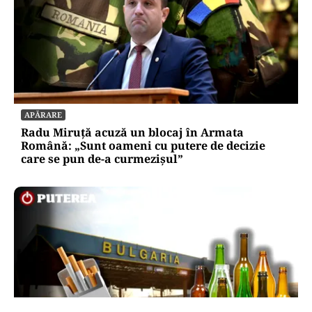
APĂRARE
Radu Miruță acuză un blocaj în Armata
Română: „Sunt oameni cu putere de decizie
care se pun de-a curmezișul”