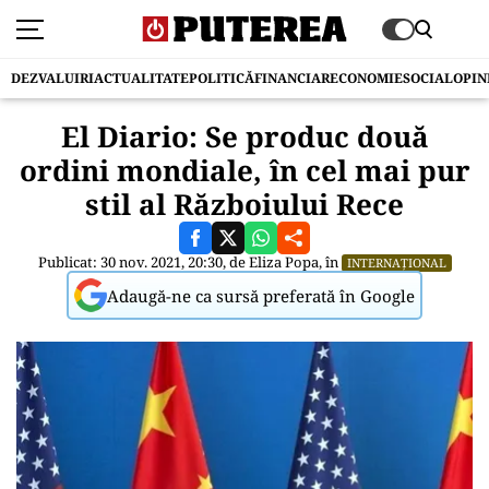
DEZVALUIRI
ACTUALITATE
POLITICĂ
FINANCIAR
ECONOMIE
SOCIAL
OPIN
El Diario: Se produc două
ordini mondiale, în cel mai pur
stil al Războiului Rece
Publicat: 30 nov. 2021, 20:30, de
Eliza Popa
, în
INTERNAȚIONAL
Adaugă-ne ca sursă preferată în Google