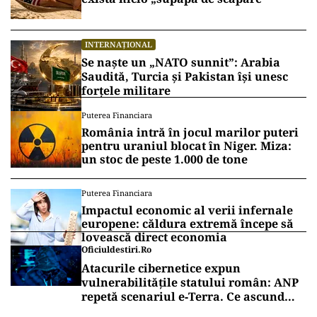
INTERNAȚIONAL
Se naște un „NATO sunnit”: Arabia
Saudită, Turcia și Pakistan își unesc
forțele militare
Puterea Financiara
România intră în jocul marilor puteri
pentru uraniul blocat în Niger. Miza:
un stoc de peste 1.000 de tone
Puterea Financiara
Impactul economic al verii infernale
europene: căldura extremă începe să
lovească direct economia
Oficiuldestiri.ro
Atacurile cibernetice expun
vulnerabilitățile statului român: ANP
repetă scenariul e‑Terra. Ce ascund
comunicările oficiale și cine răspunde