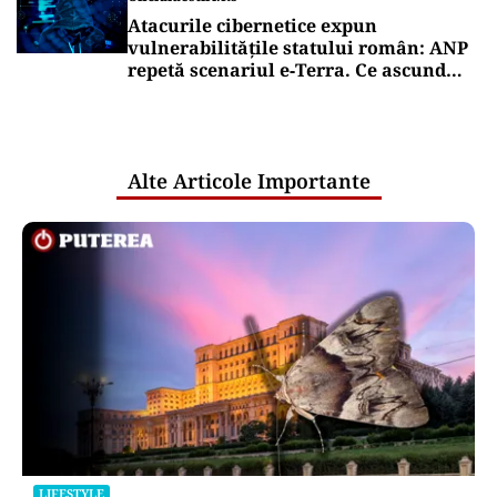
Atacurile cibernetice expun
vulnerabilitățile statului român: ANP
repetă scenariul e‑Terra. Ce ascund
comunicările oficiale și cine răspunde
pentru mentenanța IT a instituțiilor
publice
Alte Articole Importante
LIFESTYLE