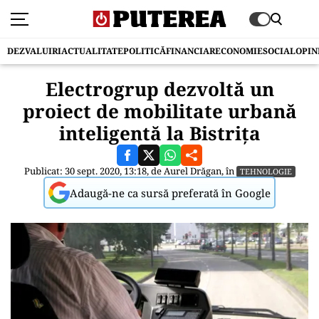
DEZVALUIRI
ACTUALITATE
POLITICĂ
FINANCIAR
ECONOMIE
SOCIAL
OPIN
Electrogrup dezvoltă un
proiect de mobilitate urbană
inteligentă la Bistrița
Publicat: 30 sept. 2020, 13:18, de
Aurel Drăgan
, în
TEHNOLOGIE
Adaugă-ne ca sursă preferată în Google