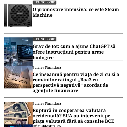
TEHNOLOGIE
O promovare intensivă: ce este Steam
Machine
TEHNOLOGIE
Grav de tot: cum a ajuns ChatGPT să
ofere instrucțiuni pentru arme
biologice
Puterea Financiara
Ce înseamnă pentru viața de zi cu zi a
românilor ratingul „Baa3 cu
perspectivă negativă” acordat de
agențiile financiare
Puterea Financiara
Ruptură în cooperarea valutară
occidentală? SUA au intervenit pe
piața valutară fără să consulte BCE
Oficiuldestiri.ro