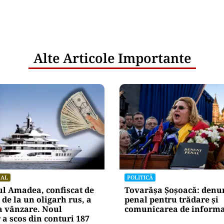
Alte Articole Importante
NAL
POLITICĂ
l Amadea, confiscat de
Tovarășa Șoșoacă: denu
de la un oligarh rus, a
penal pentru trădare și
la vânzare. Noul
comunicarea de informaț
 a scos din conturi 187