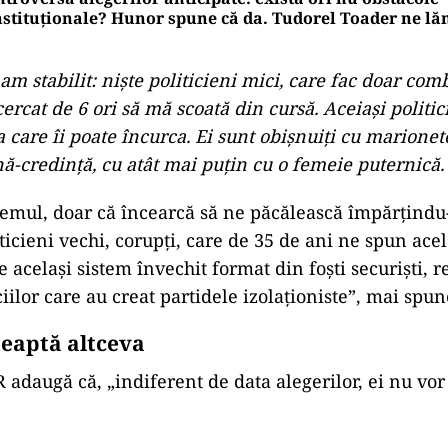
stituționale? Hunor spune că da. Tudorel Toader ne l
 stabilit: niște politicieni mici, care fac doar com
ncercat de 6 ori să mă scoată din cursă. Aceiași politic
 care îi poate încurca. Ei sunt obișnuiți cu marionet
-credință, cu atât mai puțin cu o femeie puternică.
istemul, doar că încearcă să ne păcălească împărțindu
ticieni vechi, corupți, care de 35 de ani ne spun acel
e același sistem învechit format din foști securiști, re
iciilor care au creat partidele izolaționiste”, mai spu
eaptă altceva
 adaugă că, „indiferent de data alegerilor, ei nu vor