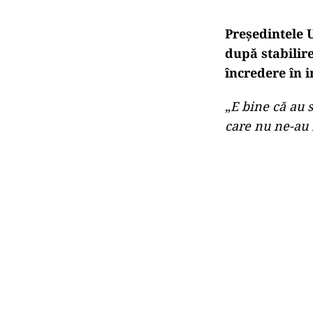
Președintele U
după stabilire
încredere în i
„
E bine că au s
care nu ne-au 