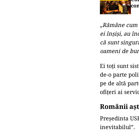
con
„Rămâne cum am
ei înșiși, au î
că sunt singura
oameni de bună
Ei toți sunt s
de-o parte poli
pe de altă part
ofițeri ai serv
Românii așt
Președinta USR
inevitabilul”.