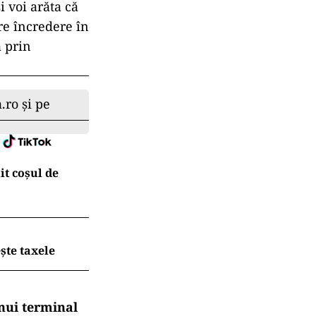
i voi arăta că
are încredere în
 prin
.ro și pe
t coșul de
ește taxele
nui terminal