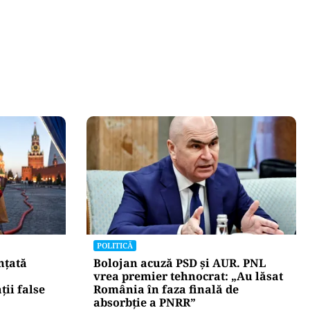
POLITICĂ
nțată
Bolojan acuză PSD și AUR. PNL
vrea premier tehnocrat: „Au lăsat
ii false
România în faza finală de
absorbţie a PNRR”