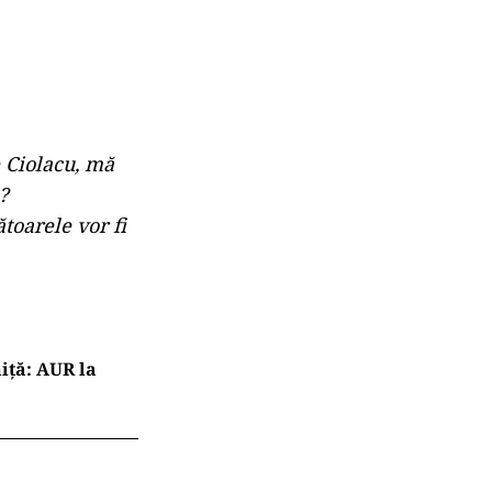
e Ciolacu, mă
?
ătoarele vor fi
iță: AUR la