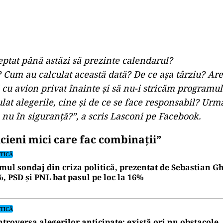
teptat până astăzi să prezinte calendarul?
i? Cum au calculat această dată? De ce așa târziu? Ar
i cu avion privat înainte și să nu-i stricăm programul
ulat alegerile, cine și de ce se face responsabil? Urm
 nu în siguranță?”, a scris Lasconi pe Facebook.
icieni mici care fac combinații”
TICĂ
mul sondaj din criza politică, prezentat de Sebastian Gh
, PSD și PNL bat pasul pe loc la 16%
TICĂ
troversa alegerilor anticipate: există ori nu obstacole