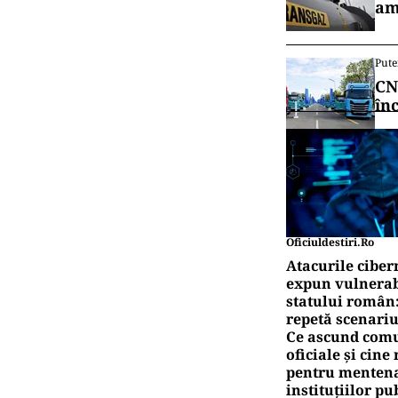
am
Pute
CN
în
Oficiuldestiri.ro
Atacurile ciber
expun vulnerabi
statului român
repetă scenariu
Ce ascund comu
oficiale și cin
pentru mentena
instituțiilor pu