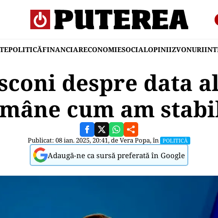
TE
POLITICĂ
FINANCIAR
ECONOMIE
SOCIAL
OPINII
ZVONURI
IN
sconi despre data al
mâne cum am stabil
Publicat: 08 ian. 2025, 20:41, de
Vera Popa
, în
POLITICĂ
Adaugă-ne ca sursă preferată în Google