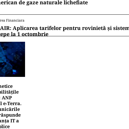
erican de gaze naturale lichefiate
rea Financiara
AIR: Aplicarea tarifelor pentru rovinietă și siste
cepe la 1 octombrie
netice
litățile
: ANP
l e‑Terra.
nicările
e răspunde
nța IT a
blice