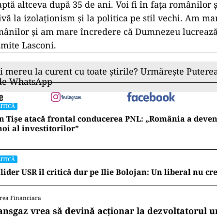
tă altceva după 35 de ani. Voi fi în fața românilor ș
ivă la izolaționism și la politica pe stil vechi. Am m
omânilor și am mare încredere că Dumnezeu lucrează
mite Lasconi.
ii mereu la curent cu toate știrile? Urmărește Puterea
 de WhatsApp
ITICĂ
n Tișe atacă frontal conducerea PNL: „România a deveni
oi al investitorilor”
ITICĂ
lider USR îl critică dur pe Ilie Bolojan: Un liberal nu cr
rea Financiara
ansgaz vrea să devină acționar la dezvoltatorul u