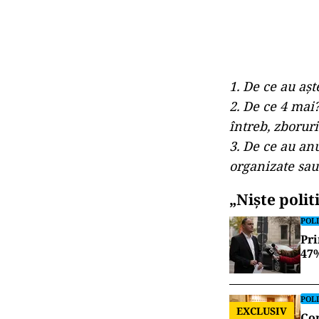
1. De ce au aș
2. ⁠De ce 4 ma
întreb, zborur
3. ⁠De ce au an
organizate sau
„Niște polit
POLI
Pri
47%
POLI
EXCLUSIV
Con