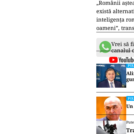
„Românii așteap
există alternat
inteligența r
oameni”, trans
Vrei să f
canalul
POL
Ali
gun
POL
Un 
Pute
Tr