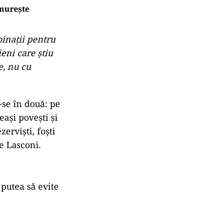
ămurește
binații pentru
ieni care știu
e, nu cu
-se în două: pe
eași povești și
zerviști, foști
ne Lasconi.
 putea să evite