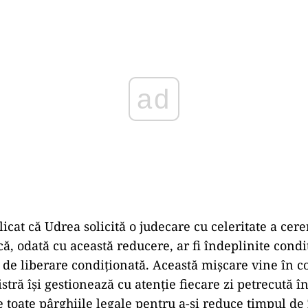
Play
icat că Udrea solicită o judecare cu celeritate a cerer
, odată cu această reducere, ar fi îndeplinite condi
i de liberare condiționată. Această mișcare vine în c
stră își gestionează cu atenție fiecare zi petrecută în
e toate pârghiile legale pentru a-și reduce timpul de