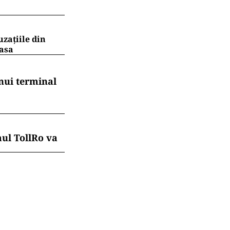
uzațiile din
masa
nui terminal
mul TollRo va