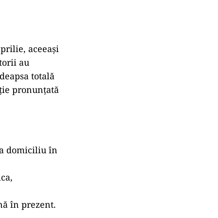
prilie, aceeași
torii au
deapsa totală
tiție pronunțată
la domiciliu în
ica,
nă în prezent.