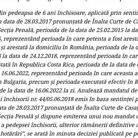
in pedeapsa de 6 ani închisoare, aplicată prin senti
n data de 28.03.2017 pronunţată de Înalta Curte de Ca
 Secţia Penală, perioada de la data de 25.02.2015 la da
, reprezentând perioada în care petenta a fost arest
şi arestată la domiciliu în România, perioada de la 
 la data de 24.12.2018, reprezentând perioada în car
stată în Republica Costa Rica, perioada de la data de
 16.06.2022, reprezentând perioada în care aceasta a
în Bulgaria, precum şi perioada executată efectiv în
 de la data de 16.06.2022 la zi. Anulează mandatul de
 închisorii nr. 44/05.06.2018 emis în baza sentinţei 
ta de 28.03.2017 pronunţată de Înalta Curte de Casaţ
– Secţia Penală şi dispune emiterea unui nou mandat 
a pedepsei închisorii, ulterior rămânerii definitive 
hotărâri”, se arată în minuta deciziei publicată pe p