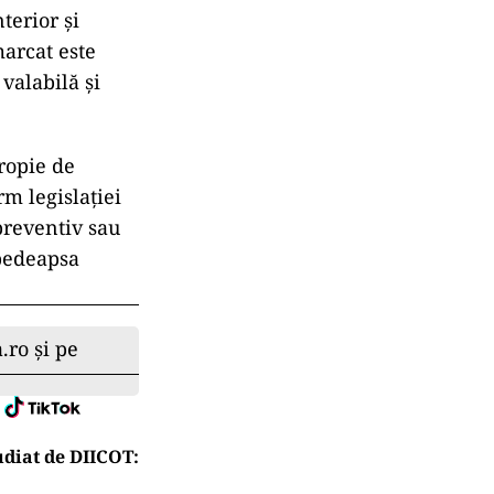
terior și
arcat este
valabilă și
propie de
rm legislației
 preventiv sau
 pedeapsa
.ro și pe
diat de DIICOT: