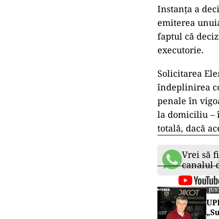
Instanța a dec
emiterea unuia
faptul că deci
executorie.
Solicitarea El
îndeplinirea c
penale în vigoa
la domiciliu –
totală, dacă a
Vrei să f
canalul
JUS
UPD
„Su