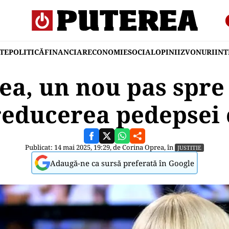
TE
POLITICĂ
FINANCIAR
ECONOMIE
SOCIAL
OPINII
ZVONURI
IN
ea, un nou pas spre 
reducerea pedepsei 
Publicat: 14 mai 2025, 19:29, de
Corina Oprea
, în
JUSTITIE
Adaugă-ne ca sursă preferată în Google