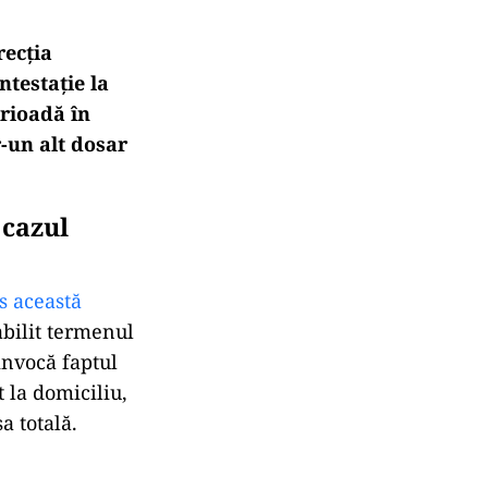
recția
ntestație la
erioadă în
tr-un alt dosar
 cazul
s această
abilit termenul
invocă faptul
t la domiciliu,
a totală.