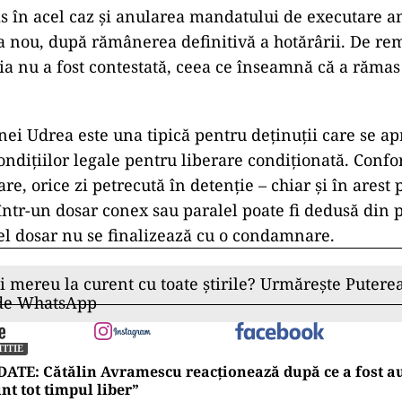
is în acel caz și anularea mandatului de executare an
 nou, după rămânerea definitivă a hotărârii. De rem
zia nu a fost contestată, ceea ce înseamnă că a rămas 
enei Udrea este una tipică pentru deținuții care se a
ondițiilor legale pentru liberare condiționată. Confo
re, orice zi petrecută în detenție – chiar și în arest
 într-un dosar conex sau paralel poate fi dedusă din
cel dosar nu se finalizează cu o condamnare.
ii mereu la curent cu toate știrile? Urmărește Puterea
 de WhatsApp
TITIE
ATE: Cătălin Avramescu reacționează după ce a fost au
nt tot timpul liber”