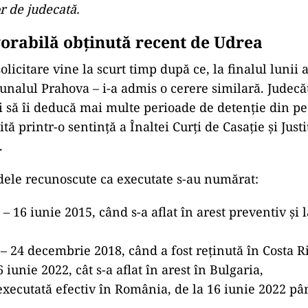
r de judecată.
vorabilă obținută recent de Udrea
licitare vine la scurt timp după ce, la finalul lunii a
bunalul Prahova – i-a admis o cerere similară. Judecă
i să îi deducă mai multe perioade de detenție din pe
lită printr-o sentință a Înaltei Curți de Casație și Jus
.
dele recunoscute ca executate s-au numărat:
 – 16 iunie 2015, când s-a aflat în arest preventiv și 
– 24 decembrie 2018, când a fost reținută în Costa R
6 iunie 2022, cât s-a aflat în arest în Bulgaria,
executată efectiv în România, de la 16 iunie 2022 pâ