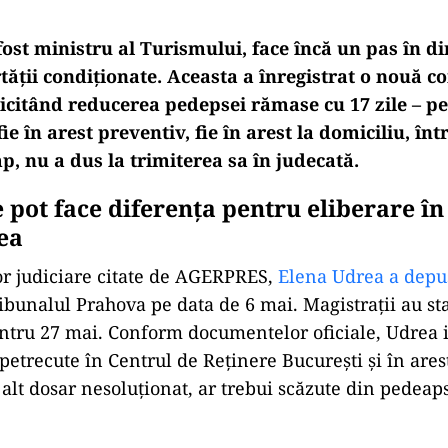
ost ministru al Turismului, face încă un pas în di
rtății condiționate. Aceasta a înregistrat o nouă co
licitând reducerea pedepsei rămase cu 17 zile – p
fie în arest preventiv, fie în arest la domiciliu, în
mp, nu a dus la trimiterea sa în judecată.
e pot face diferența pentru eliberare în
ea
lor judiciare citate de AGERPRES,
Elena Udrea a depu
ibunalul Prahova pe data de 6 mai. Magistrații au st
ntru 27 mai. Conform documentelor oficiale, Udrea 
 petrecute în Centrul de Reținere București și în ares
alt dosar nesoluționat, ar trebui scăzute din pedeaps