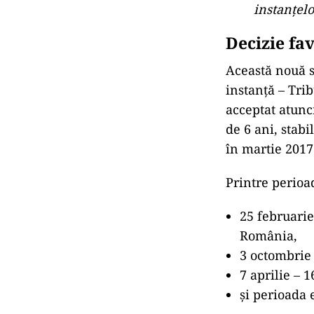
instanţelo
Decizie fa
Această nouă so
instanță – Tri
acceptat atunc
de 6 ani, stabi
în martie 2017
Printre perioa
25 februarie
România,
3 octombrie 
7 aprilie – 1
și perioada 