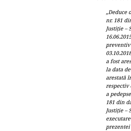
„Deduce d
nr. 181 di
Justiţie –
16.06.2015
preventiv 
03.10.2018
a fost are
la data de
arestată 
respectiv
a pedepsei
181 din da
Justiţie 
executare 
prezentei 