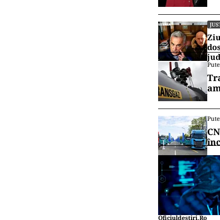
JUS
Ziu
dos
jud
Pute
Tr
am
Pute
CN
în
Oficiuldestiri.ro