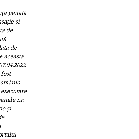
nţa penală
saţie şi
ta de
ată
data de
e aceasta
 07.04.2022
 fost
 România
 executare
penale nr.
ie şi
de
a
ortalul