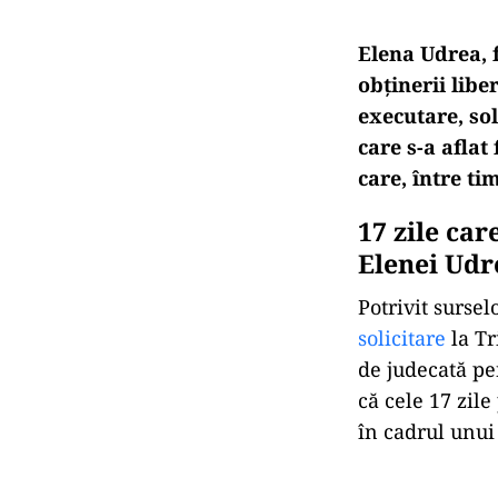
Elena Udrea, f
obținerii libe
executare, so
care s-a aflat 
care, între ti
17 zile car
Elenei Udr
Potrivit surse
solicitare
la Tr
de judecată pe
că cele 17 zile
în cadrul unui 