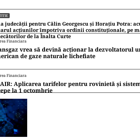
TITIE
a judecății pentru Călin Georgescu și Horațiu Potra: ac
arul acțiunilor împotriva ordinii constituționale, pe 
ecătorilor de la Înalta Curte
rea Financiara
ansgaz vrea să devină acționar la dezvoltatorul u
erican de gaze naturale lichefiate
rea Financiara
AIR: Aplicarea tarifelor pentru rovinietă și siste
cepe la 1 octombrie