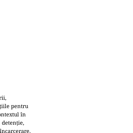
ii,
țiile pentru
ontextul în
 detenție,
 încarcerare.