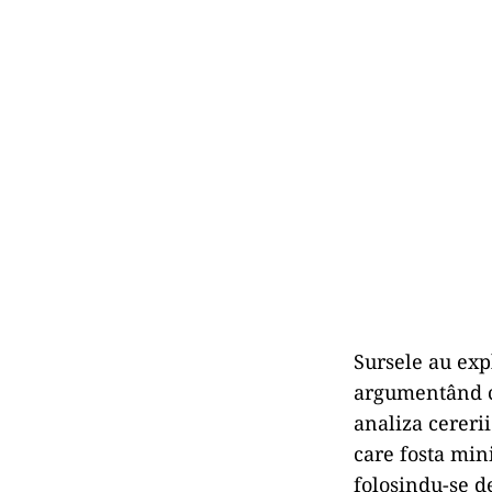
Sursele au expl
argumentând că
analiza cereri
care fosta mini
folosindu-se d