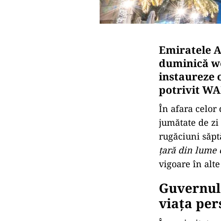
Emiratele A
duminică we
instaureze 
potrivit W
În afara celor
jumătate de zi
rugăciuni săp
ţară din lume 
vigoare în alt
Guvernul
viața per