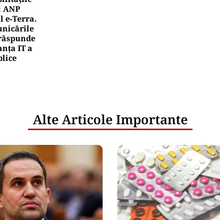
rile UE reconfigurează conceptul „Made in Europe
oduselor, nu al țărilor
rea Financiara
nicula pune presiune pe economia Europei și sc
mportamentul de consum
netice
litățile
: ANP
l e‑Terra.
nicările
e răspunde
nța IT a