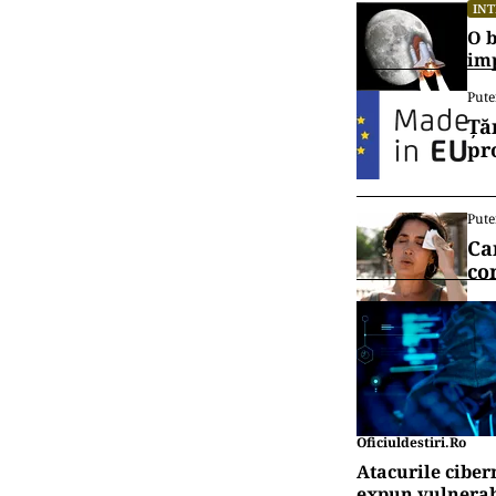
„Săptămâna de 
din ianuarie.
Vrei să f
canalul
IN
Al-
lu
IN
O b
im
Pute