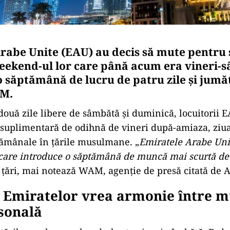
rabe Unite (EAU) au decis să mute pentru
ekend-ul lor care până acum era vineri-s
o săptămână de lucru de patru zile şi jumă
AM.
 două zile libere de sâmbătă şi duminică, locuitorii 
 suplimentară de odihnă de vineri după-amiaza, ziu
tămânale în ţările musulmane. „
Emiratele Arabe Uni
care introduce o săptămână de muncă mai scurtă de 
e ţări, mai notează WAM, agenție de presă citată de 
 Emiratelor vrea armonie între m
sonală