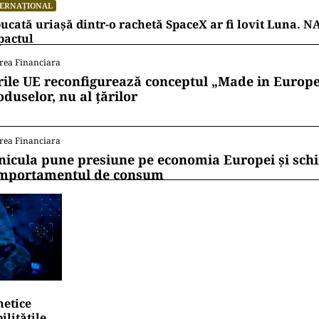
lucru naţională” va fi obligatorie pentru sectorul 
ii mereu la curent cu toate știrile? Urmărește Puterea
 de WhatsApp
TERNAȚIONAL
Aqsa, fitilul Ierusalimului: o luptă pentru câteva hecta
mea musulmană
TERNAȚIONAL
ucată uriașă dintr-o rachetă SpaceX ar fi lovit Luna. N
pactul
rea Financiara