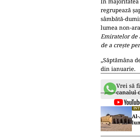
În majoritatea
regrupează şap
sâmbătă-duminic
lumea non-ara
Emiratelor de 
de a creşte pe