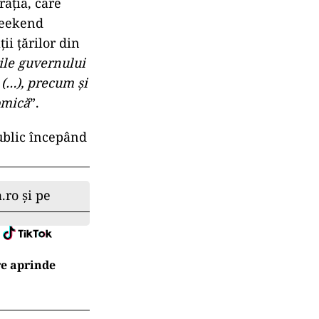
raţia, care
weekend
ii ţărilor din
ile guvernului
 (…), precum şi
omică
”.