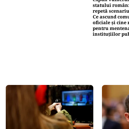
Ță
pr
Pute
Ca
co
Oficiuldestiri.ro
Atacurile ciber
expun vulnerabi
statului român
repetă scenariu
Ce ascund comu
oficiale și cin
pentru mentena