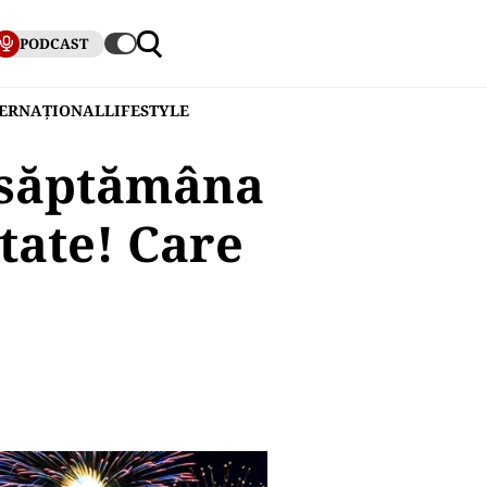
PODCAST
TERNAȚIONAL
LIFESTYLE
a săptămâna
tate! Care