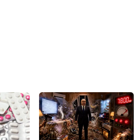
” în jurul
himbă