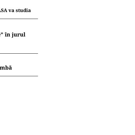
public începând
.ro și pe
re aprinde
ASA va studia