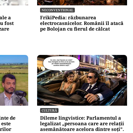
NECONVENTIONAL
ale a
FrikiPedia: răzbunarea
u fost
electrocasnicelor. Românii îl atacă
zare
pe Bolojan cu fierul de călcat