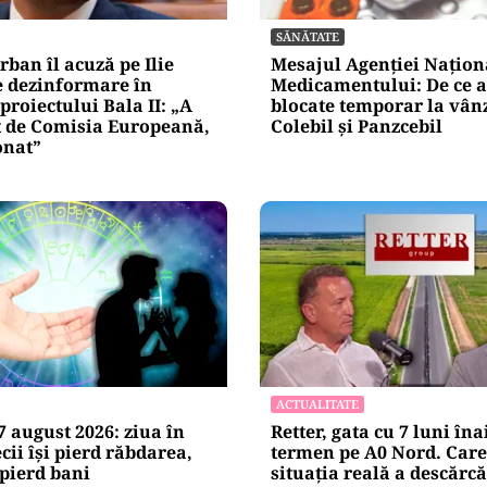
blice
Alte Articole Importante
SĂNĂTATE
rban îl acuză pe Ilie
Mesajul Agenției Națion
e dezinformare în
Medicamentului: De ce a
proiectului Bala II: „A
blocate temporar la vân