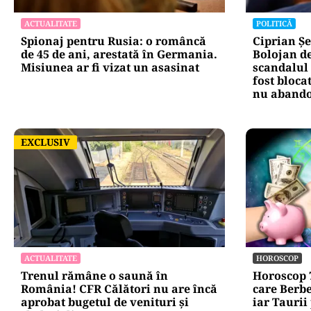
instituțiilor pu
ACTUALITATE
POLITICĂ
Spionaj pentru Rusia: o româncă
Ciprian Șe
de 45 de ani, arestată în Germania.
Bolojan d
Misiunea ar fi vizat un asasinat
scandalul 