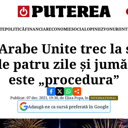
TE
POLITICĂ
FINANCIAR
ECONOMIE
SOCIAL
OPINII
ZVONURI
IN
Arabe Unite trec l
e patru zile şi jumă
este „procedura”
Publicat: 07 dec. 2021, 19:30, de
Eliza Popa
, în
INTERNAȚIONAL
Adaugă-ne ca sursă preferată în Google