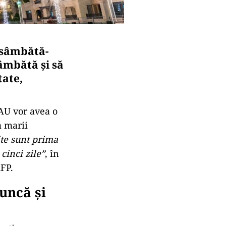
 sâmbătă-
âmbătă şi să
tate,
EAU vor avea o
a marii
te sunt prima
cinci zile”
, în
AFP.
uncă și