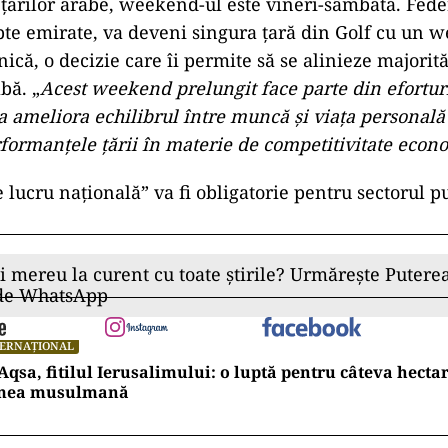
 ţărilor arabe, weekend-ul este vineri-sâmbătă. Fede
te emirate, va deveni singura ţară din Golf cu un 
ă, o decizie care îi permite să se alinieze majorităţ
bă. „
Acest weekend prelungit face parte din efortur
a ameliora echilibrul între muncă şi viaţa personală
rformanţele ţării în materie de competitivitate econ
ad