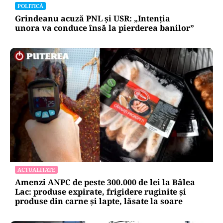
din România: „Am procedat corect față de țara
noastră”
POLITICĂ
Grindeanu acuză PNL și USR: „Intenția
unora va conduce însă la pierderea banilor”