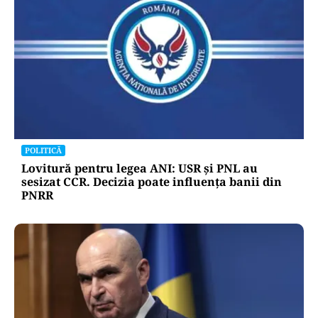
Nazare: Guvernul menține estimarea
de creștere economică de 0,1% în 2026
Oficiuldestiri.ro
Atacurile cibernetice expun
vulnerabilitățile statului român: ANP
repetă scenariul e‑Terra. Ce ascund
comunicările oficiale și cine răspunde
pentru mentenanța IT a instituțiilor
publice
Alte Articole Importante