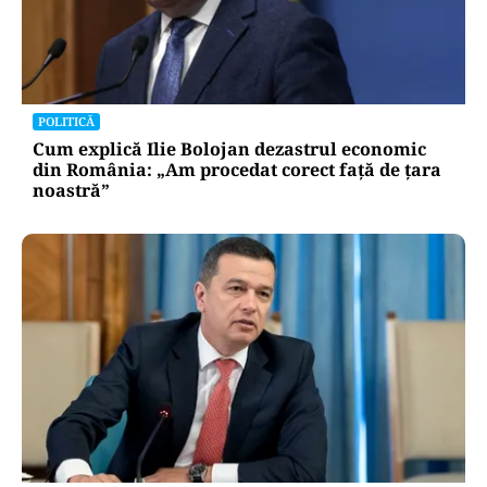
POLITICĂ
Lovitură pentru legea ANI: USR și PNL au
sesizat CCR. Decizia poate influența banii din
PNRR
POLITICĂ
Cum explică Ilie Bolojan dezastrul economic