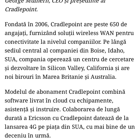
CEO al Ericsson.
„Am fost pionieri în furnizarea de rețele și
tehnologii celulare pentru clienții din zona de
business și din sectorul public, ajutându-i să
depășească limitele conectării prin rețele
tradiționale prin fir. Ericsson, lider în tehnologie
5G la nivel global, se potrivește perfect
profilului nostru și sunt foarte încântat că vom
continua să ne extindem împreună”, arată și
George Mulhern, CEO și președinte al
Cradlepoint.
Fondată în 2006, Cradlepoint are peste 650 de
angajați, furnizând soluții wireless WAN pentru
conectivitate la nivelul companiilor. Pe lângă