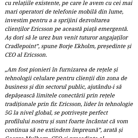
„Achizițiile pentru extinderea portofoliului sunt
o parte integrantă a strategiei noastre
comunicate anterior. Achiziția Cradlepoint
completează oferta noastră existentă și este
esențială pentru strategia noastră de a ajuta
clienții să crească valoarea investițiilor lor în
rețeaua 5G. Ericsson se bazează pe o poziție
unică, oferită de Cradlepoint în calitate de lider
pe piața Wireless Edge și wireless WAN.
Îmbinând accesul nostru pe piață, la scară largă,
cu relațiile existente, pe care le avem cu cei mai
mari operatori de telefonie mobilă din lume,
investim pentru a a sprijini dezvoltarea
clienților Ericsson pe această piață emergentă.
Aș dori să le urez bun venit tuturor angajaților
Cradlepoint”, spune Borje Ekholm, președinte și