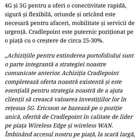
operaționale ale Ericsson să fie afectate negativ
cu aproximativ 1% în 2021 și 2022 – jumătate
din cauza amortizării activelor provenite în
urma achiziției. Cradlepoint urmează să
contribuie la fluxul de numerar operațional
începând cu 2022. Obiectivele financiare ale
grupului Ericsson pentru anul 2022 rămân
neschimbate.
Soluțiile Edge wireless WAN
Soluțiile Edge wireless WAN se conectează prin
4G și 5G pentru a oferi o conectivitate rapidă,
sigură și flexibilă, oriunde și oricând este
necesară pentru afaceri, mobilitate și servicii de
urgență. Cradlepoint este puternic poziționat pe
o piață cu o creștere de circa 25-30%.