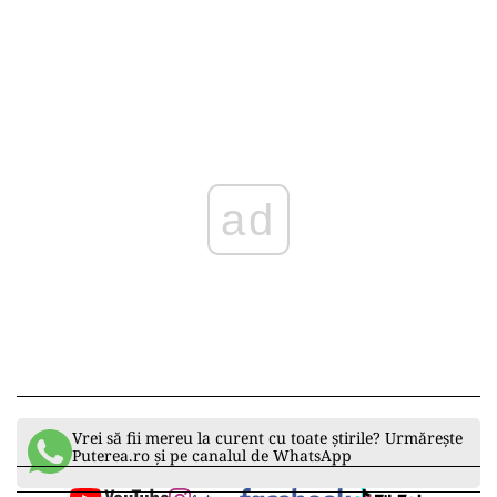
sediul central al companiei din Boise, Idaho,
SUA, compania operează un centru de cercetare
și dezvoltare în Silicon Valley, California și are
noi birouri în Marea Britanie și Australia.
Modelul de abonament Cradlepoint combină
software livrat în cloud cu echipamente,
asistență și instruire. Colaborarea de lungă
durată a Ericsson cu Cradlepoint datează de la
lansarea 4G pe piața din SUA, cu mai bine de un
deceniu în urmă.