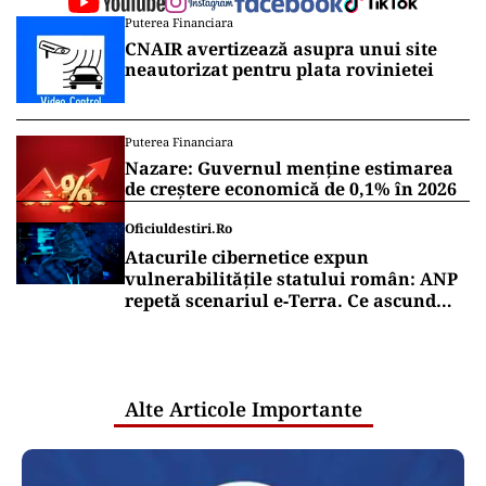
ad
Vrei să fii mereu la curent cu toate știrile? Urmărește
Puterea.ro și pe canalul de WhatsApp
Puterea Financiara
CNAIR avertizează asupra unui site
neautorizat pentru plata rovinietei
Puterea Financiara