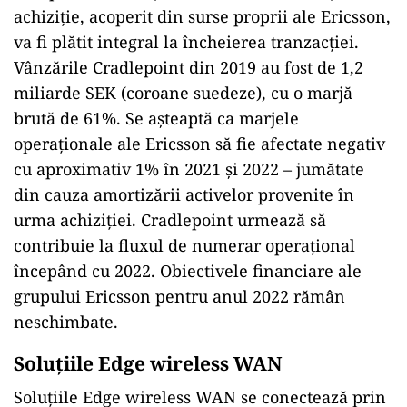
continua să își desfășoare activitatea sub
brandul său existent. Va face parte din divizia
Ericsson Business Area Technologies & New
Businesses. Angajații Cradlepoint vor rămâne în
cadrul companiei, al cărei sediu se află în Boise,
capitala statului Idaho (SUA).
Prețul de achiziție se ridică la 1,1 miliarde
dolari, tranzacția urmând să se încheie înainte
de sfârșitul trimestrului IV 2020, sub rezerva
îndeplinirii condițiilor de încheiere. Prețul de
achiziție, acoperit din surse proprii ale Ericsson,
va fi plătit integral la încheierea tranzacției.
Vânzările Cradlepoint din 2019 au fost de 1,2
miliarde SEK (coroane suedeze), cu o marjă
brută de 61%. Se așteaptă ca marjele