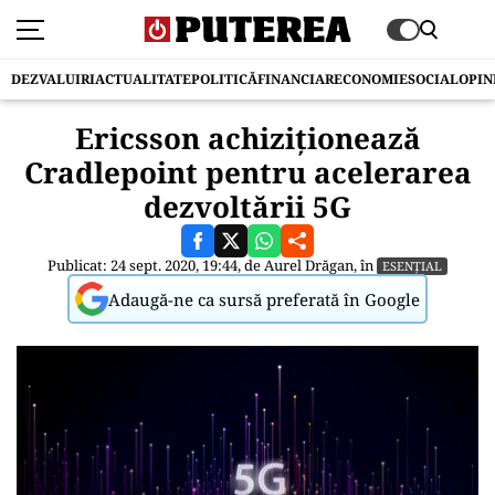
DEZVALUIRI
ACTUALITATE
POLITICĂ
FINANCIAR
ECONOMIE
SOCIAL
OPIN
Ericsson achiziționează
Cradlepoint pentru acelerarea
dezvoltării 5G
Publicat: 24 sept. 2020, 19:44, de
Aurel Drăgan
, în
ESENȚIAL
Adaugă-ne ca sursă preferată în Google