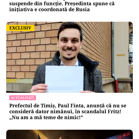
suspende din funcție. Președinta spune că
inițiativa e coordonată de Rusia
EXCLUSIV
EXCLUSIV
ACTUALITATE
Prefectul de Timiș, Paul Finta, anunță că nu se
consideră dator nimănui, în scandalul Fritz!
„Nu am a mă teme de nimic!”