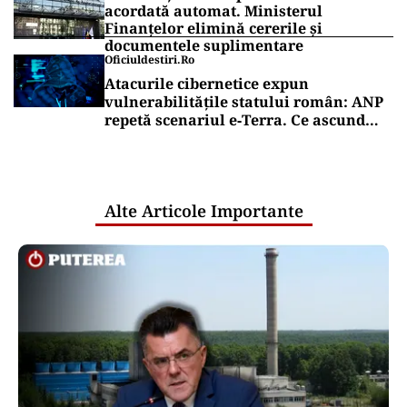
acordată automat. Ministerul
Finanțelor elimină cererile și
documentele suplimentare
Oficiuldestiri.ro
Atacurile cibernetice expun
vulnerabilitățile statului român: ANP
repetă scenariul e‑Terra. Ce ascund
comunicările oficiale și cine răspunde
pentru mentenanța IT a instituțiilor
publice
Alte Articole Importante