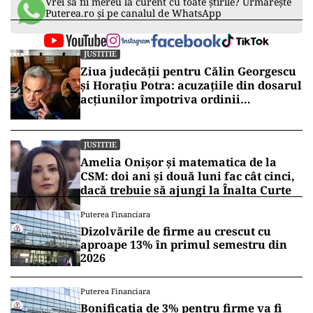
Vrei să fii mereu la curent cu toate știrile? Urmărește
Puterea.ro și pe canalul de WhatsApp
JUSTITIE
Ziua judecății pentru Călin Georgescu
și Horațiu Potra: acuzațiile din dosarul
acțiunilor împotriva ordinii
constituționale, pe masa judecătorilor
de la Înalta Curte
JUSTITIE
Amelia Onișor și matematica de la
CSM: doi ani și două luni fac cât cinci,
dacă trebuie să ajungi la Înalta Curte
Puterea Financiara
Dizolvările de firme au crescut cu
aproape 13% în primul semestru din
2026
Puterea Financiara
Bonificația de 3% pentru firme va fi