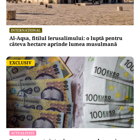
INTERNAȚIONAL
Al-Aqsa, fitilul Ierusalimului: o luptă pentru
câteva hectare aprinde lumea musulmană
EXCLUSIV
EXCLUSIV
ACTUALITATE