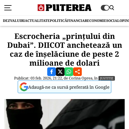
DEZVALUIRI
ACTUALITATE
POLITICĂ
FINANCIAR
ECONOMIE
SOCIAL
OPIN
Escrocheria „prințului din
Dubai”. DIICOT anchetează un
caz de înșelăciune de peste 2
milioane de dolari
Publicat: 03 feb. 2026, 21:22, de
Corina Oprea
, în
JUSTITIE
Adaugă-ne ca sursă preferată în Google