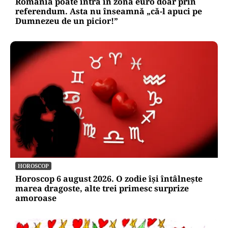
România poate intra în zona euro doar prin
referendum. Asta nu înseamnă „că-l apuci pe
Dumnezeu de un picior!”
HOROSCOP
Horoscop 6 august 2026. O zodie își întâlnește
marea dragoste, alte trei primesc surprize
amoroase