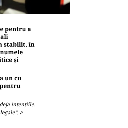
e pentru a
ali
 stabilit, în
, numele
tice și
a un cu
i pentru
deja intențiile.
legale”, a