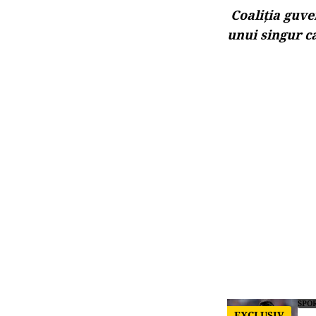
Coaliția guve
unui singur c
SPO
EXCLUSIV