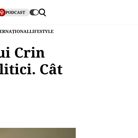
PODCAST
TERNAȚIONAL
LIFESTYLE
ui Crin
itici. Cât