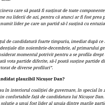
cineva care să poată fi susținut de toate componente
ume nu liderii de azi, pentru că atunci ar fi fost prea 
umit lider pe care un partid să-l susțină cu entuzias
țul de candidatură foarte timpuriu, imediat după ce 
idențiale din noiembrie-decembrie, al primarului g
nsiderat momentul potrivit pentru a se profila drept
ată vota partide diferite, să-l poată susține partide dif
torat de diverse profiluri”.
ndidat plauzibil Nicușor Dan?
au în interiorul coaliției de guvernare, în special în
țin confortabile față de candidatura lui Nicușor Dan. 
soluție a unui fost lider al unuia dintre marile parti