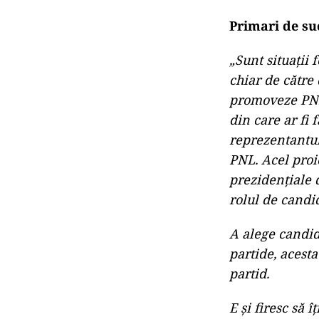
Primari de su
„Sunt situații 
chiar de către
promoveze PNL, 
din care ar fi
reprezentantul
PNL. Acel proi
prezidențiale 
rolul de candi
A alege candid
partide, acest
partid.
E și firesc să 