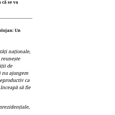
 că se va
olojan: Un
ăți naționale,
 reunește
ții de
 să nu ajungem
 neproductiv ca
înceapă să fie
prezidențiale,