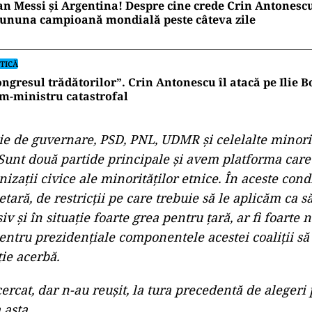
an Messi și Argentina! Despre cine crede Crin Antonescu
cununa campioană mondială peste câteva zile
TICĂ
ngresul trădătorilor”. Crin Antonescu îl atacă pe Ilie B
m-ministru catastrofal
ie de guvernare, PSD, PNL, UDMR și celelalte minorit
Sunt două partide principale și avem platforma care
nizații civice ale minorităților etnice. În aceste condi
etară, de restricții pe care trebuie să le aplicăm ca
siv și în situație foarte grea pentru țară, ar fi foarte
ntru prezidențiale componentele acestei coaliții să 
ție acerbă.
ercat, dar n-au reușit, la tura precedentă de alegeri 
 asta.