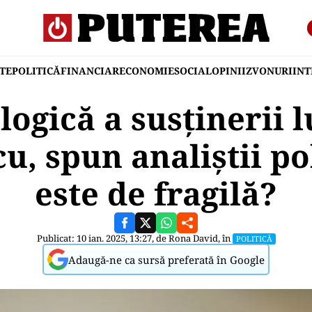
TE
POLITICĂ
FINANCIAR
ECONOMIE
SOCIAL
OPINII
ZVONURI
IN
 logică a susținerii l
, spun analiștii pol
este de fragilă?
Publicat: 10 ian. 2025, 13:27, de
Rona David
, în
POLITICĂ
Adaugă-ne ca sursă preferată în Google