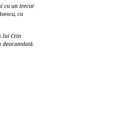
și cu un trecut
ăsescu, cu
a
lui Crin
in deocamdată.