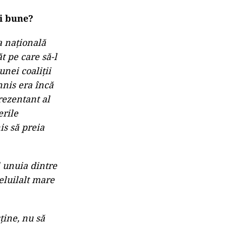
ai bune?
ca națională
t pe care să-l
unei coaliții
nnis era încă
rezentant al
erile
is să preia
 unuia dintre
eluilalt mare
sține, nu să