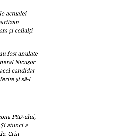
le actualei
partizan
m și ceilalți
au fost anulate
eneral Nicușor
 acel candidat
erite și să-l
 zona PSD-ului,
Și atunci a
de, Crin