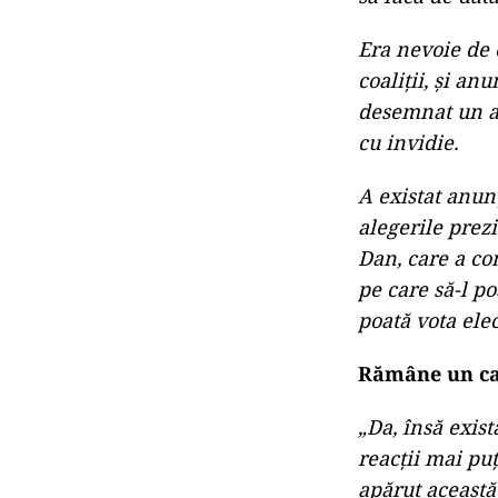
Era nevoie de 
coaliții, și an
desemnat un an
cu invidie.
A existat anun
alegerile prez
Dan, care a co
pe care să-l po
poată vota elec
Rămâne un ca
„Da, însă exist
reacții mai pu
apărut această 