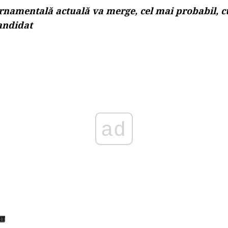
rnamentală actuală va merge, cel mai probabil, c
andidat
Play
RT