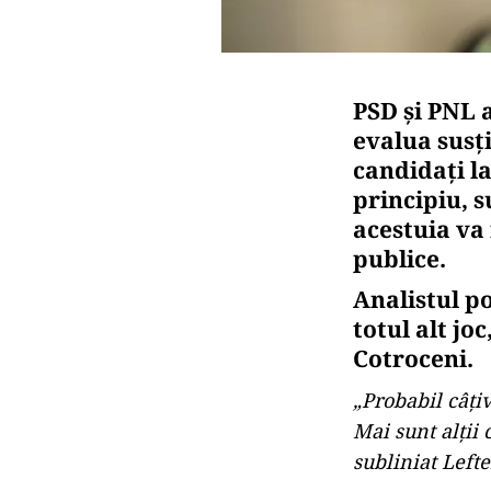
PSD și PNL 
evalua susț
candidați la
principiu, 
acestuia va 
publice.
Analistul p
totul alt jo
Cotroceni.
„Probabil câțiv
Mai sunt alții 
subliniat Lefte