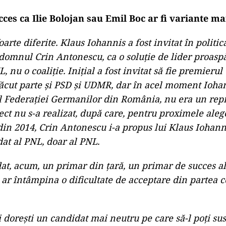
cces ca Ilie Bolojan sau Emil Boc ar fi variante m
foarte diferite. Klaus Iohannis a fost invitat în politi
 domnul Crin Antonescu, ca o soluție de lider proaspă
nu o coaliție. Inițial a fost invitat să fie premierul 
 făcut parte și PSD și UDMR, dar în acel moment Ioha
 Federației Germanilor din România, nu era un rep
ect nu s-a realizat, după care, pentru proximele aleg
din 2014, Crin Antonescu i-a propus lui Klaus Iohann
dat al PNL, doar al PNL.
at, acum, un primar din țară, un primar de succes al
a ar întâmpina o dificultate de acceptare din partea c
îți dorești un candidat mai neutru pe care să-l poți su