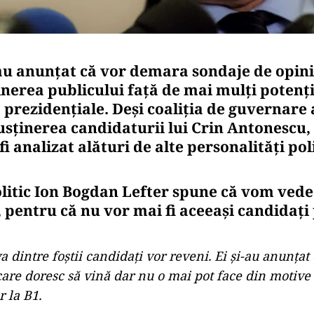
au anunțat că vor demara sondaje de opini
inerea publicului față de mai mulți potenți
 prezidențiale. Deși coaliția de guvernare a
susținerea candidaturii lui Crin Antonescu
fi analizat alături de alte personalități poli
olitic Ion Bogdan Lefter spune că vom vede
c, pentru că nu vor mai fi aceeași candidaț
a dintre foștii candidați vor reveni. Ei și-au anunțat 
care doresc să vină dar nu o mai pot face din motive 
r la B1.