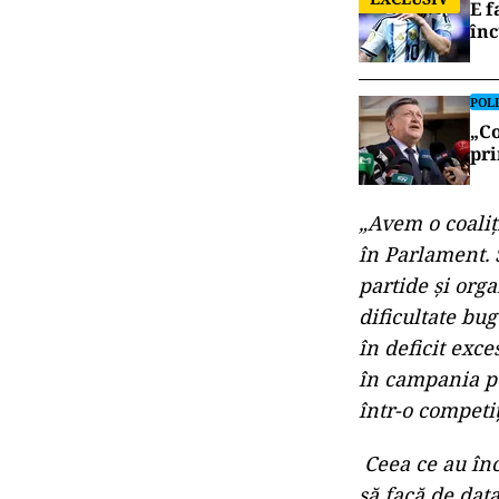
E f
în
POLI
„Co
pri
„Avem o coaliț
în Parlament. 
partide și orga
dificultate bug
în deficit exce
în campania pe
într-o competi
Ceea ce au înc
să facă de data