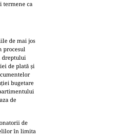
şi termene ca
iile de mai jos
n procesul
a dreptului
ei de plată şi
documentelor
uţiei bugetare
partimentului
faza de
donatorii de
lilor în limita