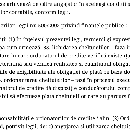
 se arhivează de către angajator în aceleaşi condiţii 
elor contabile, conform legii.
erilor Legii nr. 500/2002 privind finanţele publice :
niţii (1) În înţelesul prezentei legi, termenii şi expres
pă cum urmează: 33. lichidarea cheltuielilor – fază î
tare în care ordonatorul de credite verifică existenţ
etermină sau verifică realitatea şi cuantumul obligaţi
iile de exigibilitate ale obligaţiei de plată pe baza 
34. ordonanţarea cheltuielilor – fază în procesul exec
natorul de credite dă dispoziţie conducătorului com
bil să efectueze plata cheltuielilor care au parcurs 
ponsabilităţile ordonatorilor de credite / alin. (2) Or
, potrivit legii, de: c) angajarea şi utilizarea cheltuie