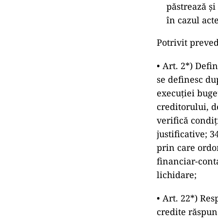
păstrează şi
în cazul act
Potrivit preved
• Art. 2*) Defi
se definesc du
execuţiei buge
creditorului, d
verifică condiţ
justificative; 
prin care ordo
financiar-conta
lichidare;
• Art. 22*) Res
credite răspund