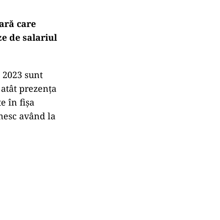
lară care
e de salariul
i 2023 sunt
 atât prezența
e în fișa
cmesc având la