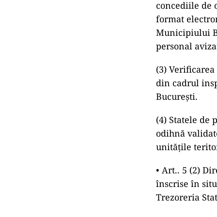
concediile de 
format electro
Municipiului B
personal aviza
(3) Verificarea
din cadrul ins
Bucureşti.
(4) Statele de 
odihnă validat
unităţile terit
• Art.. 5 (2) D
înscrise în sit
Trezoreria Sta