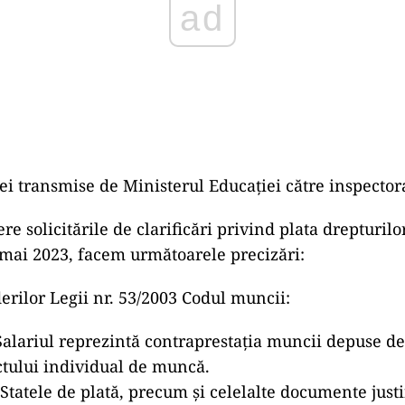
rei transmise de Ministerul Educației către inspectora
e solicitările de clarificări privind plata drepturilo
 mai 2023, facem următoarele precizări:
derilor Legii nr. 53/2003 Codul muncii:
 Salariul reprezintă contraprestaţia muncii depuse de 
ctului individual de muncă.
) Statele de plată, precum şi celelalte documente justi