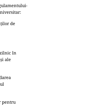
egulamentului-
niversitar:
ilor de
zilnic în
şi ale
idarea
ul
or pentru