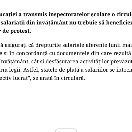
cației a transmis inspectoratelor școlare o circu
salariații din învățământ nu trebuie să beneficiez
r de protest.
ă asigurați că drepturile salariale aferente lunii ma
te și în concordanță cu documentele din care rezultă
învățământ, cât și desfășurarea activităților prevăzut
rm legii. Astfel, statele de plată a salariilor se înto
ctiv lucrat”, se arată în circulară.
Play