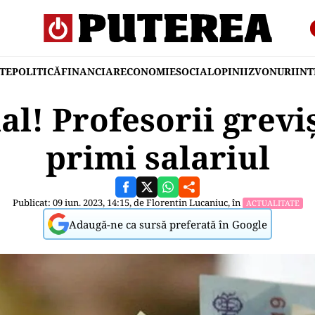
TE
POLITICĂ
FINANCIAR
ECONOMIE
SOCIAL
OPINII
ZVONURI
IN
ial! Profesorii grevi
primi salariul
Publicat: 09 iun. 2023, 14:15, de
Florentin Lucaniuc
, în
ACTUALITATE
Adaugă-ne ca sursă preferată în Google