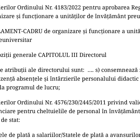
derilor Ordinului Nr. 4183/2022 pentru aprobarea R
izare şi funcţionare a unităţilor de învăţământ preu
ENT-CADRU de organizare şi funcţionare a unităţ
euniversitar
ziţii generale CAPITOLUL III Directorul
lte atribuţii ale directorului sunt: …. s) consemnează 
enţă absenţele şi întârzierile personalului didactic 
 la programul de lucru;
derilor Ordinului Nr. 4576/230/2445/2011 privind val
anciare pentru cheltuielile de personal în învăţământ
de stat:
atele de plată a salariilor/Statele de plată a avansuril