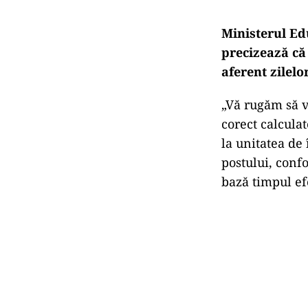
Ministerul Edu
precizează că 
aferent zilelo
„Vă rugăm să v
corect calcula
la unitatea de 
postului, confo
bază timpul efe