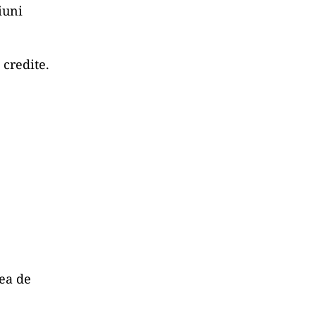
iuni
 credite.
tea de