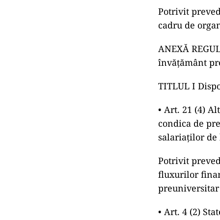
Potrivit preve
cadru de organ
ANEXĂ REGULAM
învăţământ pr
TITLUL I Dispo
• Art. 21 (4) A
condica de prez
salariaţilor de
Potrivit preve
fluxurilor fin
preuniversitar 
• Art. 4 (2) St