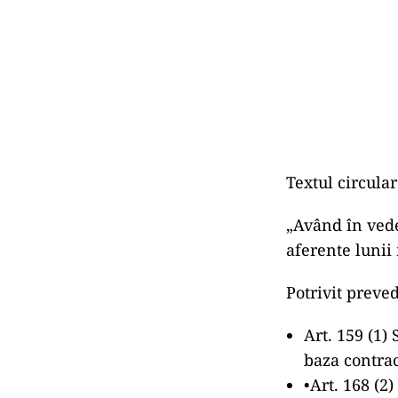
Textul circula
„Având în veder
aferente lunii
Potrivit preve
Art. 159 (1)
baza contra
•Art. 168 (2