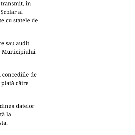
 transmit, în
 Şcolar al
e cu statele de
re sau audit
l Municipiului
u concediile de
 plată către
udinea datelor
tă la
sta.