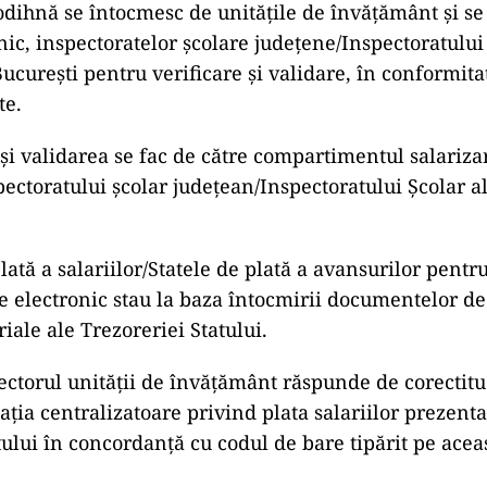
odihnă se întocmesc de unităţile de învăţământ şi se
nic, inspectoratelor şcolare judeţene/Inspectoratului
ucureşti pentru verificare şi validare, în conformitat
te.
 şi validarea se fac de către compartimentul salariza
pectoratului şcolar judeţean/Inspectoratului Şcolar a
plată a salariilor/Statele de plată a avansurilor pentr
e electronic stau la baza întocmirii documentelor de
oriale ale Trezoreriei Statului.
irectorul unităţii de învăţământ răspunde de corectit
uaţia centralizatoare privind plata salariilor prezenta
tului în concordanţă cu codul de bare tipărit pe acea