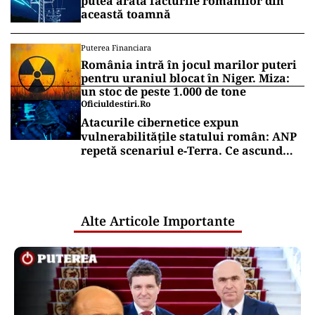
putea arăta facturile românilor din
această toamnă
Puterea Financiara
România intră în jocul marilor puteri
pentru uraniul blocat în Niger. Miza:
un stoc de peste 1.000 de tone
Oficiuldestiri.ro
Atacurile cibernetice expun
vulnerabilitățile statului român: ANP
repetă scenariul e‑Terra. Ce ascund
comunicările oficiale și cine răspunde
pentru mentenanța IT a instituțiilor
publice
Alte Articole Importante