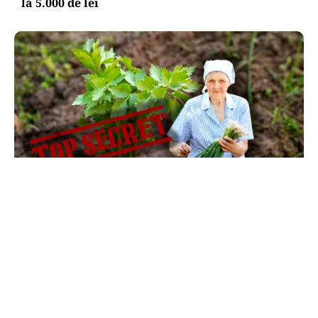
la 5.000 de lei
LIFESTYLE
Ce se pune la rădăcina leușteanului ca să
crească de doi metri. Calendarul care îți
dublează recolta de frunze
TOS
Politica Cookies
Protecția Datelor Personale