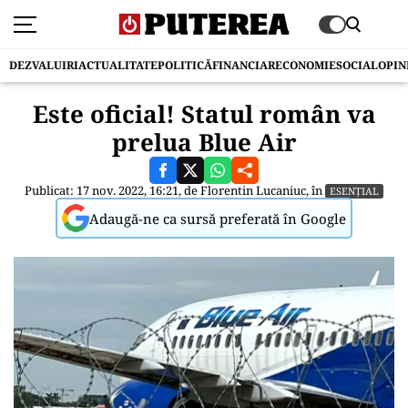
DEZVALUIRI
ACTUALITATE
POLITICĂ
FINANCIAR
ECONOMIE
SOCIAL
OPIN
Este oficial! Statul român va
prelua Blue Air
Publicat: 17 nov. 2022, 16:21, de
Florentin Lucaniuc
, în
ESENȚIAL
Adaugă-ne ca sursă preferată în Google