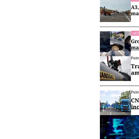
A3,
mai
ACT
Gro
maș
Pute
Tr
am
Pute
CN
în