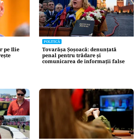
POLITICĂ
r pe Ilie
Tovarășa Șoșoacă: denunțată
rește
penal pentru trădare și
comunicarea de informații false