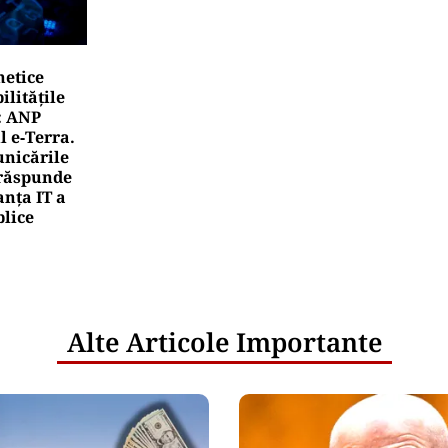
netice
litățile
: ANP
l e‑Terra.
nicările
e răspunde
nța IT a
blice
Alte Articole Importante