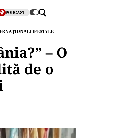
PODCAST
TERNAȚIONAL
LIFESTYLE
ânia?” – O
ită de o
i