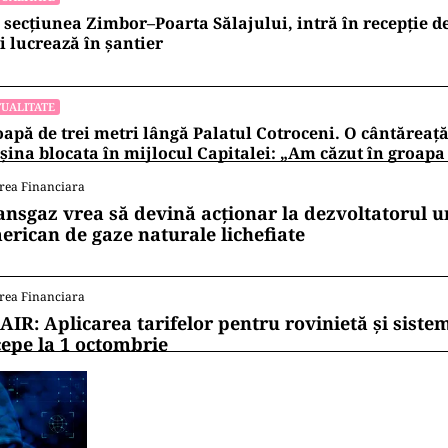
 secțiunea Zimbor–Poarta Sălajului, intră în recepție de
 lucrează în șantier
UALITATE
apă de trei metri lângă Palatul Cotroceni. O cântăreaț
ina blocata în mijlocul Capitalei: „Am căzut în groapa
rea Financiara
ansgaz vrea să devină acționar la dezvoltatorul u
erican de gaze naturale lichefiate
rea Financiara
AIR: Aplicarea tarifelor pentru rovinietă și siste
cepe la 1 octombrie