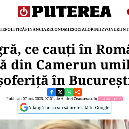
TE
POLITICĂ
FINANCIAR
ECONOMIE
SOCIAL
OPINII
ZVONURI
IN
gră, ce cauți în Rom
ă din Camerun umil
șoferiță în Bucureșt
Publicat: 07 oct. 2025, 07:01, de
Andrei Ceausescu
, în
ACTUALITATE
Adaugă-ne ca sursă preferată în Google