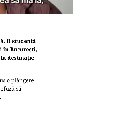
lă. O studentă
 în București,
 la destinație
pus o plângere
refuză să
.