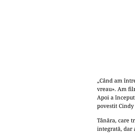
„Când am între
vreau». Am fil
Apoi a început
povestit Cind
Tânăra, care t
integrată, dar 