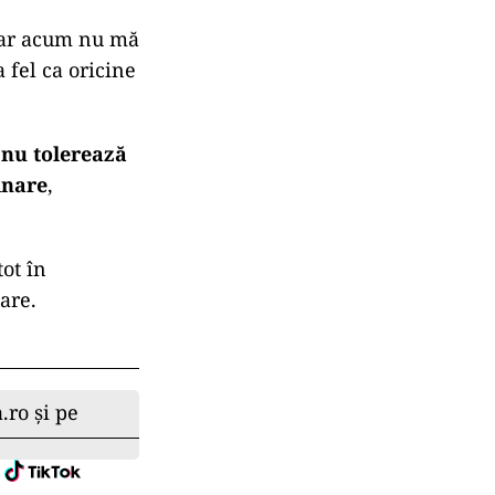
Dar acum nu mă
 fel ca oricine
ă
nu tolerează
inare
,
tot în
oare.
.ro și pe