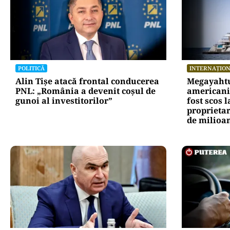
POLITICĂ
INTERNAȚIO
Alin Tișe atacă frontal conducerea
Megayahtu
PNL: „România a devenit coșul de
americani 
gunoi al investitorilor”
fost scos 
proprietar
de milioan