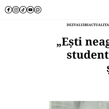
DEZVALUIRI
ACTUALITA
„Ești nea
student