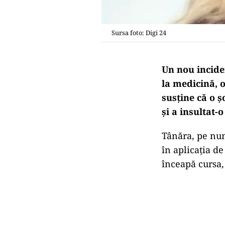
Sursa foto: Digi 24
Un nou incide
la medicină, o
susține că o ș
și a insultat-o
Tânăra, pe n
în aplicația de
înceapă cursa, 