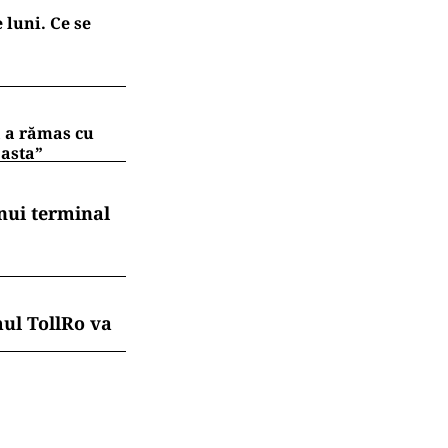
 luni. Ce se
ă a rămas cu
 asta”
nui terminal
mul TollRo va