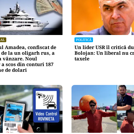
NAL
POLITICĂ
l Amadea, confiscat de
Un lider USR îl critică du
de la un oligarh rus, a
Bolojan: Un liberal nu c
la vânzare. Noul
taxele
 a scos din conturi 187
e de dolari