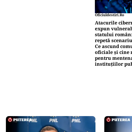
Oficiuldestiri.ro
Atacurile ciber
expun vulnerabi
statului român
repetă scenariu
Ce ascund comu
oficiale și cin
pentru mentena
instituțiilor pu