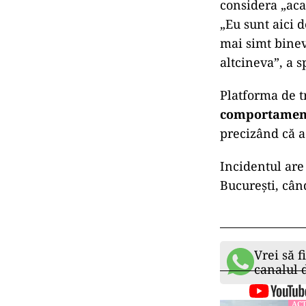
considera „aca
„Eu sunt aici
mai simt bineve
altcineva”, a s
Platforma de t
comportamente
precizând că a 
Incidentul are 
București, când
Vrei să f
canalul
ACT