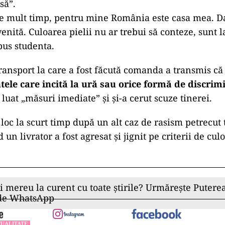
să”.
 de mult timp, pentru mine România este casa mea. 
nită. Culoarea pielii nu ar trebui să conteze, sunt la
pus studenta.
ransport la care a fost făcută comanda a transmis c
le care incită la ură sau orice formă de discrim
luat „măsuri imediate” și și-a cerut scuze tinerei.
loc la scurt timp după un alt caz de rasism petrecut 
 un livrator a fost agresat și jignit pe criterii de cul
ii mereu la curent cu toate știrile? Urmărește Puterea
 de WhatsApp
UALITATE