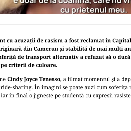
nt cu acuzații de rasism a fost reclamat în Capita
riginară din Camerun și stabilită de mai mulți ani
oferiță de transport alternativ a refuzat să o ducă
 pe criterii de culoare.
ume
Cindy Joyce Tenesso
, a filmat momentul și a de
 ride-sharing. În imagini se poate auzi cum șoferița 
iar în final o jignește pe studentă cu expresii rasiste
Play