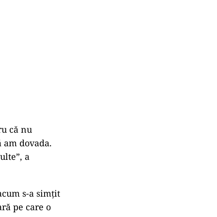
ru că nu
să am dovada.
ulte”, a
acum s-a simțit
ară pe care o