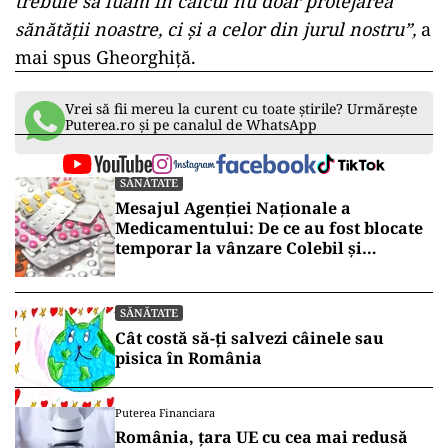
trebuie să luăm în calcul nu doar protejarea
sănătății noastre, ci și a celor din jurul nostru”,
a
mai spus Gheorghiță.
Vrei să fii mereu la curent cu toate știrile? Urmărește
Puterea.ro și pe canalul de WhatsApp
SĂNĂTATE
Mesajul Agenției Naționale a
Medicamentului: De ce au fost blocate
temporar la vânzare Colebil și
Panzcebil
SĂNĂTATE
Cât costă să-ți salvezi câinele sau
pisica în România
Puterea Financiara
România, țara UE cu cea mai redusă