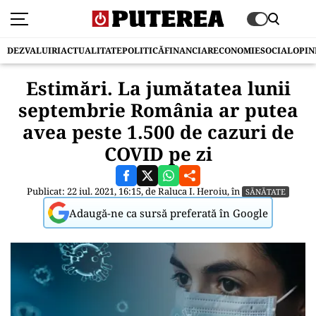
DEZVALUIRI
ACTUALITATE
POLITICĂ
FINANCIAR
ECONOMIE
SOCIAL
OPIN
Estimări. La jumătatea lunii
septembrie România ar putea
avea peste 1.500 de cazuri de
COVID pe zi
Publicat: 22 iul. 2021, 16:15, de
Raluca I. Heroiu
, în
SĂNĂTATE
Adaugă-ne ca sursă preferată în Google