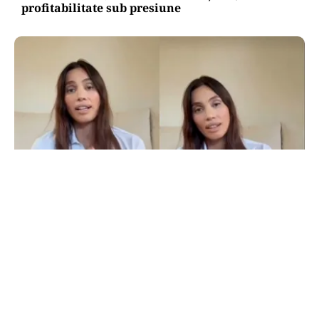
profitabilitate sub presiune
LIFESTYLE
Alina Pușcău, ajunge pe masa de operație:
„UCLA încearcă să-mi salveze viața”
TOS
Politica Cookies
Protecția Datelor Personale
Despre Noi
Publicitate
Echipa