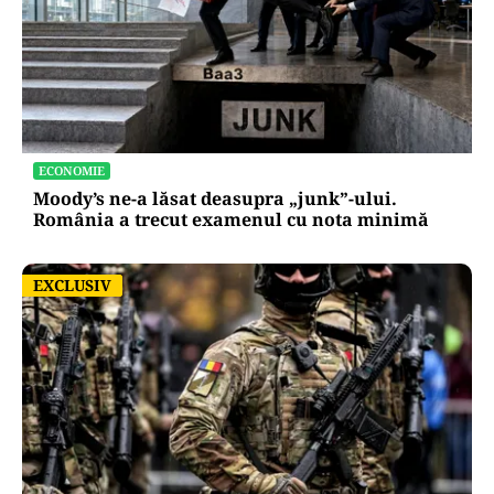
ECONOMIE
Moody’s ne-a lăsat deasupra „junk”-ului.
România a trecut examenul cu nota minimă
EXCLUSIV
EXCLUSIV