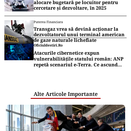
alocare bugetară pe locuitor pentru
cercetare și dezvoltare, în 2025
Puterea Financiara
Transgaz vrea să devină acționar la
dezvoltatorul unui terminal american
de gaze naturale lichefiate
Oficiuldestiri.ro
Atacurile cibernetice expun
vulnerabilitățile statului român: ANP
repetă scenariul e‑Terra. Ce ascund
comunicările oficiale și cine răspunde
pentru mentenanța IT a instituțiilor
publice
Alte Articole Importante