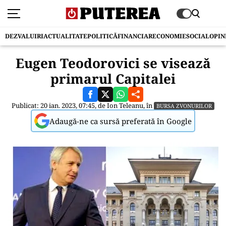
DEZVALUIRI
ACTUALITATE
POLITICĂ
FINANCIAR
ECONOMIE
SOCIAL
OPIN
Eugen Teodorovici se visează
primarul Capitalei
Publicat: 20 ian. 2023, 07:45, de
Ion Teleanu
, în
BURSA ZVONURILOR
Adaugă-ne ca sursă preferată în Google