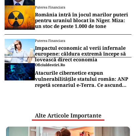
scandalului prost ambalat
Puterea Financiara
România intră în jocul marilor puteri
pentru uraniul blocat în Niger. Miza:
un stoc de peste 1.000 de tone
Puterea Financiara
Impactul economic al verii infernale
europene: căldura extremă începe să
lovească direct economia
Oficiuldestiri.ro
Atacurile cibernetice expun
vulnerabilitățile statului român: ANP
repetă scenariul e‑Terra. Ce ascund
comunicările oficiale și cine răspunde
pentru mentenanța IT a instituțiilor
publice
Alte Articole Importante