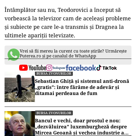
Întâmplător sau nu, Teodorovici a început să
vorbească la televizor cam de aceleași probleme
și subiecte pe care le-a transmis și Dragnea la
ultimele apariții televizate.
Vrei să fii mereu la curent cu toate știrile? Urmărește
Puterea.ro și pe canalul de WhatsApp
BURSA ZVONURILOR
Sebastian Ghiță și sistemul anti-dronă
„gratis”: între fărâme de adevăr și
ditamai perdeaua de fum
BURSA ZVONURILOR
Bancul e vechi, doar prostul e nou:
„dezvăluirea” luxemburgheză despre
Mircea Geoană și vechea industrie a