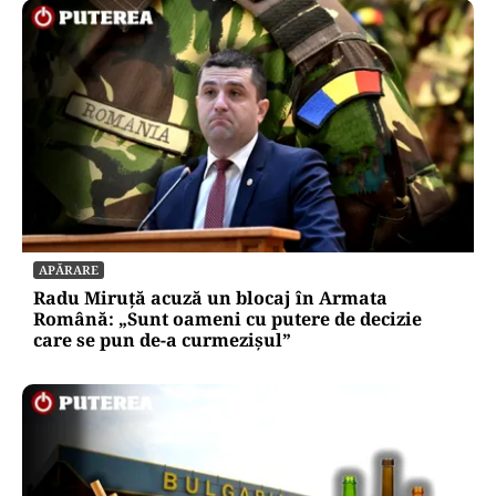
APĂRARE
Radu Miruță acuză un blocaj în Armata
Română: „Sunt oameni cu putere de decizie
care se pun de-a curmezișul”