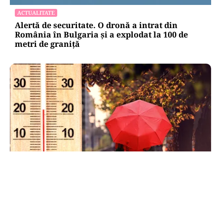
ACTUALITATE
Alertă de securitate. O dronă a intrat din
România în Bulgaria şi a explodat la 100 de
metri de graniţă
METEO
Când scad temperaturile în București sub 25 de
grade. Ce arată prognoza pentru septembrie
2026