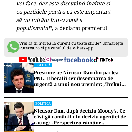
voi face, dar asta discutând înainte și
cu partidele pentru că este important
să nu intrăm într-o zonă a
populismului
”, a declarat premierul.
Vrei să fii mereu la curent cu toate știrile? Urmărește
Puterea.ro și pe canalul de WhatsApp
POLITICĂ
Presiune pe Nicușor Dan din partea
PNL. Liberalii cer desemnarea de
urgență a unui nou premier: „Trebuie
să iasă fum alb de la Cotroceni!”
POLITICĂ
Nicușor Dan, după decizia Moody’s. Ce
câștigă românii din decizia agenției de
rating: „Perspectiva rămâne
rezervată”