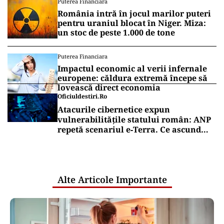
Puterea Financiara
România intră în jocul marilor puteri
pentru uraniul blocat în Niger. Miza:
un stoc de peste 1.000 de tone
Puterea Financiara
Impactul economic al verii infernale
europene: căldura extremă începe să
lovească direct economia
Oficiuldestiri.ro
Atacurile cibernetice expun
vulnerabilitățile statului român: ANP
repetă scenariul e‑Terra. Ce ascund
comunicările oficiale și cine răspunde
pentru mentenanța IT a instituțiilor
publice
Alte Articole Importante