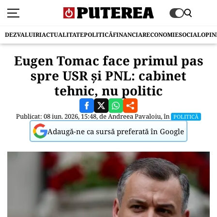
DEZVALUIRI
ACTUALITATE
POLITICĂ
FINANCIAR
ECONOMIE
SOCIAL
OPIN
Eugen Tomac face primul pas
spre USR și PNL: cabinet
tehnic, nu politic
Publicat: 08 iun. 2026, 15:48, de
Andreea Pavaloiu
, în
POLITICĂ
Adaugă-ne ca sursă preferată în Google