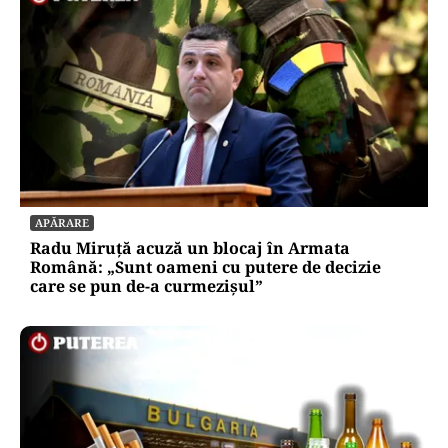
APĂRARE
Radu Miruță acuză un blocaj în Armata
Română: „Sunt oameni cu putere de decizie
care se pun de-a curmezișul”