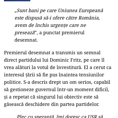
„
Sunt bani pe care Uniunea Europeană
este dispusă să-i ofere către România,
avem de închis urgențe care ne
presează
”, a punctat premierul
desemnat.
Premierul desemnat a transmis un semnal
direct partidului lui Dominic Fritz, pe care îl
vrea alături la votul de învestitură. El a cerut ca
interesul țării să fie pus înaintea tensiunilor
politice. S-a descris drept un om serios, capabil
să gestioneze guvernul într-un moment dificil,
și a repetat că singurul lui obiectiv este să
găsească deschidere din partea partidelor.
„
Plec cu speranță, îmi doresc ca USR să