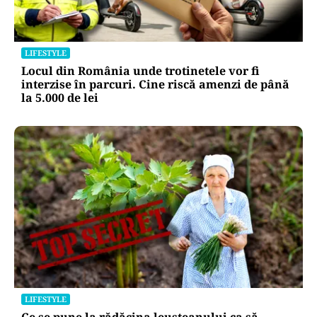
LIFESTYLE
Locul din România unde trotinetele vor fi
interzise în parcuri. Cine riscă amenzi de până
la 5.000 de lei
LIFESTYLE
Ce se pune la rădăcina leușteanului ca să