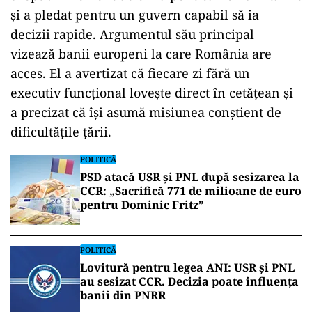
și a pledat pentru un guvern capabil să ia
decizii rapide. Argumentul său principal
vizează banii europeni la care România are
acces. El a avertizat că fiecare zi fără un
executiv funcțional lovește direct în cetățean și
a precizat că își asumă misiunea conștient de
dificultățile țării.
POLITICĂ
PSD atacă USR și PNL după sesizarea la
CCR: „Sacrifică 771 de milioane de euro
pentru Dominic Fritz”
POLITICĂ
Lovitură pentru legea ANI: USR și PNL
au sesizat CCR. Decizia poate influența
banii din PNRR