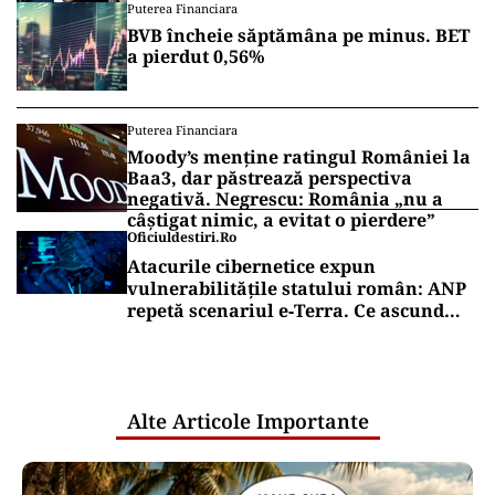
Puterea Financiara
BVB încheie săptămâna pe minus. BET
a pierdut 0,56%
Puterea Financiara
Moody’s menține ratingul României la
Baa3, dar păstrează perspectiva
negativă. Negrescu: România „nu a
câștigat nimic, a evitat o pierdere”
Oficiuldestiri.ro
Atacurile cibernetice expun
vulnerabilitățile statului român: ANP
repetă scenariul e‑Terra. Ce ascund
comunicările oficiale și cine răspunde
pentru mentenanța IT a instituțiilor
publice
Alte Articole Importante