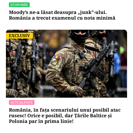
ECONOMIE
Moody’s ne-a lăsat deasupra „junk”-ului.
România a trecut examenul cu nota minimă
EXCLUSIV
EXCLUSIV
ACTUALITATE
România, în fața scenariului unui posibil atac
rusesc! Orice e posibil, dar Țările Baltice și
Polonia par în prima linie!