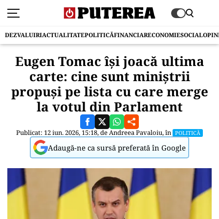
DEZVALUIRI
ACTUALITATE
POLITICĂ
FINANCIAR
ECONOMIE
SOCIAL
OPIN
Eugen Tomac își joacă ultima
carte: cine sunt miniștrii
propuși pe lista cu care merge
la votul din Parlament
Publicat: 12 iun. 2026, 15:18, de
Andreea Pavaloiu
, în
POLITICĂ
Adaugă-ne ca sursă preferată în Google