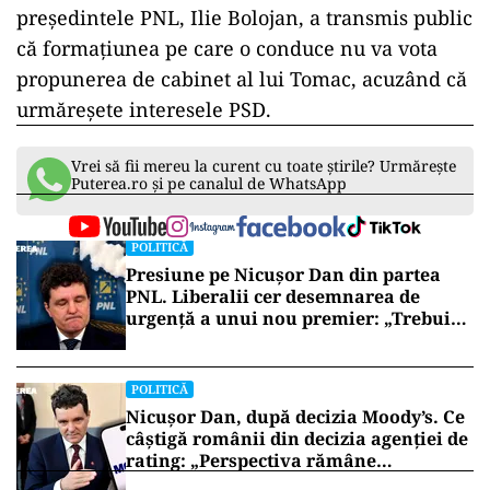
președintele PNL, Ilie Bolojan, a transmis public
că formațiunea pe care o conduce nu va vota
propunerea de cabinet al lui Tomac, acuzând că
urmăreșete interesele PSD.
Vrei să fii mereu la curent cu toate știrile? Urmărește
Puterea.ro și pe canalul de WhatsApp
POLITICĂ
Presiune pe Nicușor Dan din partea
PNL. Liberalii cer desemnarea de
urgență a unui nou premier: „Trebuie
să iasă fum alb de la Cotroceni!”
POLITICĂ
Nicușor Dan, după decizia Moody’s. Ce
câștigă românii din decizia agenției de
rating: „Perspectiva rămâne
rezervată”