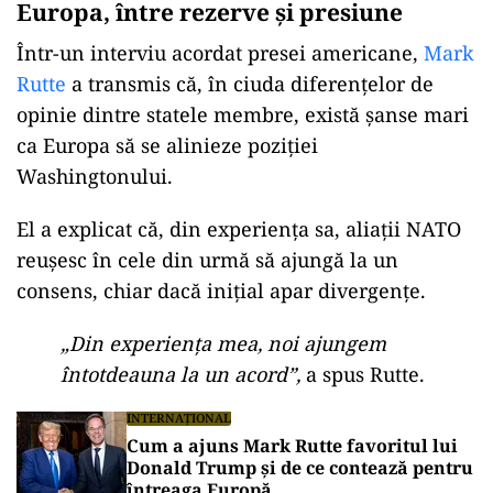
Europa, între rezerve și presiune
Într-un interviu acordat presei americane,
Mark
Rutte
a transmis că, în ciuda diferențelor de
opinie dintre statele membre, există șanse mari
ca Europa să se alinieze poziției
Washingtonului.
El a explicat că, din experiența sa, aliații NATO
reușesc în cele din urmă să ajungă la un
consens, chiar dacă inițial apar divergențe.
„Din experiența mea, noi ajungem
întotdeauna la un acord”,
a spus Rutte.
INTERNAȚIONAL
Cum a ajuns Mark Rutte favoritul lui
Donald Trump și de ce contează pentru
întreaga Europă