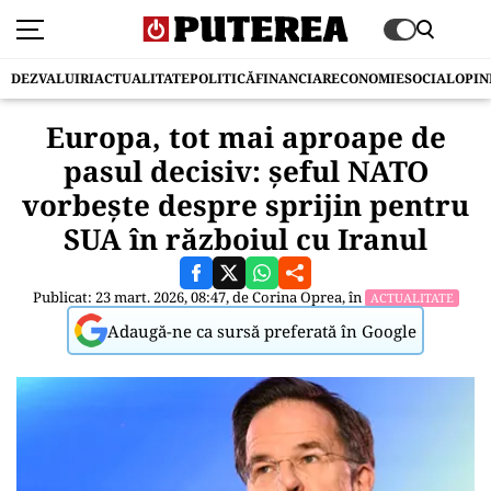
DEZVALUIRI
ACTUALITATE
POLITICĂ
FINANCIAR
ECONOMIE
SOCIAL
OPIN
Europa, tot mai aproape de
pasul decisiv: șeful NATO
vorbește despre sprijin pentru
SUA în războiul cu Iranul
Publicat: 23 mart. 2026, 08:47, de
Corina Oprea
, în
ACTUALITATE
Adaugă-ne ca sursă preferată în Google