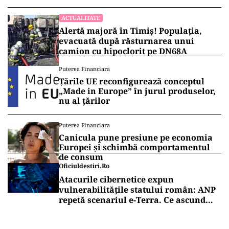
ACTUALITATE
Alertă majoră în Timiș! Populația,
evacuată după răsturnarea unui
camion cu hipoclorit pe DN68A
Puterea Financiara
Țările UE reconfigurează conceptul
„Made in Europe” în jurul produselor,
nu al țărilor
Puterea Financiara
Canicula pune presiune pe economia
Europei și schimbă comportamentul
de consum
Oficiuldestiri.ro
Atacurile cibernetice expun
vulnerabilitățile statului român: ANP
repetă scenariul e‑Terra. Ce ascund
comunicările oficiale și cine răspunde
pentru mentenanța IT a instituțiilor