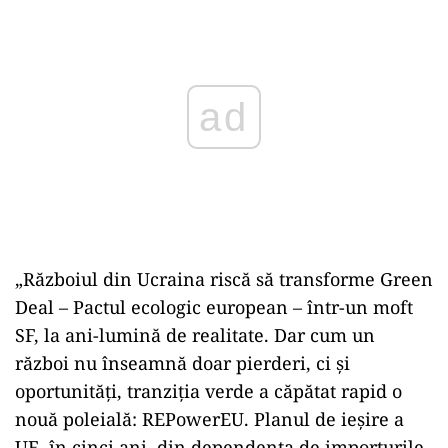
ad
„Războiul din Ucraina riscă să transforme Green
Deal – Pactul ecologic european – într-un moft
SF, la ani-lumină de realitate. Dar cum un
război nu înseamnă doar pierderi, ci și
oportunități, tranziția verde a căpătat rapid o
nouă poleială: REPowerEU. Planul de ieșire a
UE, în cinci ani, din dependența de importurile