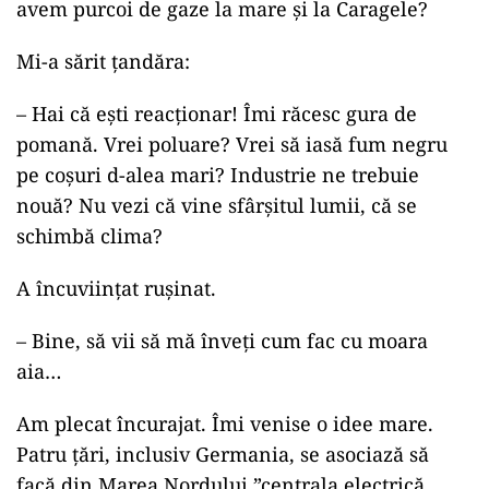
avem purcoi de gaze la mare și la Caragele?
Mi-a sărit țandăra:
– Hai că ești reacționar! Îmi răcesc gura de
pomană. Vrei poluare? Vrei să iasă fum negru
pe coșuri d-alea mari? Industrie ne trebuie
nouă? Nu vezi că vine sfârșitul lumii, că se
schimbă clima?
A încuviințat rușinat.
– Bine, să vii să mă înveți cum fac cu moara
aia…
Am plecat încurajat. Îmi venise o idee mare.
Patru țări, inclusiv Germania, se asociază să
facă din Marea Nordului ”centrala electrică