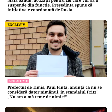
Maia Sandu, acuzații pentru cei care vor să o
suspende din funcție. Președinta spune că
inițiativa e coordonată de Rusia
EXCLUSIV
EXCLUSIV
ACTUALITATE
Prefectul de Timiș, Paul Finta, anunță că nu se
consideră dator nimănui, în scandalul Fritz!
„Nu am a mă teme de nimic!”