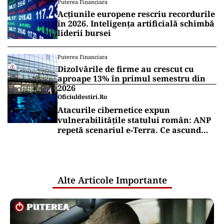
Puterea Financiara
Acțiunile europene rescriu recordurile
în 2026. Inteligența artificială schimbă
liderii bursei
Puterea Financiara
Dizolvările de firme au crescut cu
aproape 13% în primul semestru din
2026
Oficiuldestiri.ro
Atacurile cibernetice expun
vulnerabilitățile statului român: ANP
repetă scenariul e‑Terra. Ce ascund
comunicările oficiale și cine răspunde
pentru mentenanța IT a instituțiilor
publice
Alte Articole Importante