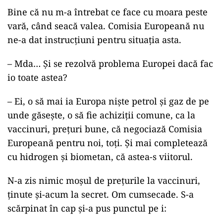
Bine că nu m-a întrebat ce face cu moara peste
vară, când seacă valea. Comisia Europeană nu
ne-a dat instrucțiuni pentru situația asta.
– Mda… Și se rezolvă problema Europei dacă fac
io toate astea?
– Ei, o să mai ia Europa niște petrol și gaz de pe
unde găsește, o să fie achiziții comune, ca la
vaccinuri, prețuri bune, că negociază Comisia
Europeană pentru noi, toți. Și mai completează
cu hidrogen și biometan, că astea-s viitorul.
N-a zis nimic moșul de prețurile la vaccinuri,
ținute și-acum la secret. Om cumsecade. S-a
scărpinat în cap și-a pus punctul pe i: