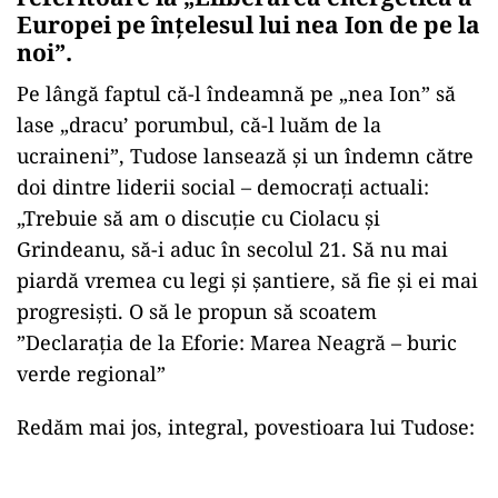
Europei pe înțelesul lui nea Ion de pe la
noi”.
Pe lângă faptul că-l îndeamnă pe „nea Ion” să
lase „dracu’ porumbul, că-l luăm de la
ucraineni”, Tudose lansează și un îndemn către
doi dintre liderii social – democrați actuali:
„Trebuie să am o discuție cu Ciolacu și
Grindeanu, să-i aduc în secolul 21. Să nu mai
piardă vremea cu legi și șantiere, să fie și ei mai
progresiști. O să le propun să scoatem
”Declarația de la Eforie: Marea Neagră – buric
verde regional”
Redăm mai jos, integral, povestioara lui Tudose: