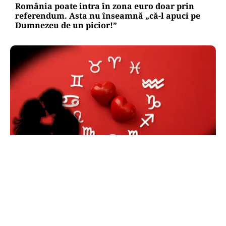
România poate intra în zona euro doar prin
referendum. Asta nu înseamnă „că-l apuci pe
Dumnezeu de un picior!”
HOROSCOP
Horoscop 6 august 2026. O zodie își întâlnește
marea dragoste, alte trei primesc surprize
amoroase