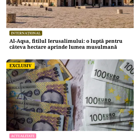
INTERNAȚIONAL
Al-Aqsa, fitilul Ierusalimului: o luptă pentru
câteva hectare aprinde lumea musulmană
EXCLUSIV
EXCLUSIV
ACTUALITATE