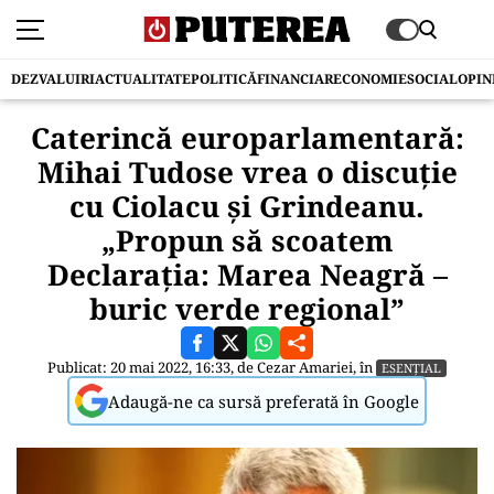
DEZVALUIRI
ACTUALITATE
POLITICĂ
FINANCIAR
ECONOMIE
SOCIAL
OPIN
Caterincă europarlamentară:
Mihai Tudose vrea o discuție
cu Ciolacu și Grindeanu.
„Propun să scoatem
Declarația: Marea Neagră –
buric verde regional”
Publicat: 20 mai 2022, 16:33, de
Cezar Amariei
, în
ESENȚIAL
Adaugă-ne ca sursă preferată în Google