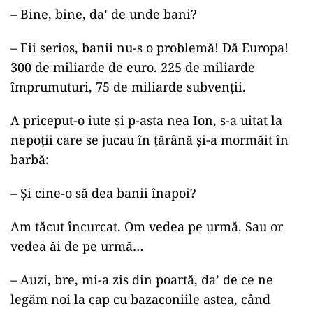
– Bine, bine, da’ de unde bani?
– Fii serios, banii nu-s o problemă! Dă Europa!
300 de miliarde de euro. 225 de miliarde
împrumuturi, 75 de miliarde subvenții.
A priceput-o iute și p-asta nea Ion, s-a uitat la
nepoții care se jucau în țărână și-a mormăit în
barbă:
– Și cine-o să dea banii înapoi?
Am tăcut încurcat. Om vedea pe urmă. Sau or
vedea ăi de pe urmă…
– Auzi, bre, mi-a zis din poartă, da’ de ce ne
legăm noi la cap cu bazaconiile astea, când