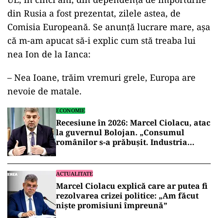
din Rusia a fost prezentat, zilele astea, de
Comisia Europeană. Se anunță lucrare mare, așa
că m-am apucat să-i explic cum stă treaba lui
nea Ion de la Ianca:
– Nea Ioane, trăim vremuri grele, Europa are
nevoie de matale.
ECONOMIE
Recesiune în 2026: Marcel Ciolacu, atac
la guvernul Bolojan. „Consumul
românilor s-a prăbușit. Industria
scade”
ACTUALITATE
Marcel Ciolacu explică care ar putea fi
rezolvarea crizei politice: „Am făcut
nişte promisiuni împreună”