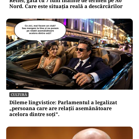
Retter, gata cu 7 luni înainte de termen pe A0
Nord. Care este situația reală a descărcărilor
CULTURĂ
Dileme lingvistice: Parlamentul a legalizat
„persoana care are relații asemănătoare
acelora dintre soți”.