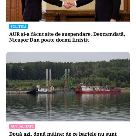
POLITICĂ
AUR și-a făcut site de suspendare. Deocamdată,
Nicușor Dan poate dormi liniștit
ACTUALITATE
Două azi, două mâine: de ce barjele nu sunt