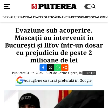
DEZVALUIRI
ACTUALITATE
POLITICĂ
FINANCIAR
ECONOMIE
SOCIAL
OPIN
Evaziune sub acoperire.
Mascații au intervenit în
București și Ilfov într-un dosar
cu prejudiciu de peste 2
milioane de lei
Publicat: 03 iun. 2025, 15:59, de
Corina Oprea
, în
JUSTITIE
Adaugă-ne ca sursă preferată în Google