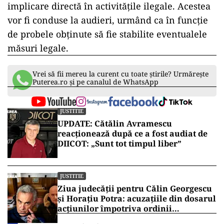
implicare directă în activitățile ilegale. Acestea
vor fi conduse la audieri, urmând ca în funcție
de probele obținute să fie stabilite eventualele
măsuri legale.
Vrei să fii mereu la curent cu toate știrile? Urmărește
Puterea.ro și pe canalul de WhatsApp
JUSTITIE
UPDATE: Cătălin Avramescu
reacționează după ce a fost audiat de
DIICOT: „Sunt tot timpul liber”
JUSTITIE
Ziua judecății pentru Călin Georgescu
și Horațiu Potra: acuzațiile din dosarul
acțiunilor împotriva ordinii
constituționale, pe masa judecătorilor