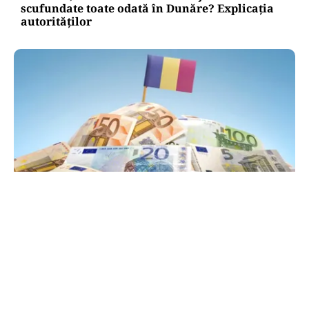
scufundate toate odată în Dunăre? Explicația
autorităților
POLITICĂ
PSD atacă USR și PNL după sesizarea la CCR:
„Sacrifică 771 de milioane de euro pentru
Dominic Fritz”