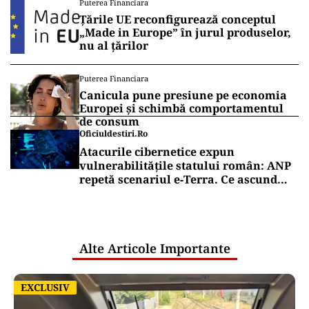
Puterea Financiara
de la Înalta Curte
Țările UE reconfigurează conceptul
„Made in Europe” în jurul produselor,
nu al țărilor
Puterea Financiara
Canicula pune presiune pe economia
Europei și schimbă comportamentul
de consum
Oficiuldestiri.ro
Atacurile cibernetice expun
vulnerabilitățile statului român: ANP
repetă scenariul e‑Terra. Ce ascund
comunicările oficiale și cine răspunde
pentru mentenanța IT a instituțiilor
publice
Alte Articole Importante
EXCLUSIV
EXCLUSIV