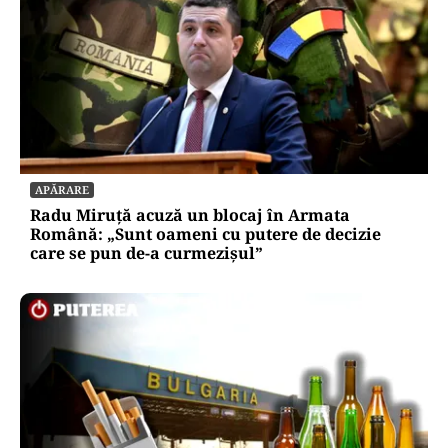
APĂRARE
Radu Miruță acuză un blocaj în Armata
Română: „Sunt oameni cu putere de decizie
care se pun de-a curmezișul”