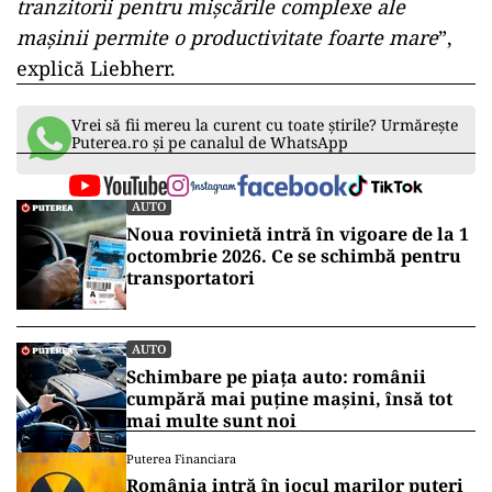
tranzitorii pentru mișcările complexe ale
mașinii permite o productivitate foarte mare
”,
explică Liebherr.
Vrei să fii mereu la curent cu toate știrile? Urmărește
Puterea.ro și pe canalul de WhatsApp
AUTO
Noua rovinietă intră în vigoare de la 1
octombrie 2026. Ce se schimbă pentru
transportatori
AUTO
Schimbare pe piața auto: românii
cumpără mai puține mașini, însă tot
mai multe sunt noi
Puterea Financiara
România intră în jocul marilor puteri