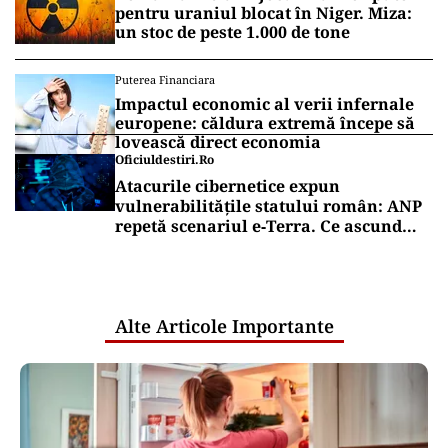
pentru uraniul blocat în Niger. Miza:
un stoc de peste 1.000 de tone
Puterea Financiara
Impactul economic al verii infernale
europene: căldura extremă începe să
lovească direct economia
Oficiuldestiri.ro
Atacurile cibernetice expun
vulnerabilitățile statului român: ANP
repetă scenariul e‑Terra. Ce ascund
comunicările oficiale și cine răspunde
pentru mentenanța IT a instituțiilor
publice
Alte Articole Importante