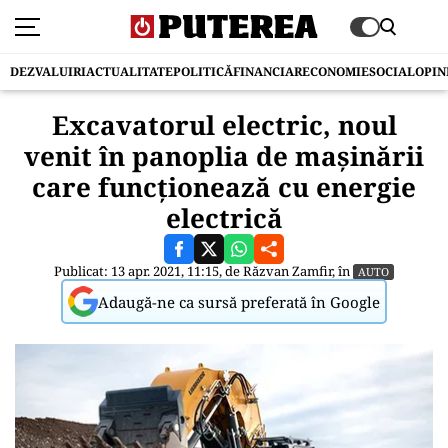
DEZVALUIRI
ACTUALITATE
POLITICĂ
FINANCIAR
ECONOMIE
SOCIAL
OPIN
Excavatorul electric, noul
venit în panoplia de mașinării
care funcționează cu energie
electrică
Publicat: 13 apr. 2021, 11:15, de
Răzvan Zamfir
, în
AUTO
Adaugă-ne ca sursă preferată în Google