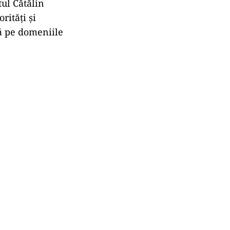
tul Cătălin
rități și
uă pe domeniile