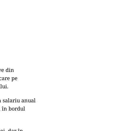
ve din
care pe
lui.
n salariu anual
u în bordul
ei, dar în