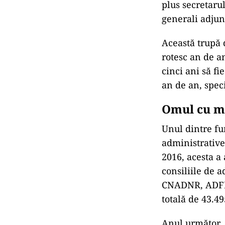
plus secretarul
generali adjun
Această trupă 
rotesc an de an
cinci ani să fi
an de an, speci
Omul cu ma
Unul dintre fu
administrative
2016, acesta a
consiliile de 
CNADNR, ADFP 
totală de 43.49
Anul următor, 