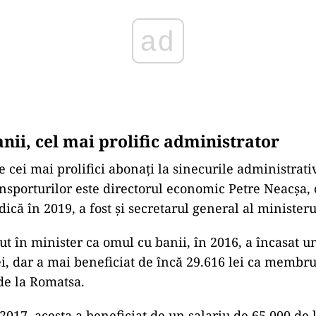
ad
nii, cel mai prolific administrator
e cei mai prolifici abonați la sinecurile administrati
nsporturilor este directorul economic Petre Neacșa, 
că în 2019, a fost și secretarul general al ministeru
ut în minister ca omul cu banii, în 2016, a încasat u
ei, dar a mai beneficiat de încă 29.616 lei ca membr
de la Romatsa.
017, acesta a beneficiat de un salariu de 65.000 de l