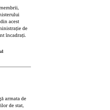
7 membrii,
nisterului
 din acest
ministrație de
nt încadrați.
ul
ugă armata de
ilor de stat,