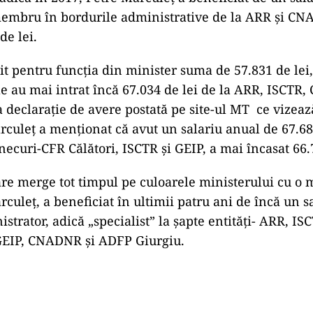
 membru în bordurile administrative de la ARR și C
de lei.
it pentru funcția din minister suma de 57.831 de lei,
e au mai intrat încă 67.034 de lei de la ARR, ISCTR, 
a declarație de avere postată pe site-ul MT ce vizează
rculeț a menționat că avut un salariu anual de 67.682
inecuri-CFR Călători, ISCTR și GEIP, a mai încasat 66.
are merge tot timpul pe culoarele ministerului cu o 
rculeț, a beneficiat în ultimii patru ani de încă un s
istrator, adică „specialist” la șapte entități- ARR, I
 GEIP, CNADNR și ADFP Giurgiu.