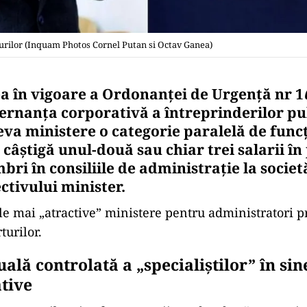
turilor (Inquam Photos Cornel Putan si Octav Ganea)
ea în vigoare a Ordonanței de Urgență nr 1
ernanța corporativă a întreprinderilor pu
teva ministere o categorie paralelă de func
 câștigă unul-două sau chiar trei salarii în
ri în consiliile de administrație la societ
ctivului minister.
le mai „atractive” ministere pentru administratori pr
turilor.
ală controlată a „specialiștilor” în sin
tive