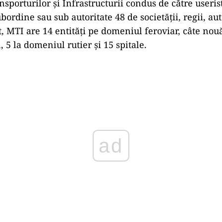
sporturilor și Infrastructurii condus de către useris
bordine sau sub autoritate 48 de societății, regii, auto
pt, MTI are 14 entități pe domeniul feroviar, câte no
, 5 la domeniul rutier și 15 spitale.
Play