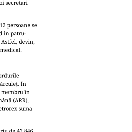
oi secretari
-12 persoane se
d în patru-
 Astfel, devin,
 medical.
ordurile
ărculeț. În
ca membru în
omână (ARR),
etrorex suma
ariu de 42.846