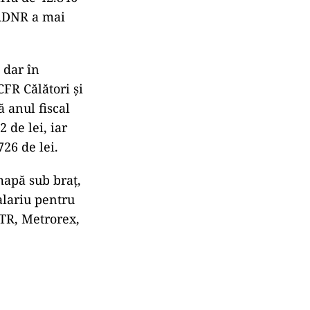
NADNR a mai
 dar în
CFR Călători și
 anul fiscal
 de lei, iar
726 de lei.
mapă sub braț,
alariu pentru
SCTR, Metrorex,