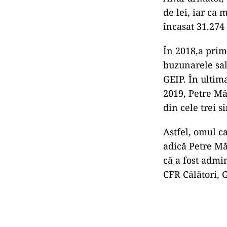
de lei, iar ca
încasat 31.274 
În 2018,a prim
buzunarele sal
GEIP. În ultim
2019, Petre Mă
din cele trei s
Astfel, omul c
adică Petre Mă
că a fost admin
CFR Călători,