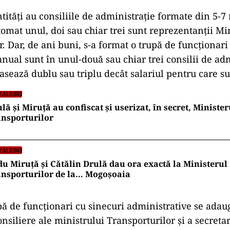
ntități au consiliile de administrație formate din 5-
tomat unul, doi sau chiar trei sunt reprezentanții Mi
. Dar, de ani buni, s-a format o trupă de funcționari
anual sunt în unul-două sau chiar trei consilii de ad
sează dublu sau triplu decât salariul pentru care su
VĂLUIRI
lă și Miruță au confiscat și userizat, în secret, Minister
nsporturilor
VĂLUIRI
u Miruță și Cătălin Drulă dau ora exactă la Ministerul
ansporturilor de la… Mogoșoaia
pă de funcționari cu sinecuri administrative se ada
consiliere ale ministrului Transporturilor și a secretar