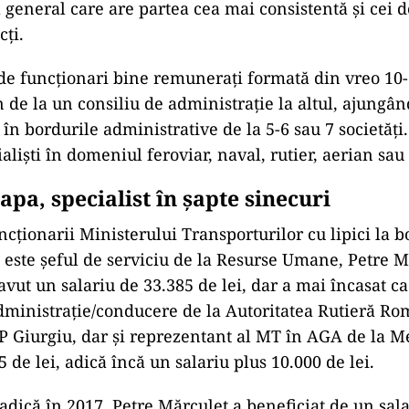
 general care are partea cea mai consistentă și cei d
cți.
de funcționari bine remunerați formată din vreo 10
 de la un consiliu de administrație la altul, ajungân
e în bordurile administrative de la 5-6 sau 7 societăți.
aliști în domeniul feroviar, naval, rutier, aerian sau
pa, specialist în șapte sinecuri
ncționarii Ministerului Transporturilor cu lipici la b
 este șeful de serviciu de la Resurse Umane, Petre M
 avut un salariu de 33.385 de lei, dar a mai încasat 
administrație/conducere de la Autoritatea Rutieră R
Giurgiu, dar și reprezentant al MT în AGA de la M
5 de lei, adică încă un salariu plus 10.000 de lei.
adică în 2017, Petre Mărculeț a beneficiat de un sal