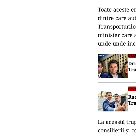
Toate aceste e
dintre care au
Transporturilor
minister care 
unde unde înca
DEZ
Dru
Tra
DEZ
Rad
Tr
La această tru
consilierii și 