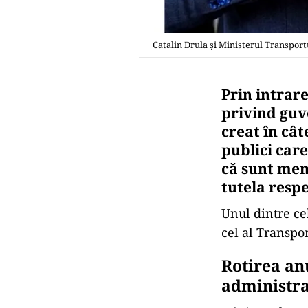
Catalin Drula și Ministerul Transpor
Prin intrar
privind guv
creat în câ
publici care
că sunt memb
tutela respe
Unul dintre ce
cel al Transpor
Rotirea anu
administra