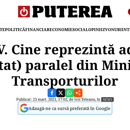
TE
POLITICĂ
FINANCIAR
ECONOMIE
SOCIAL
OPINII
ZVONURI
IN
. Cine reprezintă a
ștat) paralel din Min
Transporturilor
Publicat: 23 mart. 2021, 17:02, de
Ion Teleanu
, în
NEWS
Adaugă-ne ca sursă preferată în Google