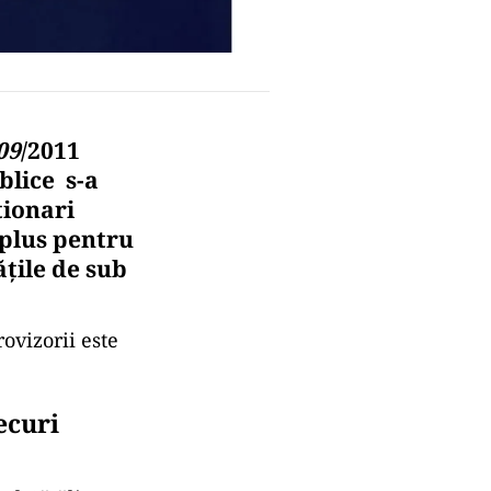
09
/2011
blice s-a
ționari
 plus pentru
ățile de sub
ovizorii este
ecuri