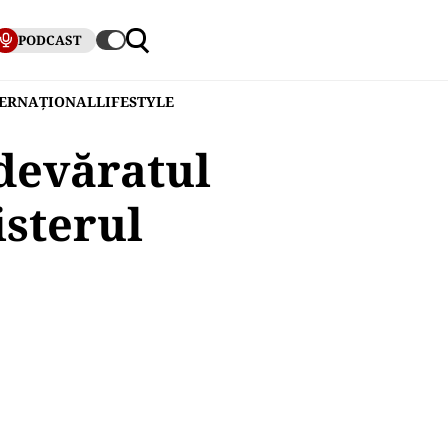
PODCAST
TERNAȚIONAL
LIFESTYLE
devăratul
isterul