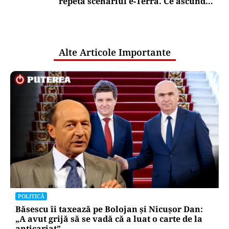
repetă scenariul e‑Terra. Ce ascund
comunicările oficiale și cine răspunde
pentru mentenanța IT a instituțiilor
publice
Alte Articole Importante
POLITICĂ
Băsescu îi taxează pe Bolojan și Nicușor Dan:
„A avut grijă să se vadă că a luat o carte de la
anticariat”