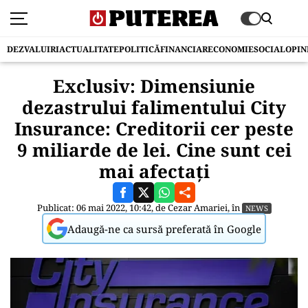
DEZVALUIRI
ACTUALITATE
POLITICĂ
FINANCIAR
ECONOMIE
SOCIAL
OPIN
Exclusiv: Dimensiunie
dezastrului falimentului City
Insurance: Creditorii cer peste
9 miliarde de lei. Cine sunt cei
mai afectați
Publicat: 06 mai 2022, 10:42, de
Cezar Amariei
, în
NEWS
Adaugă-ne ca sursă preferată în Google