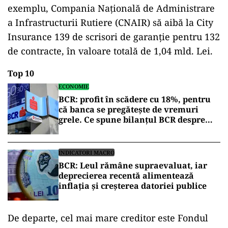
exemplu, Compania Națională de Administrare
a Infrastructurii Rutiere (CNAIR) să aibă la City
Insurance 139 de scrisori de garanţie pentru 132
de contracte, în valoare totală de 1,04 mld. Lei.
Top 10
ECONOMIE
BCR: profit în scădere cu 18%, pentru
că banca se pregătește de vremuri
grele. Ce spune bilanțul BCR despre
economia României
INDICATORI MACRO
BCR: Leul rămâne supraevaluat, iar
deprecierea recentă alimentează
inflația și creșterea datoriei publice
De departe, cel mai mare creditor este Fondul