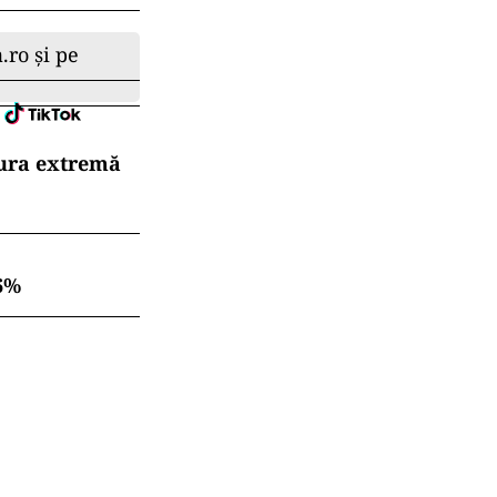
.ro și pe
dura extremă
6%