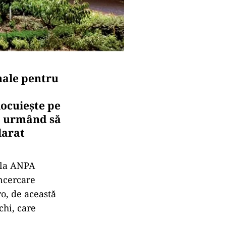
nale pentru
locuiește pe
t, urmând să
larat
 la ANPA
încercare
ro, de această
chi, care