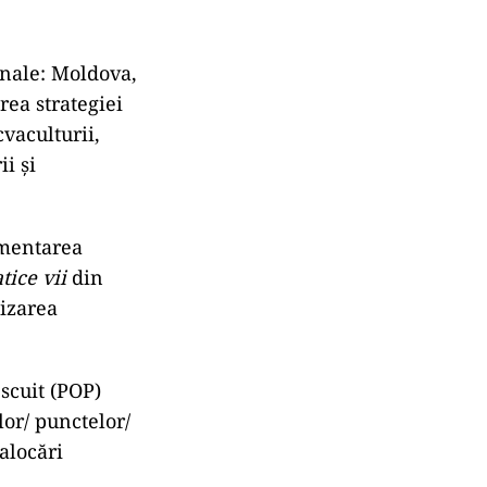
onale: Moldova,
rea strategiei
vaculturii,
i şi
ementarea
tice vii
din
nizarea
scuit (POP)
lor/ punctelor/
alocări