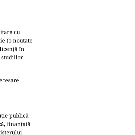
itare cu
ie (o noutate
licență în
studiilor
necesare
uţie publică
că, finanţată
isterului