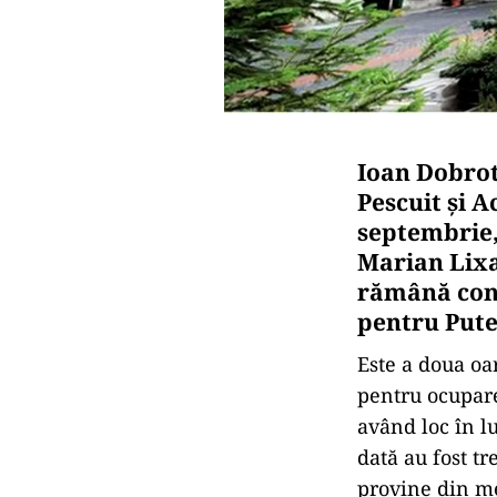
Ioan Dobrot
Pescuit și 
septembrie,
Marian Lixa
rămână cons
pentru Pute
Este a doua oa
pentru ocupare
având loc în lu
dată au fost tr
provine din me