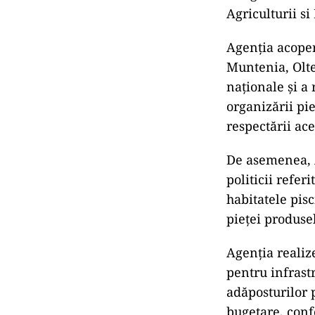
Agriculturii si
Agenţia acoper
Muntenia, Olten
naţionale şi a
organizării pie
respectării ac
De asemenea, 
politicii referi
habitatele pisc
pieţei produsel
Agenţia realiz
pentru infrast
adăposturilor 
bugetare, confo