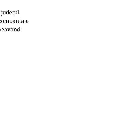
 județul
, compania a
, neavând