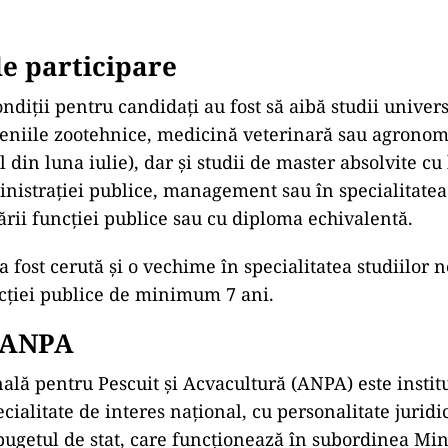
de participare
ndiții pentru candidați au fost să aibă studii univers
eniile zootehnice, medicină veterinară sau agronom
 din luna iulie), dar și studii de master absolvite cu 
istrației publice, management sau în specialitatea 
rii funcției publice sau cu diploma echivalentă.
 fost cerută și o vechime în specialitatea studiilor 
ncției publice de minimum 7 ani.
i ANPA
ală pentru Pescuit şi Acvacultură (ANPA) este instit
cialitate de interes naţional, cu personalitate juridi
 bugetul de stat, care funcţionează în subordinea Min