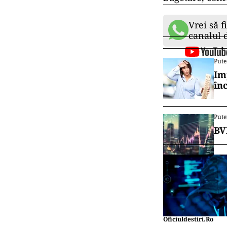
Vrei să f
canalul
Pute
Im
în
Pute
BV
Oficiuldestiri.ro