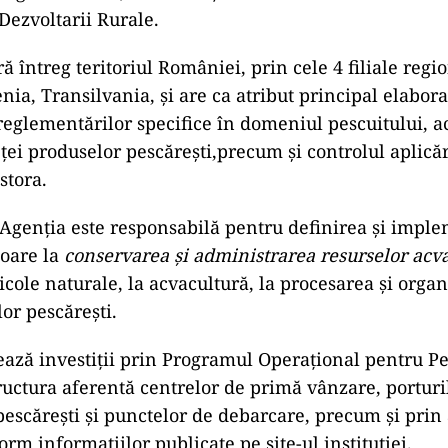
 Dezvoltarii Rurale.
ă întreg teritoriul României, prin cele 4 filiale regi
ia, Transilvania, și are ca atribut principal elabora
 reglementărilor specifice în domeniul pescuitului, ac
ţei produselor pescăreşti,precum şi controlul aplicări
estora.
Agenţia este responsabilă pentru definirea şi impl
toare la
conservarea şi administrarea resurselor acva
icole naturale, la acvacultură, la procesarea şi orga
or pescăreşti.
ează investiţii prin Programul Operaţional pentru Pe
ructura aferentă centrelor de primă vânzare, porturi
pescăreşti şi punctelor de debarcare, precum şi prin 
rm informațiilor publicate pe site-ul instituției.