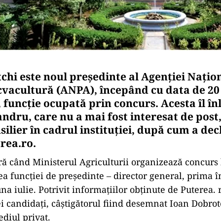
chi este noul președinte al Agenției Națio
Acvacultură (ANPA), începând cu data de 20
 funcție ocupată prin concurs. Acesta îl în
ndru, care nu a mai fost interesat de pos
ilier în cadrul instituției, după cum a dec
rea.ro.
ră când Ministerul Agriculturii organizează concurs
a funcției de președinte – director general, prima 
na iulie. Potrivit informațiilor obținute de Puterea. 
ei candidați, câștigătorul fiind desemnat Ioan Dobrot
diul privat.