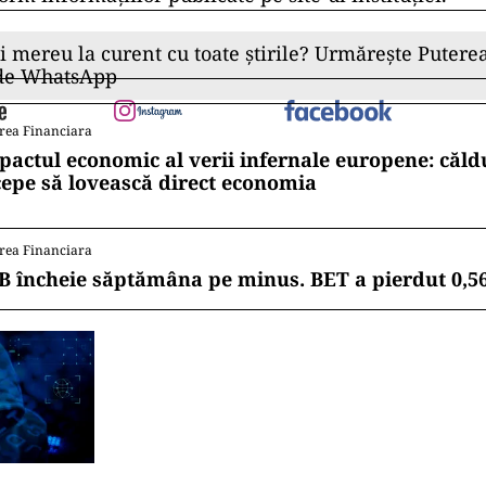
ii mereu la curent cu toate știrile? Urmărește Puterea
 de WhatsApp
rea Financiara
pactul economic al verii infernale europene: căl
cepe să lovească direct economia
rea Financiara
B încheie săptămâna pe minus. BET a pierdut 0,5