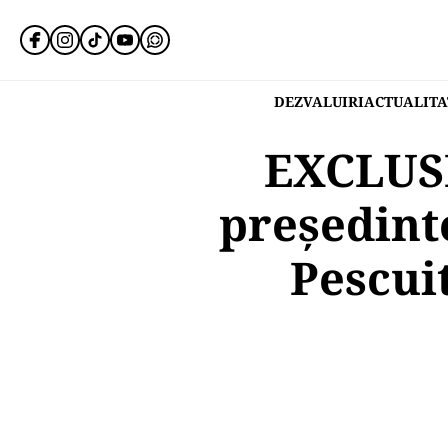
DEZVALUIRI
ACTUALITA
EXCLUSI
președint
Pescuit