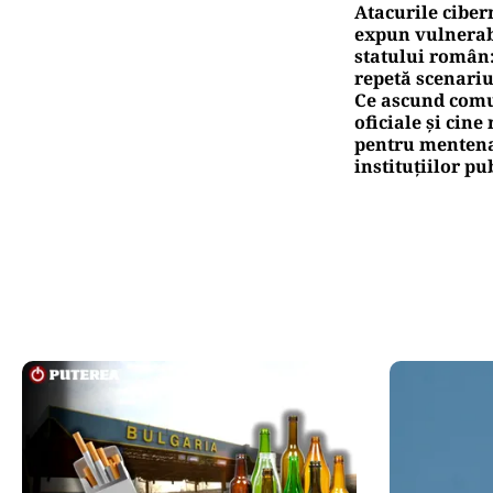
Atacurile ciber
expun vulnerabi
statului român
repetă scenariu
Ce ascund comu
oficiale și cin
pentru mentena
instituțiilor pu