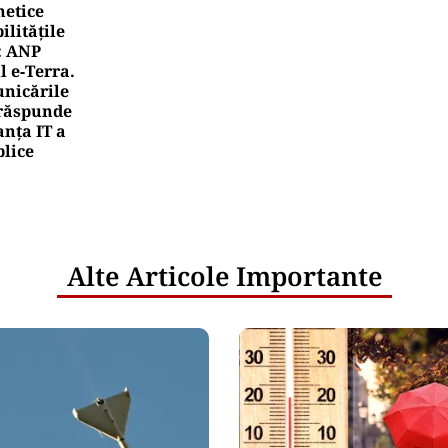
netice
litățile
: ANP
l e‑Terra.
nicările
e răspunde
nța IT a
blice
Alte Articole Importante