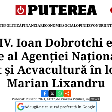
TE
POLITICĂ
FINANCIAR
ECONOMIE
SOCIAL
OPINII
ZVONURI
IN
V. Ioan Dobrotchi e
e al Agenției Națion
 și Acvacultură în l
Marian Lixandru
Publicat: 20 sept. 2021, 14:37, de
Viorela Pitulice
, în
NEWS
Adaugă-ne ca sursă preferată în Google