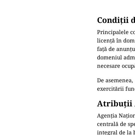
Condiții 
Principalele co
licență în dom
față de anunțul
domeniul admin
necesare ocupă
De asemenea, a
exercitării fu
Atribuți
Agenţia Naţion
centrală de spe
integral de la