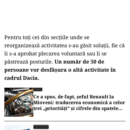
Pentru toţi cei din secţiile unde se
reorganizează activitatea s-au găsit soluţii, fie că
li s-a aprobat plecarea voluntară sau li se
păstrează posturile.
Un număr de 50 de
persoane vor desfăşura o altă activitate în
cadrul Dacia.
AUTO
Ce a spus, de fapt, șeful Renault la
Mioveni: traducerea economică a celor
trei „priorități” și cifrele din spatele
avertismentului
BUSINESS