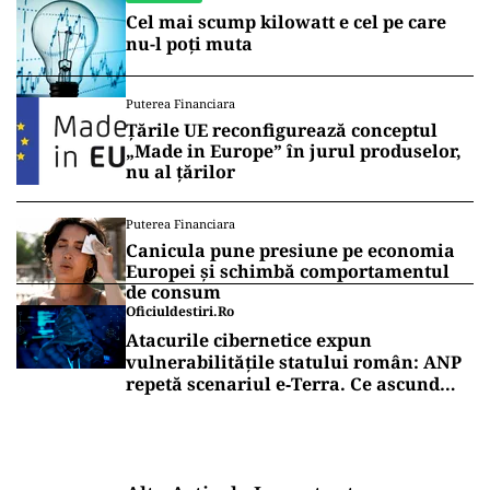
Cel mai scump kilowatt e cel pe care
nu-l poți muta
Puterea Financiara
Țările UE reconfigurează conceptul
„Made in Europe” în jurul produselor,
nu al țărilor
Puterea Financiara
Canicula pune presiune pe economia
Europei și schimbă comportamentul
de consum
Oficiuldestiri.ro
Atacurile cibernetice expun
vulnerabilitățile statului român: ANP
repetă scenariul e‑Terra. Ce ascund
comunicările oficiale și cine răspunde
pentru mentenanța IT a instituțiilor
publice