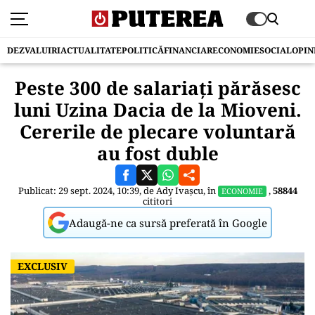
DEZVALUIRI
ACTUALITATE
POLITICĂ
FINANCIAR
ECONOMIE
SOCIAL
OPIN
Peste 300 de salariaţi părăsesc
luni Uzina Dacia de la Mioveni.
Cererile de plecare voluntară
au fost duble
Publicat: 29 sept. 2024, 10:39, de
Ady Ivașcu
, în
,
58844
ECONOMIE
cititori
Adaugă-ne ca sursă preferată în Google
EXCLUSIV