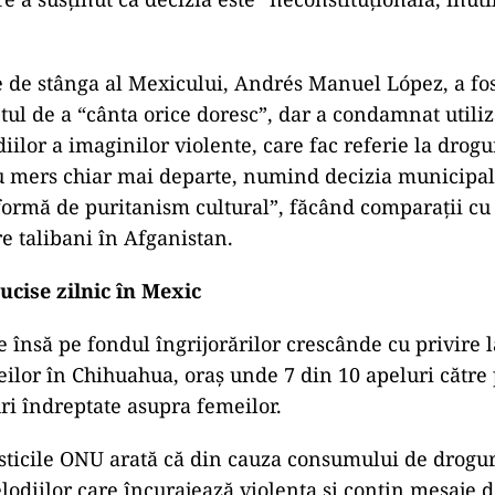
e de stânga al Mexicului, Andrés Manuel López, a fos
ptul de a “cânta orice doresc”, dar a condamnat utili
iilor a imaginilor violente, care fac referie la drogu
 mers chiar mai departe, numind decizia municipali
ormă de puritanism cultural”, făcând comparații c
re talibani în Afganistan.
ucise zilnic în Mexic
e însă pe fondul îngrijorărilor crescânde cu privire l
ilor în Chihuahua, oraş unde 7 din 10 apeluri către 
i îndreptate asupra femeilor.
isticile ONU arată că din cauza consumului de droguri
odiilor care încurajează violenţa şi conţin mesaje d