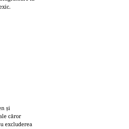
exic.
n și
ale căror
au excluderea