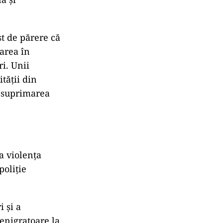
t de părere că
zarea în
ri. Unii
tăţii din
u suprimarea
a violența
poliție
 şi a
enigratoare la