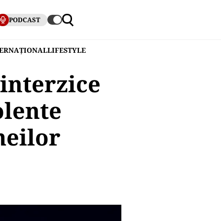
PODCAST
TERNAȚIONAL
LIFESTYLE
interzice
olente
meilor