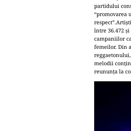
partidului con
“promovarea un
respect”.Artiş
între 36.472 și
campaniilor ca
femeilor. Din 
reggaetonului,
melodii conţin 
reununţa la co