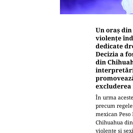
Un oraş din
violenţe în
dedicate dro
Decizia a fo
din Chihuah
interpretări
promovează 
excluderea 
În urma aceste
precum regele 
mexican Peso P
Chihuahua din 
violente și se