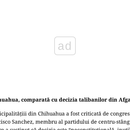
ad
ihuahua, comparată cu decizia talibanilor din Afg
icipalităţiii din Chihuahua a fost criticată de congr
isco Sanchez, membru al partidului de centru-stân
re a susţinut că decizia este “neconstituțională, inutil