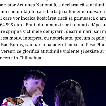
servator Acțiunea Națională, a declarat că sancțiuni
ei comunități în care bărbații și femeile trăiesc cu 
tii care vor încălca hotărârea riscă să primească o 
 64.595 euro. Banii din amenzi vor fi donați adăpostu
re sprijină victimele denigrării, discriminării sau m
acest motiv, interpreţi cu notorietate, precum regele 
 Bad Bunny, sau narco-baladerul mexican Peso Plum
versuri ce glorifică atitudinile violente și sexiste ar
ncerte în Chihuahua.