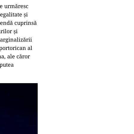
le urmăresc
egalitate și
amendă cuprinsă
rilor și
arginalizării
portorican al
a, ale căror
 putea