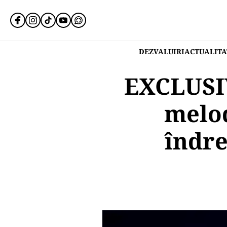
DEZVALUIRI
ACTUALITA
EXCLUSIV
melod
îndre