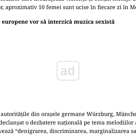
r, aproximativ 10 femei sunt ucise în fiecare zi în M
e europene vor să interzică muzica sexistă
ad
i autoritățile din orașele germane Würzburg, Münche
declanșat o dezbatere națională pe tema melodiilor 
vează “denigrarea, discriminarea, marginalizarea s