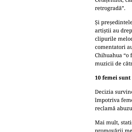
retrogradă”.
Şi președintel
artiștii au dre
clipurile melod
comentatori au
Chihuahua “o f
muzicii de căt
10 femei sunt 
Decizia survin
împotriva feme
reclamă abuzur
Mai mult, stat
promovării mel