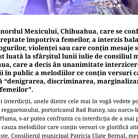
 nordul Mexicului, Chihuahua, care se con
dreptate împotriva femeilor, a interzis bal
gurilor, violenţei sau care conţin mesaje s
st luată la sfârșitul lunii iulie de consiliul
ua, care a decis ân unanimitate interzice
i în public a melodiilor ce conţin versuri 
“denigrarea, discriminarea, marginaliza
femeilor”.
i interdicţii, unele dintre cele mai în vogă vedete p
reggaetonului, portoricanul Bad Bunny, sau narco-
luma, s-ar putea confrunta cu interdicţia de a mai 
cauza melodiilor care conţin versuri ce glorifică ati
xiste. Consilierul municipal Patricia Ulate Bernal, m