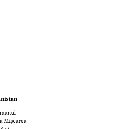
anistan
esmanul
ga Mișcarea
ă și