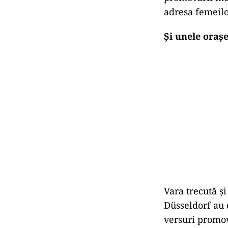
adresa femeilo
Şi unele oraş
Vara trecută ş
Düsseldorf au 
versuri promo