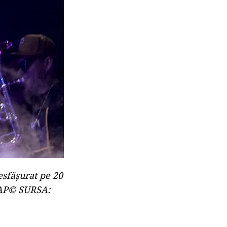
esfăşurat pe 20
AP
© SURSA: