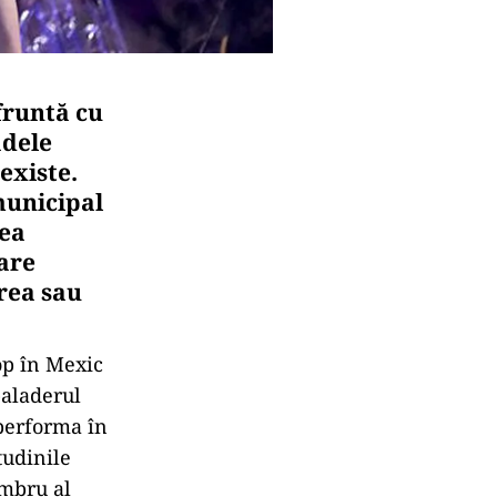
fruntă cu
adele
existe.
 municipal
rea
care
rea sau
op în Mexic
baladerul
performa în
tudinile
embru al