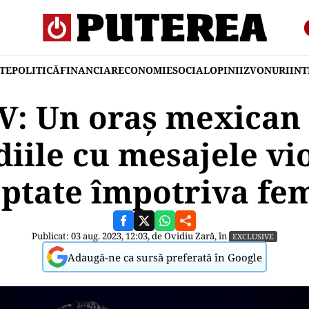
TE
POLITICĂ
FINANCIAR
ECONOMIE
SOCIAL
OPINII
ZVONURI
IN
: Un oraș mexican 
iile cu mesajele vi
ptate împotriva fe
Publicat: 03 aug. 2023, 12:03, de
Ovidiu Zară
, în
EXCLUSIVE
Adaugă-ne ca sursă preferată în Google