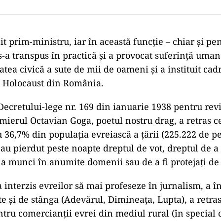
t prim-ministru, iar în această funcție – chiar și pe
 s-a transpus în practică și a provocat suferință uman
tea civică a sute de mii de oameni și a instituit cadr
l Holocaust din România.
 Decretului-lege nr. 169 din ianuarie 1938 pentru rev
emierul Octavian Goga, poetul nostru drag, a retras c
36,7% din populația evreiască a țării (225.222 de p
au pierdut peste noapte dreptul de vot, dreptul de a
e a munci în anumite domenii sau de a fi protejați de
 interzis evreilor să mai profeseze în jurnalism, a î
e și de stânga (Adevărul, Dimineața, Lupta), a retras
tru comercianții evrei din mediul rural (în special c