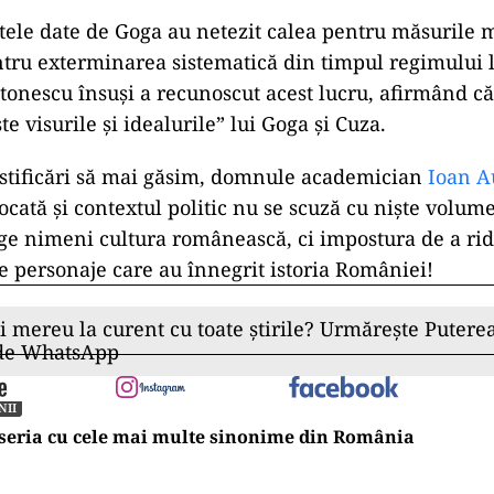
etele date de Goga au netezit calea pentru măsurile 
pentru exterminarea sistematică din timpul regimului 
onescu însuși a recunoscut acest lucru, afirmând c
e visurile și idealurile” lui Goga și Cuza.
justificări să mai găsim, domnule academician
Ioan A
cată și contextul politic nu se scuză cu niște volume
ge nimeni cultura românească, ci impostura de a rid
e personaje care au înnegrit istoria României!
ii mereu la curent cu toate știrile? Urmărește Puterea
 de WhatsApp
NII
seria cu cele mai multe sinonime din România