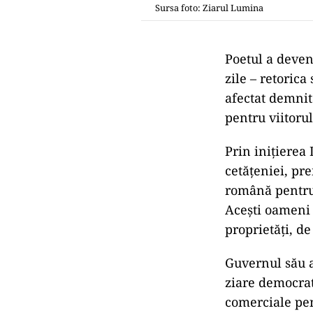
Sursa foto: Ziarul Lumina
Poetul a deveni
zile – retorica
afectat demnita
pentru viitoru
Prin inițierea
cetățeniei, pr
română pentru 
Acești oameni 
proprietăți, d
Guvernul său a
ziare democrat
comerciale pen