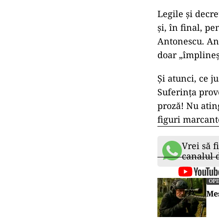
Legile și decr
și, în final, 
Antonescu. Ant
doar „împlineșt
Și atunci, ce 
Suferința provo
proză! Nu atin
figuri marcant
Vrei să f
canalul
OPI
Me