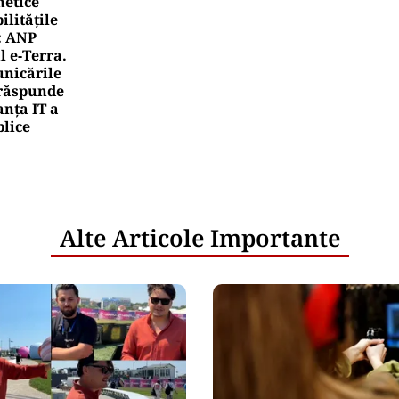
netice
litățile
: ANP
l e‑Terra.
nicările
e răspunde
nța IT a
blice
Alte Articole Importante