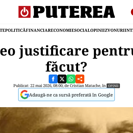
TE
POLITICĂ
FINANCIAR
ECONOMIE
SOCIAL
OPINII
ZVONURI
IN
eo justificare pentr
făcut?
Publicat: 22 mai 2026, 08:00, de
Cristian Matache
, în
OPINII
Adaugă-ne ca sursă preferată în Google