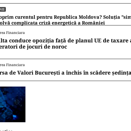
NII
oprim curentul pentru Republica Moldova? Soluția ”si
olvă complicata criză energetică a României
rea Financiara
lta conduce opoziția față de planul UE de taxare 
eratori de jocuri de noroc
rea Financiara
rsa de Valori București a închis în scădere ședința