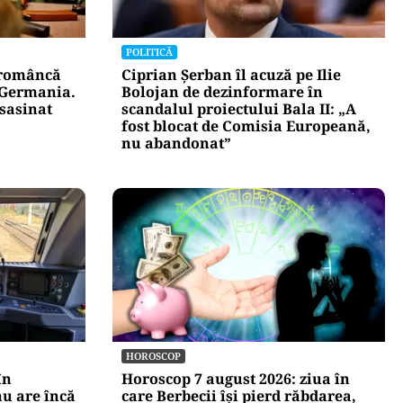
POLITICĂ
 româncă
Ciprian Șerban îl acuză pe Ilie
n Germania.
Bolojan de dezinformare în
asasinat
scandalul proiectului Bala II: „A
fost blocat de Comisia Europeană,
nu abandonat”
HOROSCOP
în
Horoscop 7 august 2026: ziua în
u are încă
care Berbecii își pierd răbdarea,