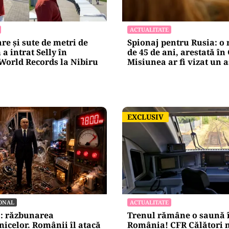
ACTUALITATE
are și sute de metri de
Spionaj pentru Rusia: o
a intrat Selly în
de 45 de ani, arestată î
World Records la Nibiru
Misiunea ar fi vizat un 
EXCLUSIV
EXCLUSIV
ONAL
ACTUALITATE
a: răzbunarea
Trenul rămâne o saună 
nicelor. Românii îl atacă
România! CFR Călători n