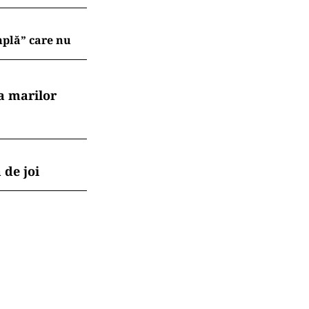
mplă” care nu
a marilor
 de joi