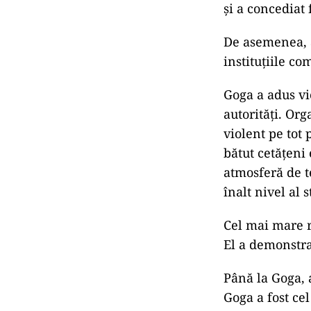
și a concediat 
De asemenea, a
instituțiile co
Goga a adus vio
autorități. Org
violent pe tot
bătut cetățeni 
atmosferă de t
înalt nivel al s
Cel mai mare r
El a demonstra
Până la Goga, 
Goga a fost cel