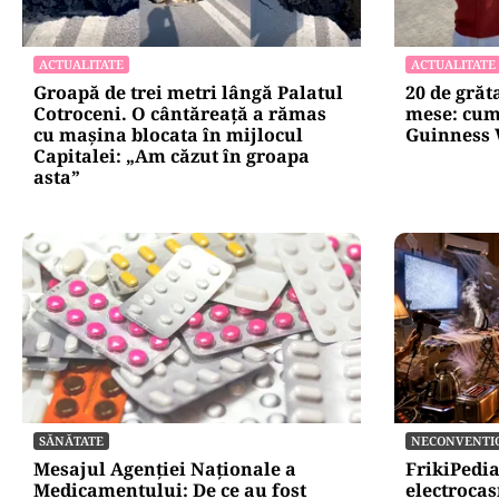
ACTUALITATE
ACTUALITATE
Groapă de trei metri lângă Palatul
20 de grăt
Cotroceni. O cântăreață a rămas
mese: cum 
cu mașina blocata în mijlocul
Guinness 
Capitalei: „Am căzut în groapa
asta”
SĂNĂTATE
NECONVENTI
Mesajul Agenției Naționale a
FrikiPedi
Medicamentului: De ce au fost
electrocas