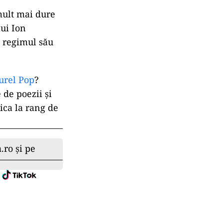
mult mai dure
lui Ion
ă regimul său
urel Pop
?
 de poezii și
ica la rang de
.ro și pe