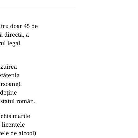
ntru doar 45 de
ă directă, a
ul legal
izuirea
etățenia
ersoane).
 deține
 statul român.
nchis marile
 licențele
ele de alcool)