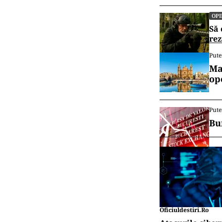
OPI
Să 
rez
Pute
Ma
op
Pute
Bu
Oficiuldestiri.ro