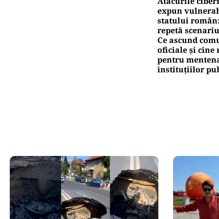
Atacurile ciber
expun vulnerabi
statului român
repetă scenariu
Ce ascund comu
oficiale și cin
pentru mentena
instituțiilor pu