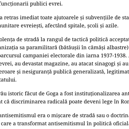
funcționarii publici evrei.
 retras imediat toate ajutoarele și subvențiile de st
munitare evreiești, afectând spitale, școli și azile.
lența de stradă la rangul de tactică politică accepta
anizația sa paramilitară (bătăușii în cămăși albastre)
 parcursul campaniei electorale din iarna 1937-1938.
evrei, au devastat magazine, au atacat sinagogi și au
eroare și nesiguranță publică generalizată, legitimat
tatului.
ău istoric făcut de Goga a fost instituționalizarea an
t că discriminarea radicală poate deveni lege în R
antisemitismul era o mișcare de stradă sau o doctrin
 care a transformat antisemitismul în politică oficial