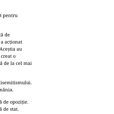
at pentru
tă de
 a acționat
 Aceștia au
 creat o
ă de la cel mai
tisemitismului.
omânia.
ă de opoziție.
ă de stat.